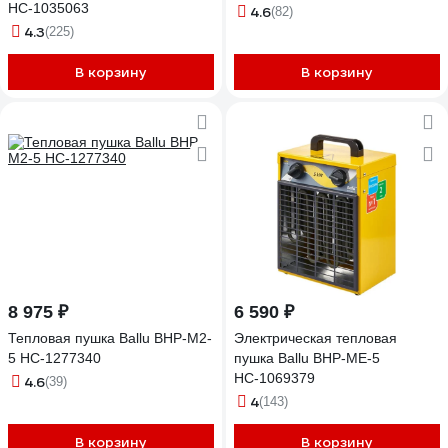
НС-1035063
4.6
(82)
4.3
(225)
В корзину
В корзину
8 975 ₽
6 590 ₽
Тепловая пушка Ballu BHP-M2-
Электрическая тепловая
5 НС-1277340
пушка Ballu BHP-ME-5
НС-1069379
4.6
(39)
4
(143)
В корзину
В корзину