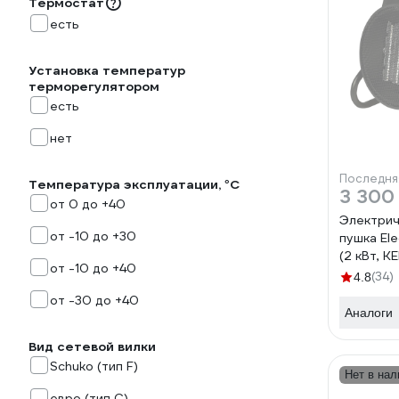
Термостат
есть
Установка температур
терморегулятором
есть
нет
Последня
Температура эксплуатации, °С
3 300
от 0 до +40
Электрич
от -10 до +30
пушка El
(2 кВт, 
от -10 до +40
НАГРЕВАТ
(34)
4.8
5055
от -30 до +40
Аналоги
Вид сетевой вилки
Schuko (тип F)
Нет в нал
евро (тип С)