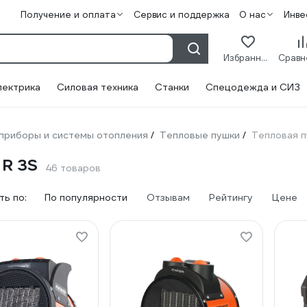
Получение и оплата
Сервис и поддержка
О нас
Инве
Избранное
лектрика
Силовая техника
Станки
Спецодежда и СИЗ
приборы и системы отопления
Тепловые пушки
Тепловая п
/
/
 R 3S
46 товаров
ь по:
По популярности
Отзывам
Рейтингу
Цене