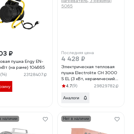
03 ₽
Последняя цена
4 428 ₽
овая пушка Engy EN-
Электрическая тепловая
3 кВт (на раме) 104665
пушка Electrolite CH 3000
(14)
8
23128407
S EL (3 кВт, керамический
нагреватель, 3 режима)
(9)
4.7
29829782
рзину
5065
Аналоги
в наличии
Нет в наличии