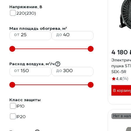
Напряжение, В
220(230)
Max площадь обогрева, м²
от
до
4 180 
Электрич
Расход воздуха, м³/ч
пушка ST
от
до
SEK-5R
(14)
4.4
В корзин
Класс защиты
IP10
Нет в нал
IP20