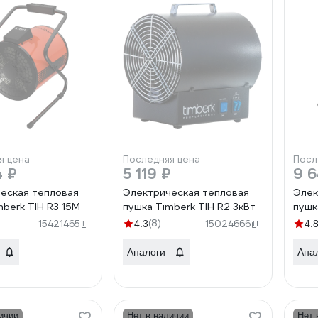
я цена
Последняя цена
Посл
4 ₽
5 119 ₽
9 6
еская тепловая
Электрическая тепловая
Элек
mberk TIH R3 15M
пушка Timberk TIH R2 3кВт
пушк
(8)
15421465
4.3
15024666
4.
Аналоги
Ана
ичии
Нет в наличии
Нет 