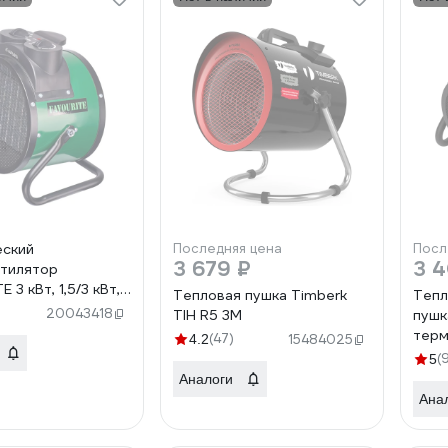
еский
Последняя цена
Посл
3 679 ₽
3 
тилятор
 3 кВт, 1,5/3 кВт,
Тепловая пушка Timberk
Тепл
 IP20 TSE-3000R
20043418
TIH R5 3M
пушк
терм
(47)
4.2
15484025
(
5
Аналоги
Ана