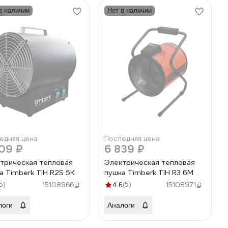
в наличии
Нет в наличии
едняя цена
Последняя цена
09 ₽
6 839 ₽
трическая тепловая
Электрическая тепловая
а Timberk TIH R2S 5K
пушка Timberk TIH R3 6M
5)
(5)
15108966
4.6
15108971
логи
Аналоги