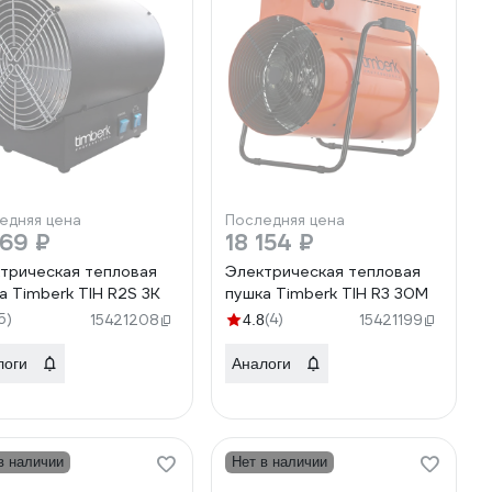
едняя цена
Последняя цена
69 ₽
18 154 ₽
трическая тепловая
Электрическая тепловая
а Timberk TIH R2S 3K
пушка Timberk TIH R3 30M
5)
(4)
15421208
4.8
15421199
логи
Аналоги
в наличии
Нет в наличии