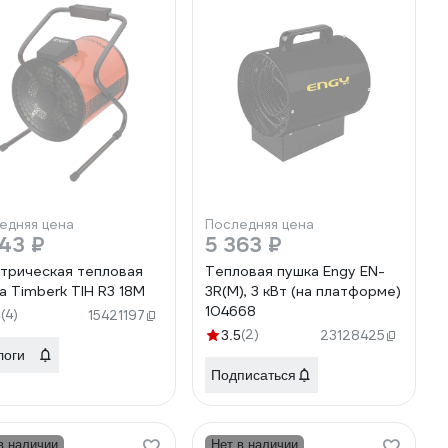
едняя цена
Последняя цена
43 ₽
5 363 ₽
трическая тепловая
Тепловая пушка Engy EN-
а Timberk TIH R3 18M
3R(M), 3 кВт (на платформе)
104668
(4)
8
15421197
(2)
3.5
23128425
логи
Подписаться
в наличии
Нет в наличии