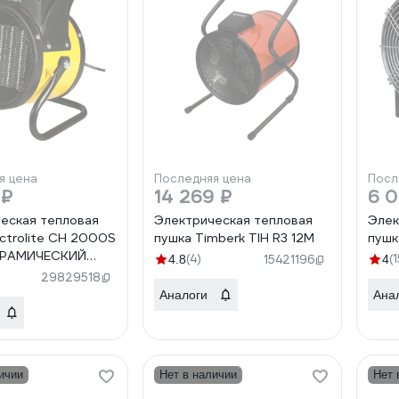
я цена
Последняя цена
Посл
 ₽
14 269 ₽
6 0
еская тепловая
Электрическая тепловая
Элек
ectrolite CH 2000S
пушка Timberk TIH R3 12M
пушк
КЕРАМИЧЕСКИЙ
(4)
(1
4.8
15421196
4
ЕЛЬ, 3 режима)
29829518
Аналоги
Ана
ичии
Нет в наличии
Нет 