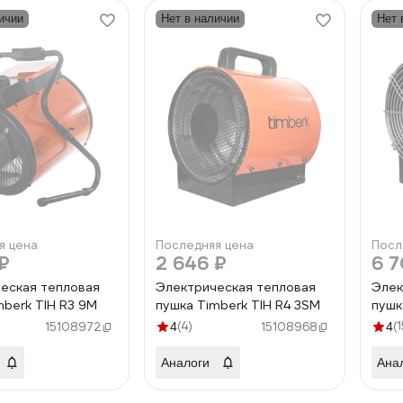
ичии
Нет в наличии
Нет 
я цена
Последняя цена
Посл
₽
2 646 ₽
6 7
еская тепловая
Электрическая тепловая
Элек
mberk TIH R3 9M
пушка Timberk TIH R4 3SM
пушк
(4)
(1
15108972
4
15108968
4
Аналоги
Ана