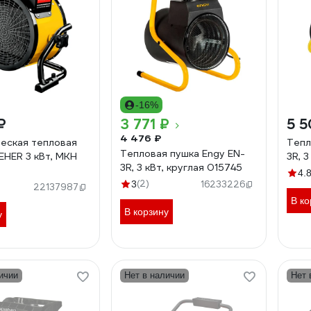
-16%
₽
3 771 ₽
5 5
4 476 ₽
еская тепловая
Тепл
Тепловая пушка Engy EN-
EHER 3 кВт, МКН
3R, 
3R, 3 кВт, круглая 015745
4.
(2)
3
16233226
22137987
В ко
В корзину
у
ичии
Нет в наличии
Нет 