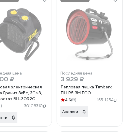
едняя цена
Последняя цена
400 ₽
3 929 ₽
овая электрическая
Тепловая пушка Timberk
а Гранит 3кВт, 30м3,
TIH R5 3M ECO
остат BH-30R2C
(9)
4.6
15511254
9)
30106310
Аналоги
логи