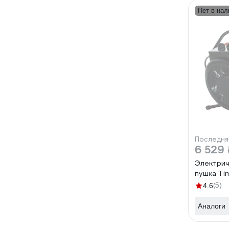
Нет в нал
Последня
6 529 
Электрич
пушка Ti
(5)
4.6
Аналоги