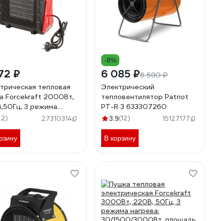
-8%
72 ₽
6 085 ₽
6 590 ₽
трическая тепловая
Электрический
а Forcekraft 2000Вт,
тепловентилятор Patriot
,50Гц, 3 режима
PT-R 3 633307260
ева:20/1000/2000Вт,
22)
(12)
27310314
3.9
15127177
адь обогрева-30м2,
та от перегрева,
рзину
В корзину
оенный термостат FK-
0R3(51896)