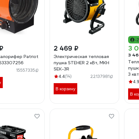
-
₽
2 469 ₽
3 
3 46
алорифер Patriot
Электрическая тепловая
Тепл
 633307256
пушка STEHER 2 кВт, МКН
пушк
SEK-3R
15557335
3 кв
(14)
4.4
22137981
нагр
4.
у
В корзину
В ко