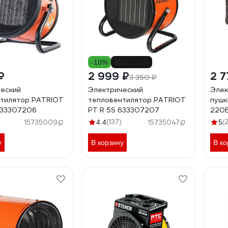
-10%
до -16%
₽
2 999 ₽
2 7
3 350 ₽
еский
Электрический
Элек
тилятор PATRIOT
тепловентилятор PATRIOT
пушк
633307206
PT R 5S 633307207
220В
нагр
(137)
(
15735009
4.4
15735047
5
площ
защи
у
В корзину
В ко
встр
BH-2