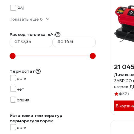
IP41
Показать еще 6
Расход топлива, л/ч
от
до
21 045
Термостат
Дизельна
есть
ЗУБР 20 
нагрев Д
нет
(32)
4
опция
В корзин
Установка температур
терморегулятором
есть