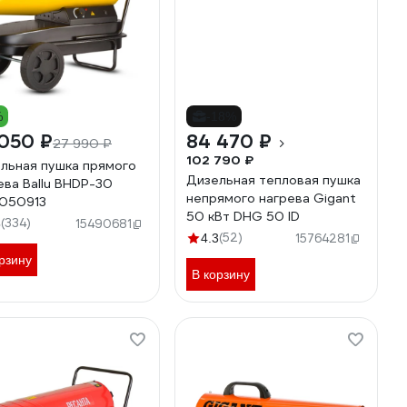
%
-18%
050 ₽
84 470 ₽
27 990 ₽
102 790 ₽
льная пушка прямого
Дизельная тепловая пушка
ева Ballu BHDP-30
непрямого нагрева Gigant
050913
50 кВт DHG 50 ID
(334)
5
15490681
(52)
4.3
15764281
рзину
В корзину