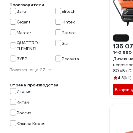
Производители
Ballu
Elitech
Gigant
Hintek
Master
Patriot
-3%
QUATTRO
Sial
136 07
ELEMENTI
140 990
ЗУБР
Ресанта
Дизельна
непрямог
Показать еще 27
80 кВт D
(52)
4.3
Страна производства
В корзин
Италия
Китай
Россия
Южная Корея