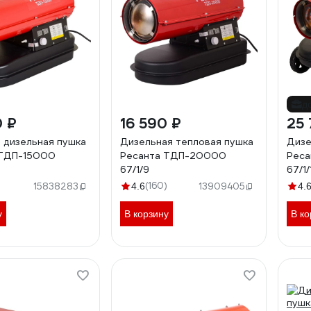
д
0 ₽
16 590 ₽
25 
 дизельная пушка
Дизельная тепловая пушка
Дизе
 ТДП-15000
Ресанта ТДП-20000
Рес
67/1/9
67/1/
)
(160)
15838283
4.6
13909405
4.
у
В корзину
В ко