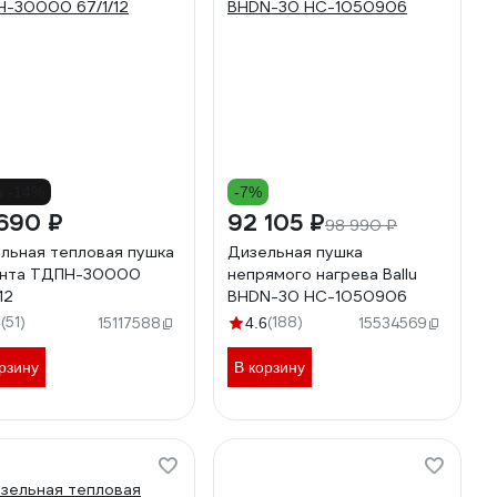
о -14%
-7%
690 ₽
92 105 ₽
98 990 ₽
льная тепловая пушка
Дизельная пушка
анта ТДПН-30000
непрямого нагрева Ballu
12
BHDN-30 НС-1050906
(51)
(188)
8
15117588
4.6
15534569
рзину
В корзину