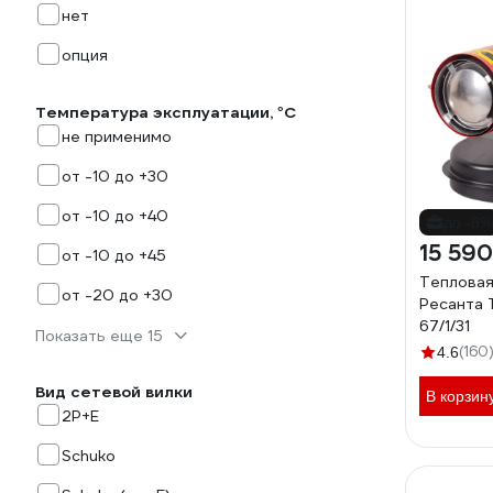
нет
опция
Температура эксплуатации, °С
не применимо
от -10 до +30
от -10 до +40
до -8%
15 590
от -10 до +45
Тепловая
от -20 до +30
Ресанта
67/1/31
Показать еще 15
(160
4.6
Вид сетевой вилки
В корзин
2P+E
Schuko