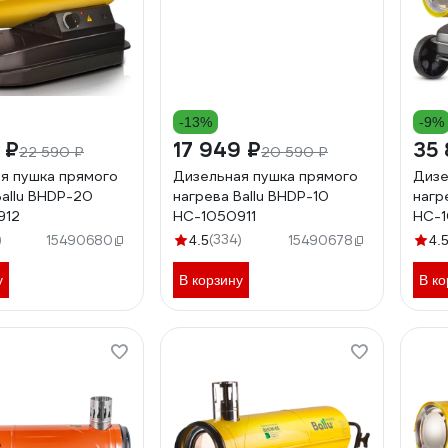
-13%
-9%
 ₽
17 949 ₽
35 
22 590 ₽
20 590 ₽
я пушка прямого
Дизельная пушка прямого
Дизе
Ballu BHDP-20
нагрева Ballu BHDP-10
нагр
912
НС-1050911
НС-1
)
(334)
15490680
4.5
15490678
4.
у
В корзину
В ко