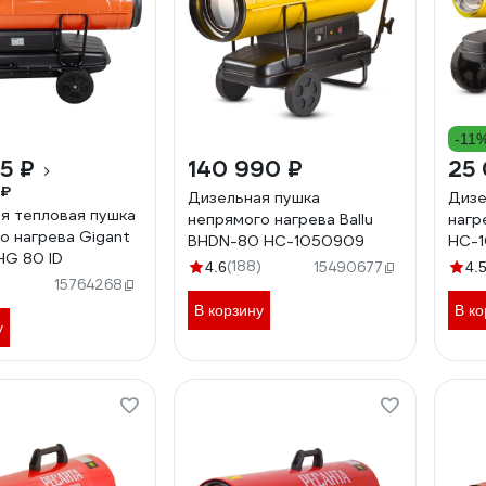
-11
5 ₽
140 990 ₽
25 
 ₽
Дизельная пушка
Дизе
я тепловая пушка
непрямого нагрева Ballu
нагр
о нагрева Gigant
BHDN-80 НС-1050909
НС-1
HG 80 ID
(188)
4.6
15490677
4.
15764268
В корзину
В ко
у