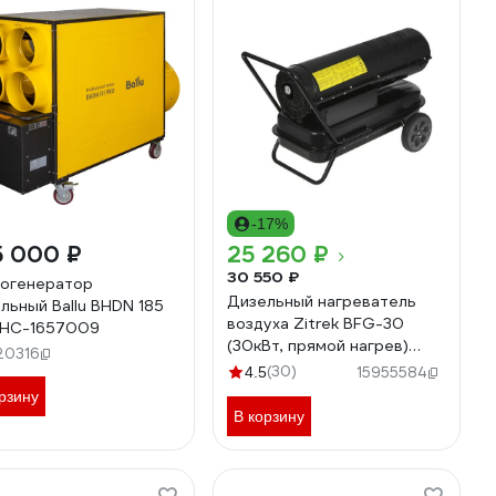
-17%
5 000 ₽
25 260 ₽
30 550 ₽
огенератор
Дизельный нагреватель
льный Ballu BHDN 185
воздуха Zitrek BFG-30
 НС-1657009
(30кВт, прямой нагрев)
20316
070-2803
(30)
4.5
15955584
рзину
В корзину