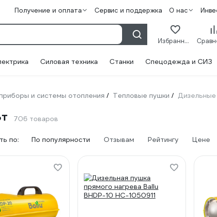
Получение и оплата
Сервис и поддержка
О нас
Инве
Избранное
лектрика
Силовая техника
Станки
Спецодежда и СИЗ
приборы и системы отопления
Тепловые пушки
Дизельные 
/
/
Вт
706 товаров
ь по:
По популярности
Отзывам
Рейтингу
Цене