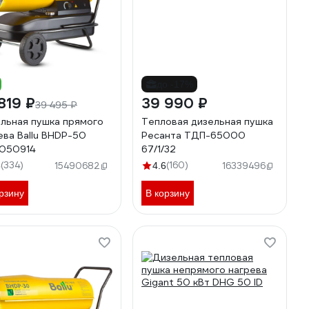
до -17%
819 ₽
39 990 ₽
39 495 ₽
льная пушка прямого
Тепловая дизельная пушка
ева Ballu BHDP-50
Ресанта ТДП-65000
050914
67/1/32
(334)
(160)
5
15490682
4.6
16339496
рзину
В корзину