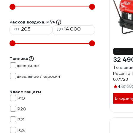
Расход воздуха, м³/ч
от
до
до -2
Топливо
32 49
дизельное
Тепловая
Ресанта
дизельное / керосин
67/1/23
(160
4.6
Класс защиты
IP10
В корзин
IP20
IP21
IP24