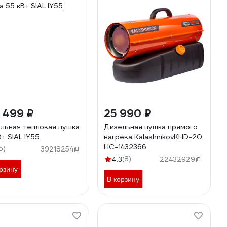
 499 ₽
25 990 ₽
льная тепловая пушка
Дизельная пушка прямого
Вт SIAL IY55
нагрева KalashnikovKHD-20
НС-1432366
5)
39218254
(8)
4.3
22432929
рзину
В корзину