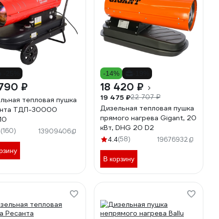
о -25%
-14%
-19%
790 ₽
18 420 ₽
19 475 ₽
22 707 ₽
льная тепловая пушка
Дизельная тепловая пушка
анта ТДП-30000
прямого нагрева Gigant, 20
10
кВт, DHG 20 D2
(160)
6
13909406
(58)
4.4
19676932
рзину
В корзину