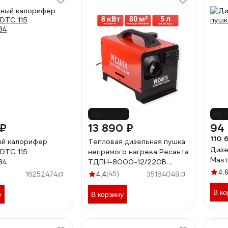
до -12%
-
 ₽
13 890 ₽
94 
110 
ый калорифер
Тепловая дизельная пушка
Дизе
DTС 115
непрямого нагрева Ресанта
Mast
34
ТДПН-8000-12/220В
67/1/55
4.
(45)
16252474
4.4
35184049
В ко
у
В корзину