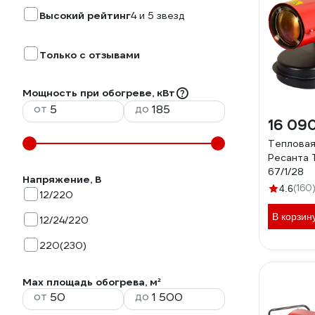
Высокий рейтинг
4 и 5 звезд
Только с отзывами
Мощность при обогреве, кВт
от
до
16 09
Тепловая
Ресанта
67/1/28
Напряжение, В
(160
4.6
12/220
В корзин
12/24/220
220(230)
Max площадь обогрева, м²
от
до