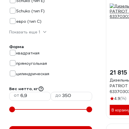
Schuko (тип E)
Schuko (тип F)
евро (тип С)
Показать еще 1
Форма
квадратная
прямоугольная
21 815
цилиндрическая
Дизельн
PATRIOT 
Вес нетто, кг
6337030
от
до
(14)
4.9
В корзин