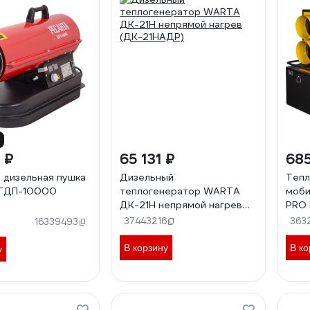
 ₽
65 131 ₽
68
 дизельная пушка
Дизельный
Тепл
 ТДП-10000
теплогенератор WARTA
моби
ДК-21Н непрямой нагрев
PRO
(ДК-21НАДР)
)
37443216
363
16339493
В корзину
В ко
у