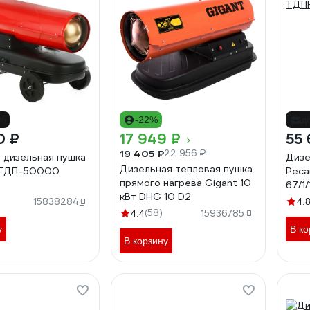
2%
-22%
д
0 ₽
17 949 ₽
55 
19 405 ₽
22 956 ₽
 дизельная пушка
Дизе
Дизельная тепловая пушка
 ТДП-50000
Рес
прямого нагрева Gigant 10
67/1/
кВт DHG 10 D2
)
15838284
4.
(58)
4.4
15936785
у
В ко
В корзину