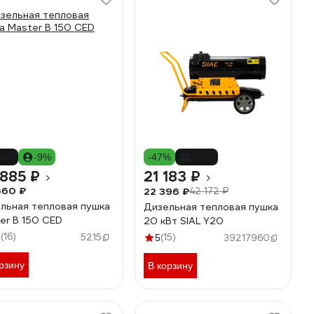
14%
-9%
-47%
-50%
885 ₽
21 183 ₽
660 ₽
22 396 ₽
42 172 ₽
льная тепловая пушка
Дизельная тепловая пушка
er B 150 CED
20 кВт SIAL Y20
(16)
6
5215
(15)
5
39217960
рзину
В корзину