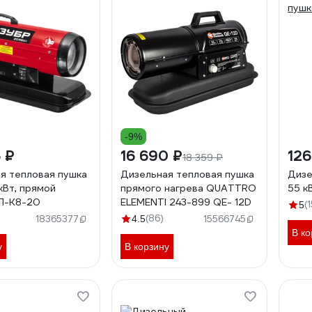
-9%
 ₽
16 690 ₽
126
18 359 ₽
я тепловая пушка
Дизельная тепловая пушка
Дизе
кВт, прямой
прямого нагрева QUATTRO
55 к
П-К8-20
ELEMENTI 243-899 QE- 12D
(1
5
(86)
18365377
4.5
15566745
В ко
у
В корзину