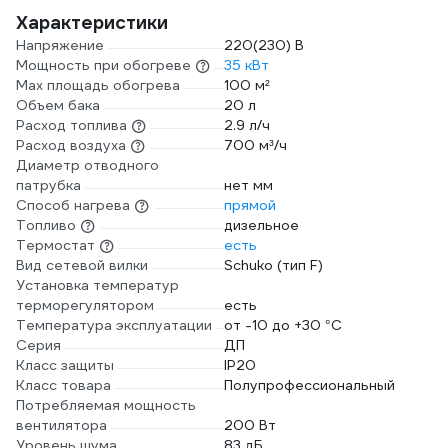
Характеристики
Напряжение
220(230) В
Мощность при обогреве
35 кВт
Max площадь обогрева
100 м²
Объем бака
20 л
Расход топлива
2.9 л/ч
Расход воздуха
700 м³/ч
Диаметр отводного
патрубка
нет мм
Способ нагрева
прямой
Топливо
дизельное
Термостат
есть
Вид сетевой вилки
Schuko (тип F)
Установка температур
терморегулятором
есть
Температура эксплуатации
от -10 до +30 °С
Серия
ДП
Класс защиты
IP20
Класс товара
Полупрофессиональный
Потребляемая мощность
вентилятора
200 Вт
Уровень шума
83 дБ