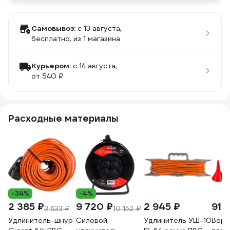
Самовывоз:
c 13 августа,
бесплатно
, из 1 магазина
Курьером:
c 14 августа,
от 540 ₽
Расходные материалы
-34%
-4%
2 385 ₽
9 720 ₽
2 945 ₽
91 
3 633 ₽
10 152 ₽
Удлинитель-шнур
Силовой
Удлинитель УШ-10
Воро