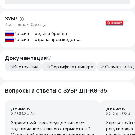
попыток не у
После чего р
топлива был 
ЗУБР
оборота и от
Все товары бренда
потребовалос
это означало
Россия — родина бренда
полную и зал
Россия — страна производства
Документация
Инструкция
Сертификат дилера
Скачать всю 
Вопросы и ответы о ЗУБР ДП-К8-35
Денис В.
Денис В.
22.08.2023
20.08.2023
Здравствуйте,как осуществляется
Здравствуйте
подключение внешнего термостата?
регулировка
Отдельной розетки или отверстия для
подключаетс