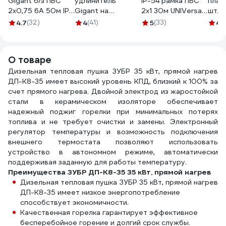
Gigant б/з ПВС
удлинитель
IP-54 рамка ПВС
плас
2х0,75 6A 50м IP
Gigant на
2x1 30м UNIVersal
шт, D
44 INDUSTRY EG
металлической
9632793
115 
4.7
(32)
4
(41)
5
(33)
4.
PE-017
катушке КГ 3x2,5
RM8
50 м 80080
О товаре
Дизельная тепловая пушка ЗУБР 35 кВт, прямой нагрев
ДП-К8-35 имеет высокий уровень КПД, близкий к 100% за
счет прямого нагрева. Двойной электрод из жаростойкой
стали в керамическом изоляторе обеспечивает
надежный поджиг горелки при минимальных потерях
топлива и не требует очистки и замены. Электронный
регулятор температуры и возможность подключения
внешнего термостата позволяют использовать
устройство в автономном режиме, автоматически
поддерживая заданную для работы температуру.
Преимущества ЗУБР ДП-К8-35 35 кВт, прямой нагрев
Дизельная тепловая пушка ЗУБР 35 кВт, прямой нагрев
ДП-К8-35 имеет низкое энергопотребление
способствует экономичности.
Качественная горелка гарантирует эффективное
бесперебойное горение и долгий срок службы.