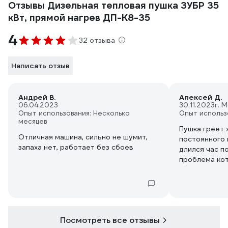
Отзывы Дизельная тепловая пушка ЗУБР 35
кВт, прямой нагрев ДП-К8-35
4
32 отзыва
Написать отзыв
Андрей В.
Алексей Д.
06.04.2023
30.11.2023
г. 
Опыт использования: Несколько
Опыт использ
месяцев
Пушка греет 
Отличная машина, сильно не шумит,
постоянного 
запаха нет, работает без сбоев
длился час п
проблема кот
некачественн
Залито топли
запуска не б
туман и поте
сгорания, по
Посмотреть все отзывы
воздухом бы