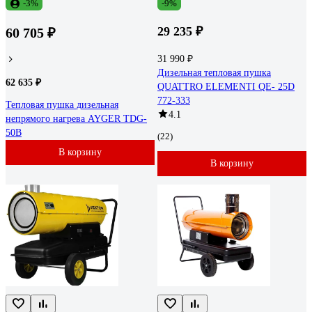
-3%
-9%
29 235 ₽
60 705 ₽
31 990 ₽
Дизельная тепловая пушка
62 635 ₽
QUATTRO ELEMENTI QE- 25D
772-333
Тепловая пушка дизельная
4.1
непрямого нагрева AYGER TDG-
50B
(22)
В корзину
В корзину