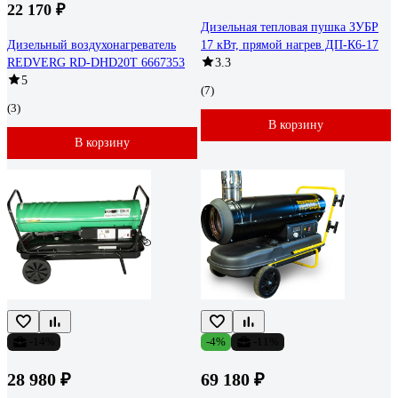
22 170 ₽
Дизельная тепловая пушка ЗУБР
Дизельный воздухонагреватель
17 кВт, прямой нагрев ДП-К6-17
REDVERG RD-DHD20T 6667353
3.3
5
(7)
(3)
В корзину
В корзину
-14%
-4%
-11%
28 980 ₽
69 180 ₽