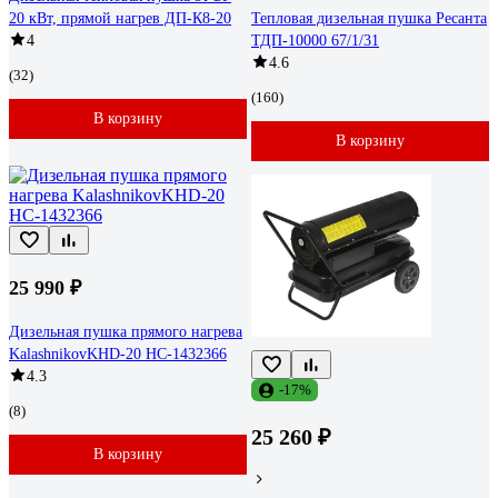
20 кВт, прямой нагрев ДП-К8-20
Тепловая дизельная пушка Ресанта
4
ТДП-10000 67/1/31
4.6
(32)
(160)
В корзину
В корзину
25 990 ₽
Дизельная пушка прямого нагрева
KalashnikovKHD-20 НС-1432366
4.3
-17%
(8)
25 260 ₽
В корзину