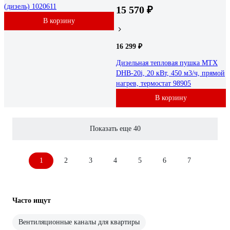
(дизель) 1020611
15 570 ₽
В корзину
16 299 ₽
Дизельная тепловая пушка MTX
DHB-20i, 20 кВт, 450 м3/ч, прямой
нагрев, термостат 98905
В корзину
Показать еще 40
1
2
3
4
5
6
7
Часто ищут
Вентиляционные каналы для квартиры