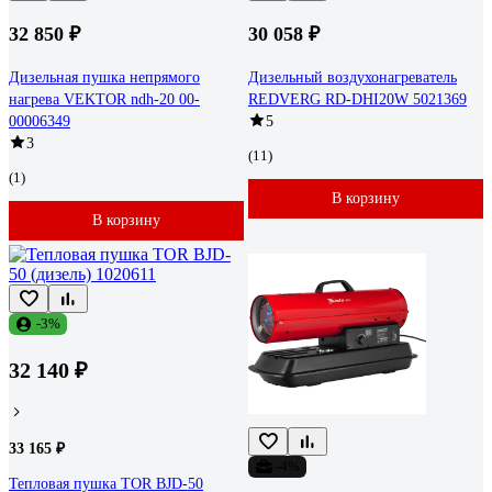
32 850 ₽
30 058 ₽
Дизельная пушка непрямого
Дизельный воздухонагреватель
нагрева VEKTOR ndh-20 00-
REDVERG RD-DHI20W 5021369
00006349
5
3
(11)
(1)
В корзину
В корзину
-3%
32 140 ₽
33 165 ₽
-4%
Тепловая пушка TOR BJD-50