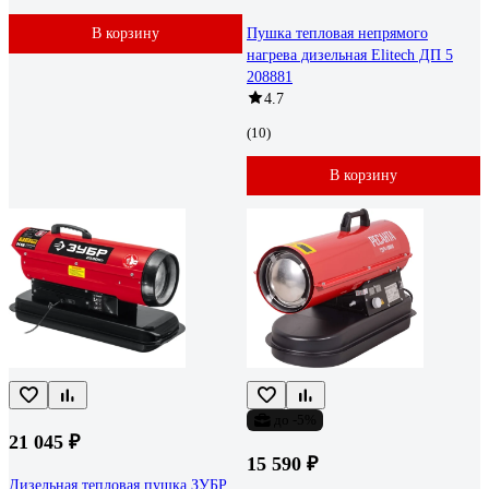
В корзину
Пушка тепловая непрямого
нагрева дизельная Elitech ДП 5
208881
4.7
(10)
В корзину
до -5%
21 045 ₽
15 590 ₽
Дизельная тепловая пушка ЗУБР