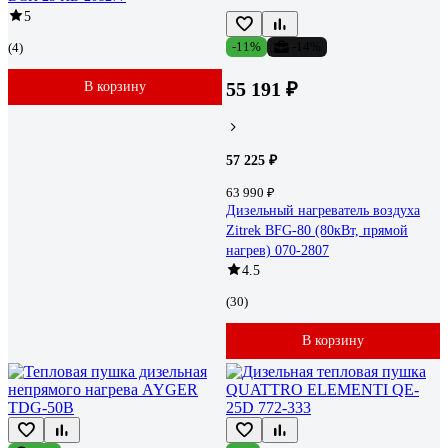
5
-11%
-14%
(4)
55 191 ₽
В корзину
57 225 ₽
63 990 ₽
Дизельный нагреватель воздуха
Zitrek BFG-80 (80кВт, прямой
нагрев) 070-2807
4.5
(30)
В корзину