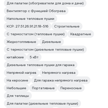
Для палатки (обогреватели для дома и дачи)
открываются, а на летний период -
прибор демонтируется и убирается
Вентилятор с Функцией Обогрева
на полку). Дополнительно эту трубу
Напольные тепловые пушки
теплоизолировал штатной накладкой
из минваты с фольгированной
КСР: 27.51.26.91.21.18-516
Строительные
окожушкой (покупал все здесь же),
так как есть переход через
С термостатом (тепловые пушки)
Квадратные
брезентовый полог у ворот.
Жидкотопливные
Дизельные
- прибор чувствителен к качеству
электроснабжения, при первом
С термостатом (дизельные тепловые пушки)
включении при скачке напряжения
китайские
прибор просто отключился, пришлось
5 кВт
организовать питание через гаражный
Дизельные тепловые пушки для гаража
стабилизатор напряжения.
Наличие штатной общеобменной
Непрямой нагрев
Непрямого нагрева
вентиляции в помещении -
На керосине
Для гаража непрямого нагрева
требование необходимое, так как
прибор забирает воздух из
Небольшие
Портативные
Переносные
помещения. Расход не большой,
Для теплицы
угореть или задохнуться невозможно,
но удобство во время работы есть
Для палатки (дизельные тепловые пушки)
большой плюс.