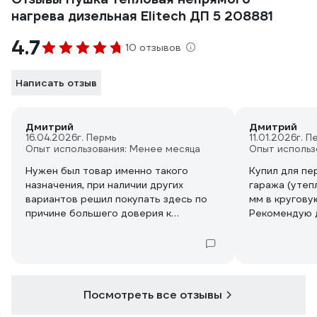
нагрева дизельная Elitech ДП 5 208881
4.7
10 отзывов
Написать отзыв
Дмитрий
Дмитрий
16.04.2026
г. Пермь
11.01.2026
г. П
Опыт использования: Менее месяца
Опыт использ
Нужен был товар именно такого
Купил для пе
назначения, при наличии других
гаража (утеп
вариантов решил покупать здесь по
мм в круговую
причине большего доверия к
Рекомендую 
продавцу.
именно в так
Заказал, оплатил, пришло точно и в
использовани
срок.
Греет очень 
Покупал в ноябре 2025 года, пришел
через систем
через две недели, как и было
управления, 
Посмотреть все отзывы
заявлено магазином.
Смонтировал, запустил. Очень был