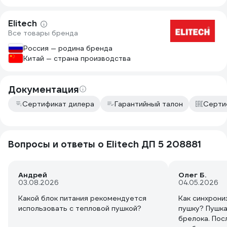
доволен уровнем отопления в гараже
в зимний период. Единственное - без
Elitech
контроля не оставлял, хотя
Все товары бренда
инструкция говорила о наличии
автоматики безопасности, но все
Россия — родина бренда
таки... Еще и огнетушитель ОП-4
Китай — страна производства
рядом поставил (бережонного...).
Проработала 3 месяца, вдруг, в моем
присутствии, перестала выдавать
Документация
теплый поток и в камере сгорания
Сертификат дилера
Гарантийный талон
Серти
сильно загудело, из выхлопной трубы
на улице пошел черный дым,
выхлопная труба начала накаляться...
Остановил штатно, но после этого
Вопросы и ответы о Elitech ДП 5 208881
система уже не запустилась (может
автоматика бы и отработала потом,
просто я не дождался).
Андрей
Олег Б.
Гарантийная мастерская, Акт замены,
03.08.2026
04.05.2026
прислали новый товар (оперативно,
Какой блок питания рекомендуется
Как синхрони
всего через неделю!).
использовать с тепловой пушкой?
пушку? Пушка
Поставил, запустил. Работает.
брелока. Пос
Отработала два дня подряд (около 16