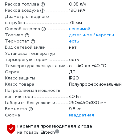
Расход топлива
0.38 л/ч
Расход воздуха
190 м³/ч
Диаметр отводного
патрубка
76 мм
Способ нагрева
непрямой
Топливо
дизельное / керосин
Термостат
есть
Вид сетевой вилки
нет
Установка температур
терморегулятором
есть
Температура эксплуатации
от -40 до +40 °С
Серия
ДП
Класс защиты
IP20
Класс товара
Полупрофессиональный
Потребляемая мощность
вентилятора
40 Вт
Габариты без упаковки
250х450х330 мм
Вес нетто
9.8 кг
Форма
квадратная
Гарантия производителя 2 года
на товары Elitech