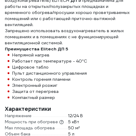
воздухонагреватель) ELITECH
ДП 5
предназначена для
работы на открытых/полузакрытых площадках и
временного обогрева/просушки хорошо проветриваемых
помещений или с работающей приточно-вытяжной
вентиляцией.
Запрещено использовать воздухонагреватель в жилых
помещениях и в помещениях с не функционирующей
вентиляционной системой.
Преимущества Elitech ДП 5
Непрямой нагрев
Работает при температуре - 40°С
Цифровое табло
Пульт дистанционного управления
Контроль горения пламени
Электронный розжиг
Защита от перегрева
Компактный размер
Характеристики
Напряжение
12/24 В
Мощность при обогреве
5 кВт
Max площадь обогрева
50 м²
Объем бака
5 л