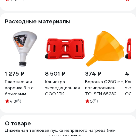
10 D2
ELEM
8кВт., 5л., дисплей,
QE- 
пульт 29748
Расходные материалы
1 275 ₽
8 501 ₽
374 ₽
4 8
Пластиковая
Канистра
Воронка Ø250 мм,
Кани
воронка 3 л с
экспедиционная
полипропилен
эксп
бочковым
ООО "ПК
TOLSEN 65232
ООО 
адаптером GROZ
АкваЭлемент"
Аква
4.8
(5)
5
(9)
GR41922 - FNL/9
ELEMENT 30л EL
ELEM
K-30
K-20
О товаре
Дизельная тепловая пушка непрямого нагрева (или