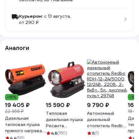
Курьером:
c 13 августа,
от 290 ₽
Аналоги
-15%
-9%
19 405 ₽
15 590 ₽
9 790 ₽
16 
22 956 ₽
18 35
Тепловая
Автономный
Дизельная
Дизе
дизельная пушка
дизельный
тепловая пушка
тепл
Ресанта
отопитель Redbo
прямого нагрева
прям
ТДП-10000
RDH-12-24/5000
4.6
(160)
5
(1)
Gigant 10 кВт DHG
QUA
4.4
(58)
67/1/31
12/24В., 220В., 2-
4.