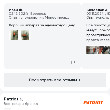
Иван Ф.
Вячеслав А.
02.12.2024
г. Воронеж
03.11.2024
г. 
Опыт использования: Менее месяца
Опыт использ
Хороший аппарат за адекватную цену
Все просто ,
минут , обжо
проветривае
просто класс 
Посмотреть все отзывы
Patriot
Все товары бренда