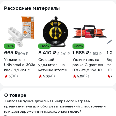
Расходные материалы
-17%
-45%
-22%
665 ₽
8 410 ₽
1 685 ₽
1 2
804 ₽
15 241 ₽
2 163 ₽
Удлинитель
Силовой
Удлинитель на
Воро
UNIVersal е-303а
удлинитель на
рамке Gigant с/з
мета
пвс 3/1,5 3гн. с
катушке Inforce 4
ПВС 3х1,5 16A 10м
JTC 
заземлением,
гнезда, с/з КГт
IP 44 INDUSTRY EG
нако
5
(90)
4.3
(40)
4.6
(82)
4.
длина 3м
3х2,5 16A 30м IP44
PE-009
630м
(еврослот) 1722
GRANITE ZG 09-
2282
15-03
О товаре
Тепловая пушка дизельная непрямого нагрева
предназначена для обогрева помещений с постоянным
или долговременным нахождением людей.