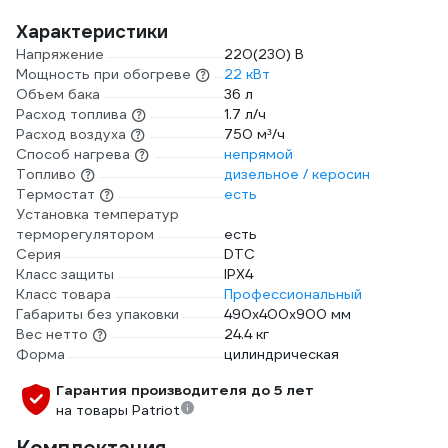
Характеристики
Напряжение
220(230) В
Мощность при обогреве
22 кВт
Объем бака
36 л
Расход топлива
1.7 л/ч
Расход воздуха
750 м³/ч
Способ нагрева
непрямой
Топливо
дизельное / керосин
Термостат
есть
Установка температур
терморегулятором
есть
Серия
DTC
Класс защиты
IPX4
Класс товара
Профессиональный
Габариты без упаковки
490х400х900 мм
Вес нетто
24.4 кг
Форма
цилиндрическая
Гарантия производителя до 5 лет
на товары Patriot