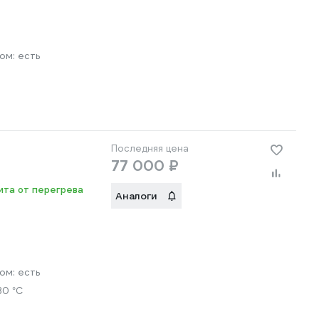
ром:
есть
Последняя цена
77 000 ₽
ита от перегрева
Аналоги
ром:
есть
30 °С