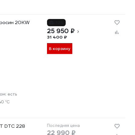
еросин 20KW
-17%
25 950 ₽
31 400 ₽
В корзину
ром:
есть
40 °С
OT DTC 228
Последняя цена
22 990 ₽