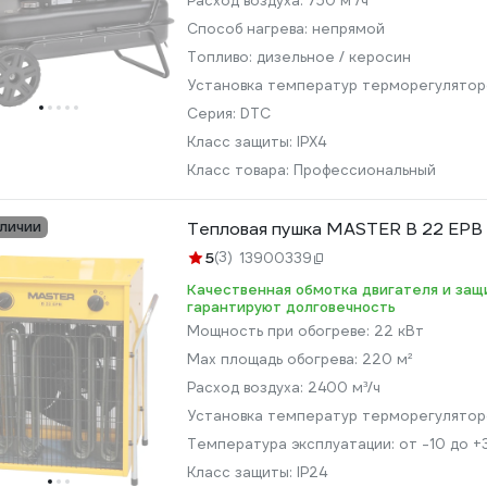
Расход воздуха:
750 м³/ч
Способ нагрева:
непрямой
Топливо:
дизельное / керосин
Установка температур терморегулято
Серия:
DTC
Класс защиты:
IPX4
Класс товара:
Профессиональный
аличии
Тепловая пушка MASTER B 22 EPB
5
(3)
13900339
Качественная обмотка двигателя и защ
гарантируют долговечность
Мощность при обогреве:
22 кВт
Max площадь обогрева:
220 м²
Расход воздуха:
2400 м³/ч
Установка температур терморегулято
Температура эксплуатации:
от -10 до +
Класс защиты:
IP24