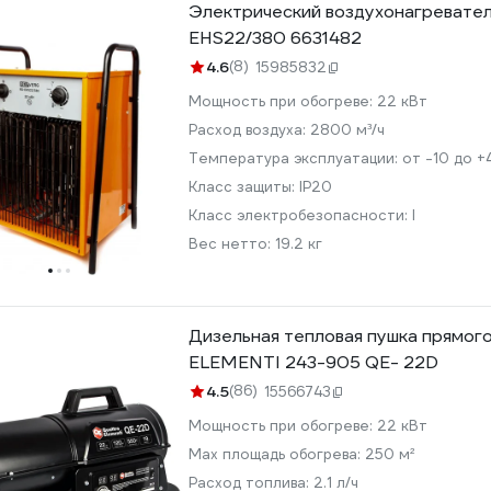
Электрический воздухонагревате
EHS22/380 6631482
4.6
(8)
15985832
Мощность при обогреве:
22 кВт
Расход воздуха:
2800 м³/ч
Температура эксплуатации:
от -10 до +
Класс защиты:
IP20
Класс электробезопасности:
I
Вес нетто:
19.2 кг
Дизельная тепловая пушка прямо
ELEMENTI 243-905 QE- 22D
4.5
(86)
15566743
Мощность при обогреве:
22 кВт
Max площадь обогрева:
250 м²
Расход топлива:
2.1 л/ч