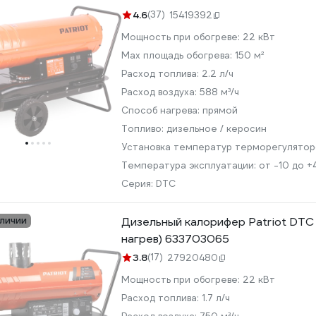
4.6
(37)
15419392
Мощность при обогреве:
22 кВт
Max площадь обогрева:
150 м²
Расход топлива:
2.2 л/ч
Расход воздуха:
588 м³/ч
Способ нагрева:
прямой
Топливо:
дизельное / керосин
Установка температур терморегулято
Температура эксплуатации:
от -10 до +
Серия:
DTC
аличии
Дизельный калорифер Patriot DTC
нагрев) 633703065
3.8
(17)
27920480
Мощность при обогреве:
22 кВт
Расход топлива:
1.7 л/ч