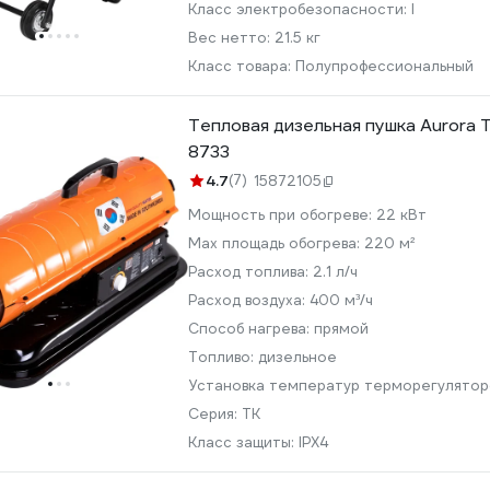
Класс электробезопасности:
I
Вес нетто:
21.5 кг
Класс товара:
Полупрофессиональный
Тепловая дизельная пушка Aurora
8733
4.7
(7)
15872105
Мощность при обогреве:
22 кВт
Max площадь обогрева:
220 м²
Расход топлива:
2.1 л/ч
Расход воздуха:
400 м³/ч
Способ нагрева:
прямой
Топливо:
дизельное
Установка температур терморегулято
Серия:
ТК
Класс защиты:
IPX4