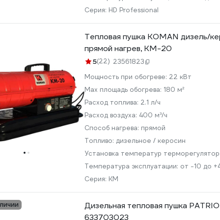
Серия:
HD Professional
Тепловая пушка KOMAN дизель/к
прямой нагрев, KM-20
5
(22)
23561823
Мощность при обогреве:
22 кВт
Max площадь обогрева:
180 м²
Расход топлива:
2.1 л/ч
Расход воздуха:
400 м³/ч
Способ нагрева:
прямой
Топливо:
дизельное / керосин
Установка температур терморегулято
Температура эксплуатации:
от -10 до +
Серия:
KM
аличии
Дизельная тепловая пушка PATRI
633703023