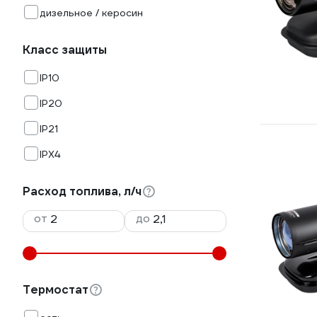
дизельное / керосин
Класс защиты
IP10
IP20
IP21
IPX4
Расход топлива, л/ч
от
до
Термостат