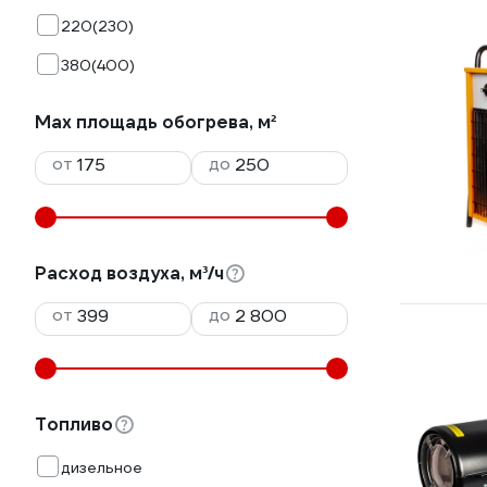
220(230)
380(400)
Max площадь обогрева, м²
от
до
Расход воздуха, м³/ч
от
до
Топливо
дизельное