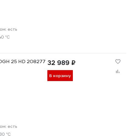
ром:
есть
40 °С
h DGH 25 HD 208277
32 989 ₽
В корзину
ром:
есть
30 °С