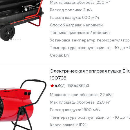
Max площадь обогрева:
250 м²
Расход топлива:
2 л/ч
Расход воздуха:
600 м³/ч
Способ нагрева:
непрямой
Топливо:
дизельное / керосин
Установка температур терморегулято
Температура эксплуатации:
от -10 до +
Серия:
DN
Электрическая тепловая пушка Eli
190736
4.9
(7)
15844862
Мощность при обогреве:
22 кВт
Max площадь обогрева:
220 м²
Расход воздуха:
1600 м³/ч
Температура эксплуатации:
от -10 до +
Класс защиты:
IP21