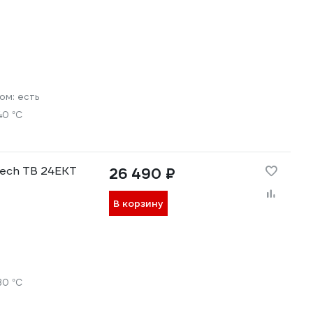
ром:
есть
40 °С
tech ТВ 24ЕКТ
26 490 ₽
В корзину
30 °С