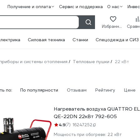
Получение и оплата
Сервис и поддержка
О нас
Инве
Избранное
лектрика
Силовая техника
Станки
Спецодежда и СИЗ
приборы и системы отопления
Тепловые пушки
22 кВт
/
/
ь по:
По популярности
Отзывам
Рейтингу
Цене
Нагреватель воздуха QUATTRO E
QE-22DN 22кВт 792-605
4.9
(7)
16247252
Мощность при обогреве:
22 кВт