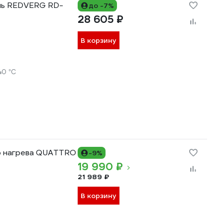
ль REDVERG RD-
до -7%
28 605 ₽
В корзину
40 °С
го нагрева QUATTRO
-9%
19 990 ₽
21 989 ₽
В корзину