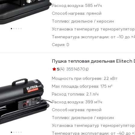
Расход воздуха:
585 м³/ч
Способ нагрева:
прямой
Топливо:
дизельное / керосин
Установка температур терморегулято
Температура эксплуатации:
от -10 до +
Серия:
D
Пушка тепловая дизельная Elitec
5
(4)
35514570
Мощность при обогреве:
22 кВт
Max площадь обогрева:
175 м²
Расход топлива:
2.1 л/ч
Расход воздуха:
399 м³/ч
Способ нагрева:
прямой
Топливо:
дизельное / керосин
Установка температур терморегулято
Температура эксплуатации:
от -40 до +