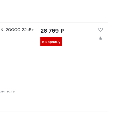
 ТК-20000 22кВт
28 769 ₽
В корзину
ром:
есть