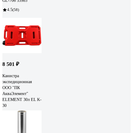
GL-706 53985
4.5
(58)
8 501 ₽
Канистра
экспедиционная
ООО "ПК
АкваЭлемент"
ELEMENT 30л EL K-
30