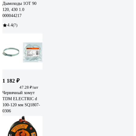
Дымоходы 1ОТ 90
120, 430 1.0
000044217
4.4
(7)
1 182 ₽
47.28 ₽/шт
Червячный хомут
TDM ELECTRIC d
100-120 мм SQ1807-
0306