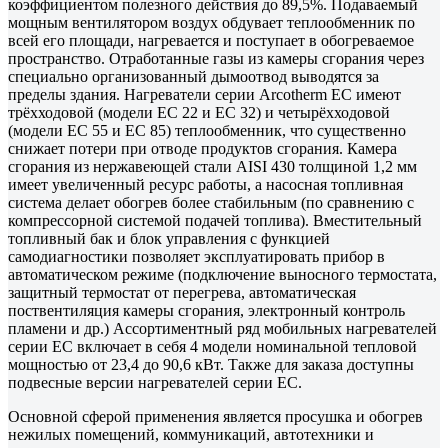
коэффициентом полезного действия до 89,5%. Подаваемый
мощным вентилятором воздух обдувает теплообменник по
всей его площади, нагревается и поступает в обогреваемое
пространство. Отработанные газы из камеры сгорания через
специально организованный дымоотвод выводятся за
пределы здания. Нагреватели серии Arcotherm EC имеют
трёхходовой (модели ЕС 22 и ЕС 32) и четырёхходовой
(модели ЕС 55 и ЕС 85) теплообменник, что существенно
снижает потери при отводе продуктов сгорания. Камера
сгорания из нержавеющей стали AISI 430 толщиной 1,2 мм
имеет увеличенный ресурс работы, а насосная топливная
система делает обогрев более стабильным (по сравнению с
компрессорной системой подачей топлива). Вместительный
топливный бак и блок управления с функцией
самодиагностики позволяет эксплуатировать прибор в
автоматическом режиме (подключение выносного термостата,
защитный термостат от перегрева, автоматическая
поствентиляция камеры сгорания, электронный контроль
пламени и др.) Ассортиментный ряд мобильных нагревателей
серии ЕС включает в себя 4 модели номинальной тепловой
мощностью от 23,4 до 90,6 кВт. Также для заказа доступны
подвесные версии нагревателей серии ЕС.
Основной сферой применения является просушка и обогрев
нежилых помещений, коммуникаций, автотехники и