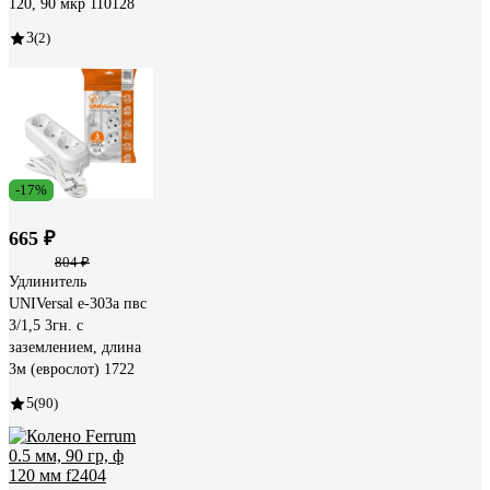
120, 90 мкр 110128
3
(2)
-17%
665 ₽
804 ₽
Удлинитель
UNIVersal е-303а пвс
3/1,5 3гн. с
заземлением, длина
3м (еврослот) 1722
5
(90)