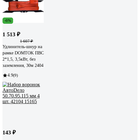
-6%
1 513 ₽
1 607 ₽
Удлинитель-шнур на
рамке DOMTOK ПВС
2*1,5, 3,5кВт, без
заземления, 30м 2404
4.9
(9)
143 ₽