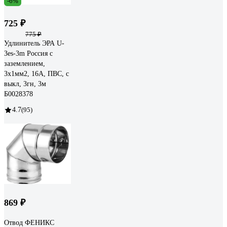
-6%
725 ₽
775 ₽
Удлинитель ЭРА U-
3es-3m Россия с
заземлением,
3x1мм2, 16A, ПВС, с
выкл, 3гн, 3м
Б0028378
4.7
(95)
869 ₽
Отвод ФЕНИКС