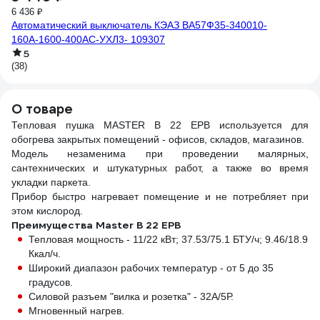
6 436 ₽
уп
Автоматический выключатель КЭАЗ ВА57Ф35-340010-
160А-1600-400AC-УХЛ3- 109307
5
(38)
О товаре
Тепловая пушка MASTER B 22 EPB используется для
обогрева закрытых помещений - офисов, складов, магазинов.
Модель незаменима при проведении малярных,
сантехнических и штукатурных работ, а также во время
укладки паркета.
Прибор быстро нагревает помещение и не потребляет при
этом кислород.
Преимущества Master B 22 EPB
Тепловая мощность - 11/22 кВт; 37.53/75.1 БТУ/ч; 9.46/18.9
Ккал/ч.
Широкий диапазон рабочих температур - от 5 до 35
градусов.
Силовой разъем "вилка и розетка" - 32А/5Р.
Мгновенный нагрев.