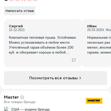
Написать отзыв
Сергей
ИВан
15.12.2021
25.03.2020
г. Мо
Компактная тепловая пушка. Устойчивая.
Нормальная пу
Можно устанавливать в любое место.
несколько раз гараже зимой когда масло
Утеплённый гараж объёмом более 100
менял, вполне
куб. м обогревает хорошо в любой
гараже, можно
мороз. Температура ниже нуля не
находится. Пр
опускается.
достаточно бы
практически с
Посмотреть все отзывы
Master
Все товары бренда
США — родина бренда