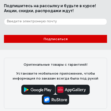
Подпишитесь
на рассылку
и будьте в курсе!
Не прямой нагрев. Можно использовать в помещении.
Акции, скидки, распродажи ждут!
Запаха нет.
283 отзыва
Отзыв о Ресанта ТЭП-3000К
Подписаться
Зуйков Игорь Олегович
14.09.2016
Греет отлично. Работает 3й год и в гараже и на даче.
Оригинальные товары с гарантией!
Заказал еще 2 другу в строящийся дом на первую
зиму.
Установите мобильное приложение, чтобы
информация по заказам всегда была под рукой