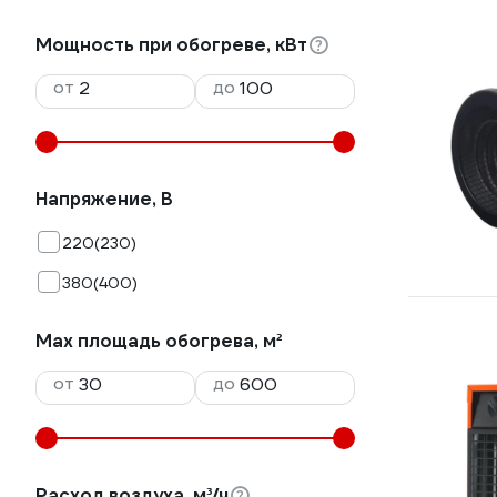
Мощность при обогреве, кВт
от
до
Напряжение, В
220(230)
380(400)
Max площадь обогрева, м²
от
до
Расход воздуха, м³/ч