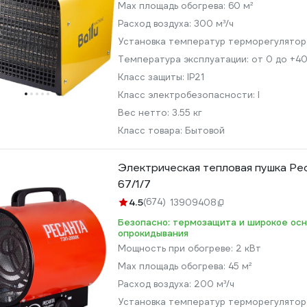
Max площадь обогрева:
60 м²
Расход воздуха:
300 м³/ч
Установка температур терморегулято
Температура эксплуатации:
от 0 до +40
Класс защиты:
IP21
Класс электробезопасности:
I
Вес нетто:
3.55 кг
Класс товара:
Бытовой
Электрическая тепловая пушка Р
67/1/7
4.5
(674)
13909408
Безопасно: термозащита и широкое осн
опрокидывания
Мощность при обогреве:
2 кВт
Max площадь обогрева:
45 м²
Расход воздуха:
200 м³/ч
Установка температур терморегулято