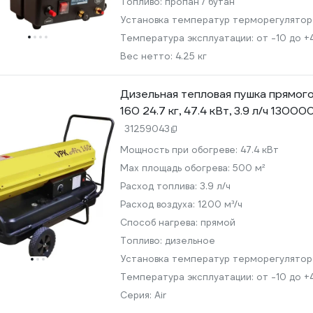
Топливо:
пропан / бутан
Установка температур терморегулято
Температура эксплуатации:
от -10 до +
Вес нетто:
4.25 кг
Дизельная тепловая пушка прямого
160 24.7 кг, 47.4 кВт, 3.9 л/ч 1300
31259043
Мощность при обогреве:
47.4 кВт
Max площадь обогрева:
500 м²
Расход топлива:
3.9 л/ч
Расход воздуха:
1200 м³/ч
Способ нагрева:
прямой
Топливо:
дизельное
Установка температур терморегулято
Температура эксплуатации:
от -10 до +
Серия:
Air