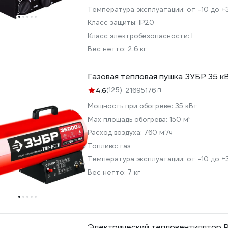
Температура эксплуатации:
от -10 до +
Класс защиты:
IP20
Класс электробезопасности:
I
Вес нетто:
2.6 кг
Газовая тепловая пушка ЗУБР 35 к
4.6
(125)
21695176
Мощность при обогреве:
35 кВт
Max площадь обогрева:
150 м²
Расход воздуха:
760 м³/ч
Топливо:
газ
Температура эксплуатации:
от -10 до +
Вес нетто:
7 кг
Электрический тепловентилятор P