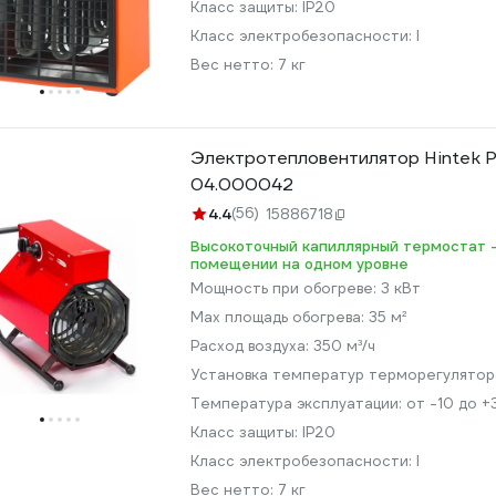
Класс защиты:
IP20
Класс электробезопасности:
I
Вес нетто:
7 кг
Электротепловентилятор Hintek 
04.000042
4.4
(56)
15886718
Высокоточный капиллярный термостат 
помещении на одном уровне
Мощность при обогреве:
3 кВт
Max площадь обогрева:
35 м²
Расход воздуха:
350 м³/ч
Установка температур терморегулято
Температура эксплуатации:
от -10 до +
Класс защиты:
IP20
Класс электробезопасности:
I
Вес нетто:
7 кг