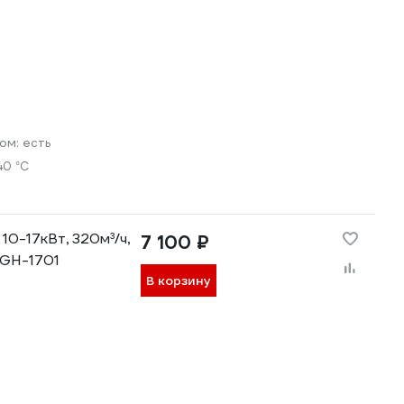
ром:
есть
40 °С
10-17кВт, 320м³/ч,
7 100 ₽
MGH-1701
В корзину