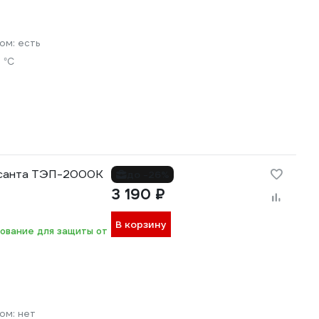
ром:
есть
 °С
есанта ТЭП-2000К
до -26%
3 190 ₽
В корзину
ование для защиты от
ром:
нет