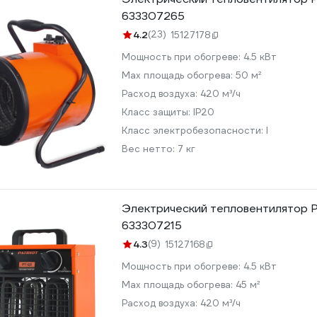
633307265
4.2
(23)
15127178
Мощность при обогреве:
4.5 кВт
Max площадь обогрева:
50 м²
Расход воздуха:
420 м³/ч
Класс защиты:
IP20
Класс электробезопасности:
I
Вес нетто:
7 кг
Электрический тепловентилятор P
633307215
4.3
(9)
15127168
Мощность при обогреве:
4.5 кВт
Max площадь обогрева:
45 м²
Расход воздуха:
420 м³/ч