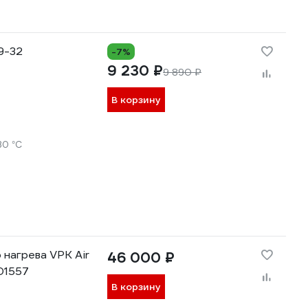
9-32
-7%
9 230 ₽
9 890 ₽
В корзину
30 °С
 нагрева VPK Air
46 000 ₽
001557
В корзину