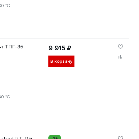
30 °С
Вт ТПГ-35
9 915 ₽
В корзину
30 °С
atriot PT-R 5
-7%