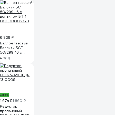
6912900020
6 829 ₽
Баллон газовый
Балсити БСГ
50/299-16 с
вентилем ВП-1
4.8
(9)
00000006779
-10%
1 674 ₽
1 860 ₽
Редуктор
пропановый