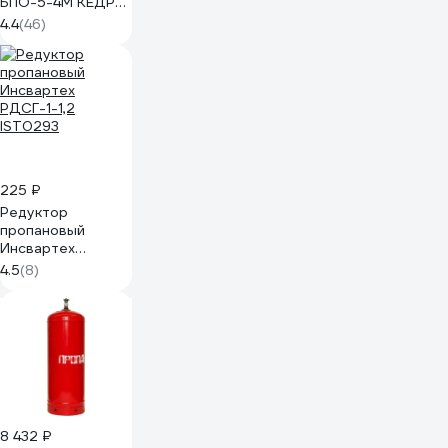
БПО-5-4М КЕДР
1310005
4.4
(46)
225 ₽
Редуктор
пропановый
Инсвартех
РДСГ-1-1,2
4.5
(8)
IST0293
8 432 ₽