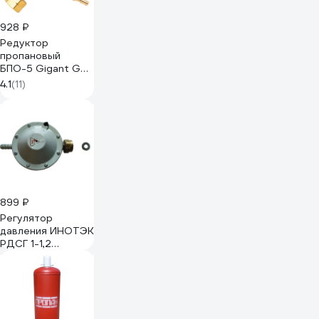
928 ₽
Редуктор
пропановый
БПО-5 Gigant GT-
116GS
4.1
(11)
899 ₽
Регулятор
давления ИНОТЭК
РДСГ 1-1,2
4687207086301