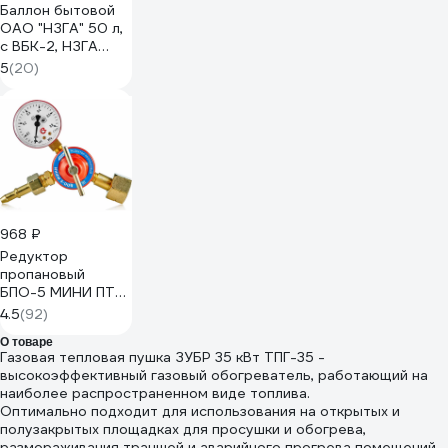
Баллон бытовой
ОАО "НЗГА" 50 л,
с ВБК-2, НЗГА
ГЛИУ.435.00.00-
5
(20)
06
968 ₽
Редуктор
пропановый
БПО-5 МИНИ ПТК
00000028940
4.5
(92)
О товаре
Газовая тепловая пушка ЗУБР 35 кВт ТПГ-35 -
высокоэффективный газовый обогреватель, работающий на
наиболее распространенном виде топлива.
Оптимально подходит для использования на открытых и
полузакрытых площадках для просушки и обогрева,
размораживания траншей и аварийного прогрева помещений,