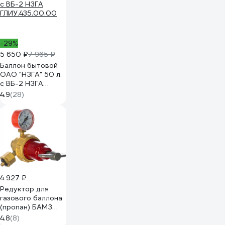
-29%
5 650 ₽
7 965 ₽
Баллон бытовой
ОАО "НЗГА" 50 л.
с ВБ-2 НЗГА
ГЛИУ.435.00.00
4.9
(28)
4 927 ₽
Редуктор для
газового баллона
(пропан) БАМЗ
БПО-5-4
4.8
(8)