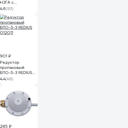
НЗГА с
предохранительным
4.6
(93)
клапаном Спец
СВ-
БАЛЛОН50ВБКН
901 ₽
Редуктор
пропановый
БПО-5-3 REDIUS
012011
4.4
(49)
285 ₽