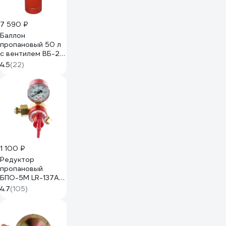
7 590 ₽
Баллон
пропановый 50 л
с вентилем ВБ-2
НЗГА СПЕЦ СВ-
4.5
(22)
БАЛЛОН50Н
1 100 ₽
Редуктор
пропановый
БПО-5М LR-137A
Сварог 94478
4.7
(105)