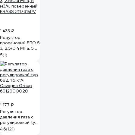
1 433 ₽
Редуктор
пропановый БПО 5
3, 2.5/0.4 МПа, 5
м3/ч, поверенный
5
(1)
KRASS 2117614PV
1 177 ₽
Регулятор
давления газа с
регулировкой typ
692, 1.5 кг/ч
4.6
(121)
Cavagna Group