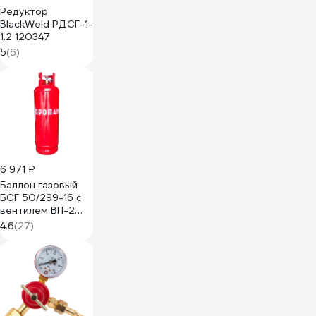
Редуктор
BlackWeld РДСГ-1-
1.2 120347
5
(6)
6 971 ₽
Баллон газовый
БСГ 50/299-16 с
вентилем ВП-2
Балсити
4.6
(27)
00000010588
89376511