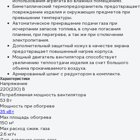
использования агрегата во влажных помещениях.
Биметаллический термопредохранитель предотвращает
повреждение изделия и окружающих предметов при
превышении температуры.
Автоматическое прекращение подачи газа при
исчерпании запасов топлива, в случае погасания
пламени, при перегреве, а так же при отключении
электропитания.
Дополнительный защитный кожух в качестве экрана
предотвращает повышенный нагрев корпуса.
Мощный двигатель вентилятора способствует
увеличению теплоотдачи изделия за счет большого
объема прокачиваемого воздуха.
Армированный шланг с редуктором в комплекте.
Характеристики
Напряжение
220(230) В
Потребляемая мощность вентилятора
53 Вт
Мощность при обогреве
35 кВт
Max площадь обогрева
150 м²
Max расход сжиж. газа
2.6 кг/ч
Доп. давление сжиж. газа