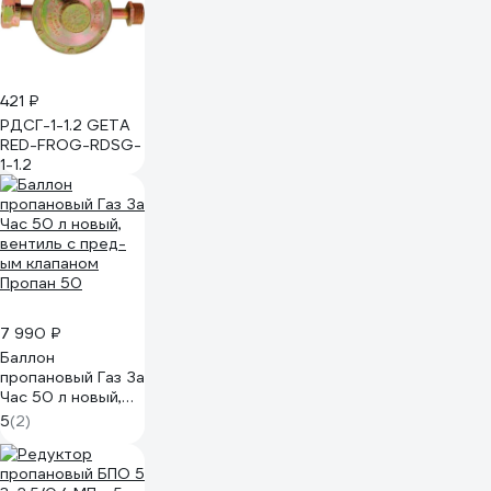
421 ₽
РДСГ-1-1.2 GETA
RED-FROG-RDSG-
1-1.2
7 990 ₽
Баллон
пропановый Газ За
Час 50 л новый,
вентиль с пред-
5
(2)
ым клапаном
Пропан 50