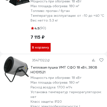
Мощность при обогреве:
18 кВт
Max площадь обогрева:
180 м²
Топливо:
пропан / бутан
Температура эксплуатации:
от -10 до +40 °С
Вес нетто:
5.3 кг
4.5
(90)
7 115 ₽
В корзину
35471322
Тепловая пушка УМТ СФО 18 кВт, 380В
Н0131521
Мощность при обогреве:
18 кВт
Max площадь обогрева:
180 м²
Расход воздуха:
1700 м³/ч
Установка температур терморегулятором:
нет
Класс защиты:
IP20
Класс электробезопасности:
I