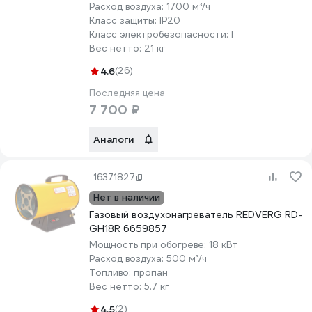
Расход воздуха:
1700 м³/ч
Класс защиты:
IP20
Класс электробезопасности:
I
Вес нетто:
21 кг
4.6
(26)
Последняя цена
7 700 ₽
Аналоги
16371827
Нет в наличии
Газовый воздухонагреватель REDVERG RD-
GH18R 6659857
Мощность при обогреве:
18 кВт
Расход воздуха:
500 м³/ч
Топливо:
пропан
Вес нетто:
5.7 кг
4.5
(2)