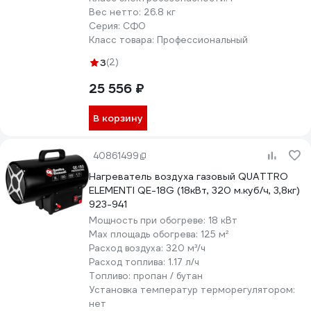
Вес нетто:
26.8 кг
Серия:
СФО
Класс товара:
Профессиональный
3
(2)
25 556 ₽
В корзину
40861499
Нагреватель воздуха газовый QUATTRO
ELEMENTI QE-18G (18кВт, 320 м.куб/ч, 3,8кг)
923-941
Мощность при обогреве:
18 кВт
Max площадь обогрева:
125 м²
Расход воздуха:
320 м³/ч
Расход топлива:
1.17 л/ч
Топливо:
пропан / бутан
Установка температур терморегулятором:
нет