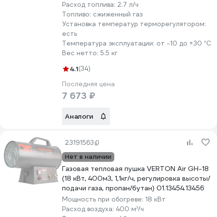
Расход топлива:
2.7 л/ч
Топливо:
сжиженный газ
Установка температур терморегулятором:
есть
Температура эксплуатации:
от -10 до +30 °С
Вес нетто:
5.5 кг
4.1
(34)
Последняя цена
7 673 ₽
Аналоги
23191563
Нет в наличии
Газовая тепловая пушка VERTON Air GH-18
(18 кВт, 400м3, 1,1кг/ч, регулировка высоты/
подачи газа, пропан/бутан) 01.13454.13456
Мощность при обогреве:
18 кВт
Расход воздуха:
400 м³/ч