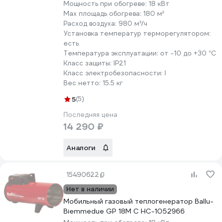
Мощность при обогреве:
18 кВт
Max площадь обогрева:
180 м²
Расход воздуха:
980 м³/ч
Установка температур терморегулятором:
есть
Температура эксплуатации:
от -10 до +30 °С
Класс защиты:
IP21
Класс электробезопасности:
I
Вес нетто:
15.5 кг
5
(5)
Последняя цена
14 290 ₽
Аналоги
15490622
Нет в наличии
Мобильный газовый теплогенератор Ballu-
Biemmedue GP 18M C НС-1052966