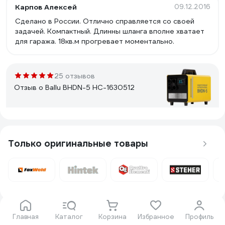
Карпов Алексей
09.12.2016
Сделано в России. Отлично справляется со своей
задачей. Компактный. Длинны шланга вполне хватает
для гаража. 18кв.м прогревает моментально.
25 отзывов
Отзыв о Ballu BHDN-5 НС-1630512
Кирилл П.
30.10.2024
Не прямой нагрев. Можно использовать в помещении.
Только оригинальные товары
Запаха нет.
283 отзыва
Отзыв о Ресанта ТЭП-3000К
Главная
Каталог
Корзина
Избранное
Профиль
Подпишитесь
на рассылку
и будьте в курсе!