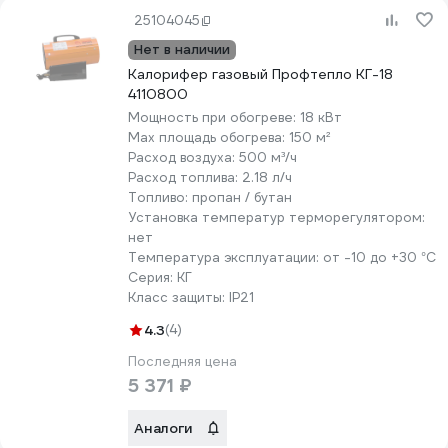
25104045
Нет в наличии
Калорифер газовый Профтепло КГ-18
4110800
Мощность при обогреве:
18 кВт
Max площадь обогрева:
150 м²
Расход воздуха:
500 м³/ч
Расход топлива:
2.18 л/ч
Топливо:
пропан / бутан
Установка температур терморегулятором:
нет
Температура эксплуатации:
от -10 до +30 °С
Серия:
КГ
Класс защиты:
IP21
4.3
(4)
Последняя цена
5 371 ₽
Аналоги