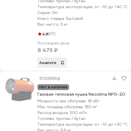
Топливо:
пропан / бутан
Температура эксплуатации:
от -10 до +40 °С
Серия:
GH
Класс товара:
Бытовой
Вес нетто:
5 кг
4.8
(37)
Последняя цена
8 475 ₽
Аналоги
15126958
Нет в наличии
Газовая тепловая пушка Neoclima NPG-20
Мощность при обогреве:
18 кВт
Max площадь обогрева:
180 м²
Расход воздуха:
500 м³/ч
Топливо:
пропан / бутан
Температура эксплуатации:
от -10 до +30 °С
Вес нетто:
6.6 кг