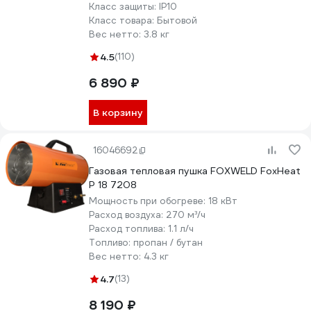
Класс защиты:
IP10
Класс товара:
Бытовой
Вес нетто:
3.8 кг
4.5
(110)
6 890 ₽
В корзину
16046692
Газовая тепловая пушка FOXWELD FoxHeat
P 18 7208
Мощность при обогреве:
18 кВт
Расход воздуха:
270 м³/ч
Расход топлива:
1.1 л/ч
Топливо:
пропан / бутан
Вес нетто:
4.3 кг
4.7
(13)
8 190 ₽