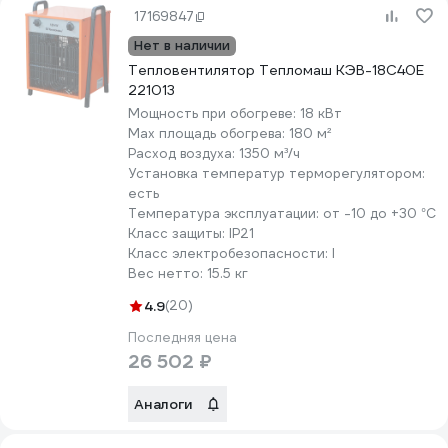
17169847
Нет в наличии
Тепловентилятор Тепломаш КЭВ-18С40E
221013
Мощность при обогреве:
18 кВт
Max площадь обогрева:
180 м²
Расход воздуха:
1350 м³/ч
Установка температур терморегулятором:
есть
Температура эксплуатации:
от -10 до +30 °С
Класс защиты:
IP21
Класс электробезопасности:
I
Вес нетто:
15.5 кг
4.9
(20)
Последняя цена
26 502 ₽
Аналоги