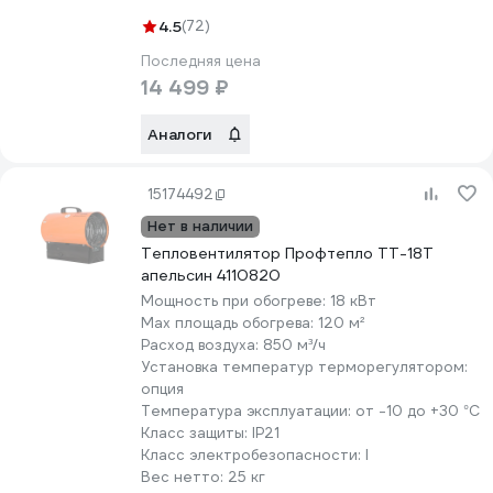
4.5
(72)
Последняя цена
14 499 ₽
Аналоги
15174492
Нет в наличии
Тепловентилятор Профтепло ТТ-18Т
апельсин 4110820
Мощность при обогреве:
18 кВт
Max площадь обогрева:
120 м²
Расход воздуха:
850 м³/ч
Установка температур терморегулятором:
опция
Температура эксплуатации:
от -10 до +30 °С
Класс защиты:
IP21
Класс электробезопасности:
I
Вес нетто:
25 кг