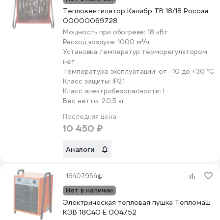
Тепловентилятор Калибр ТВ 18/18 Россия
00000069728
Мощность при обогреве:
18 кВт
Расход воздуха:
1000 м³/ч
Установка температур терморегулятором:
нет
Температура эксплуатации:
от -10 до +30 °С
Класс защиты:
IP21
Класс электробезопасности:
I
Вес нетто:
20.5 кг
Последняя цена
10 450 ₽
Аналоги
16407954
Нет в наличии
Электрическая тепловая пушка Тепломаш
КЭВ 18С40 Е 004752