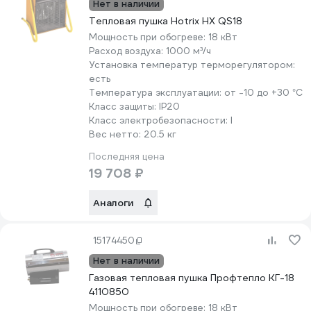
Нет в наличии
Тепловая пушка Hotrix HX QS18
Мощность при обогреве:
18 кВт
Расход воздуха:
1000 м³/ч
Установка температур терморегулятором:
есть
Температура эксплуатации:
от -10 до +30 °С
Класс защиты:
IP20
Класс электробезопасности:
I
Вес нетто:
20.5 кг
Последняя цена
19 708 ₽
Аналоги
15174450
Нет в наличии
Газовая тепловая пушка Профтепло КГ-18
4110850
Мощность при обогреве:
18 кВт