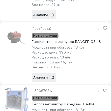
Вес нетто:
27 кг
Аналоги
13694332
Нет в наличии
Газовая тепловая пушка RANGER GS-18
Мощность при обогреве:
18 кВт
Расход воздуха:
390 м³/ч
Расход топлива:
1.3 л/ч
Топливо:
пропан / бутан
Вес нетто:
6.8 кг
Аналоги
13906705
Нет в наличии
Тепловентилятор Лебедянь ТВ-18А
Мощность при обогреве:
18 кВт