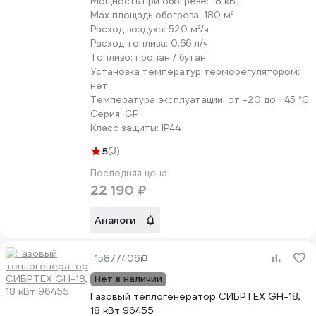
Мощность при обогреве:
18 кВт
Max площадь обогрева:
180 м²
Расход воздуха:
520 м³/ч
Расход топлива:
0.66 л/ч
Топливо:
пропан / бутан
Установка температур терморегулятором:
нет
Температура эксплуатации:
от -20 до +45 °С
Серия:
GP
Класс защиты:
IP44
5
(3)
Последняя цена
22 190 ₽
Аналоги
15877406
Нет в наличии
Газовый теплогенератор СИБРТЕХ GH-18,
18 кВт 96455