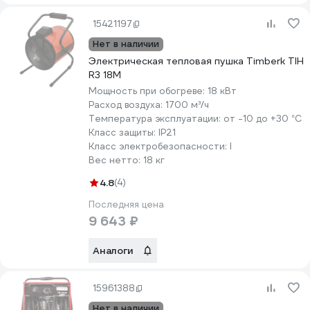
15421197
Нет в наличии
Электрическая тепловая пушка Timberk TIH
R3 18M
Мощность при обогреве:
18 кВт
Расход воздуха:
1700 м³/ч
Температура эксплуатации:
от -10 до +30 °С
Класс защиты:
IP21
Класс электробезопасности:
I
Вес нетто:
18 кг
4.8
(4)
Последняя цена
9 643 ₽
Аналоги
15961388
Нет в наличии