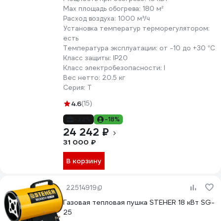
Max площадь обогрева:
180 м²
Расход воздуха:
1000 м³/ч
Установка температур терморегулятором:
есть
Температура эксплуатации:
от -10 до +30 °С
Класс защиты:
IP20
Класс электробезопасности:
I
Вес нетто:
20.5 кг
Серия:
T
4.6
(15)
-22%
-18%
24 242 ₽
31 000 ₽
В корзину
22514919
Газовая тепловая пушка STEHER 18 кВт SG-
25