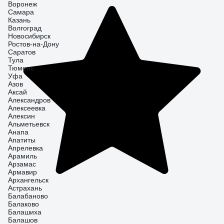
Воронеж
Самара
Казань
Волгоград
Новосибирск
Ростов-на-Дону
Саратов
Тула
Тюмень
Уфа
Азов
Аксай
Александров
Алексеевка
Алексин
Альметьевск
Анапа
Апатиты
Апрелевка
Арамиль
Арзамас
Армавир
Архангельск
Астрахань
Балабаново
Балаково
Балашиха
Балашов