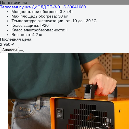
Нет в наличии
Тепловая пушка ДИОЛД ТП-3-01 Э 30041080
Мощность при обогреве:
3.3 кВт
Max площадь обогрева:
30 м²
Температура эксплуатации:
от -10 до +30 °С
Класс защиты:
IP20
Класс электробезопасности:
I
Вес нетто:
4.2 кг
Последняя цена
2 950 ₽
Аналоги