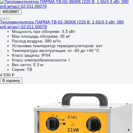
40539887
Тепловентилятор ПАРМА ТВ-02-3600К (220 В, 1,65/3,3 кВт, 380
куб.м/час) 02.011.00079
Мощность при обогреве:
3.3 кВт
Max площадь обогрева:
35 м²
Расход воздуха:
380 м³/ч
Установка температур терморегулятором:
нет
Температура эксплуатации:
от -40 до +40 °С
Класс защиты:
IPX4
Класс электробезопасности:
I
Вес нетто:
5.3 кг
Серия:
ТВ
4 830 ₽
В корзину