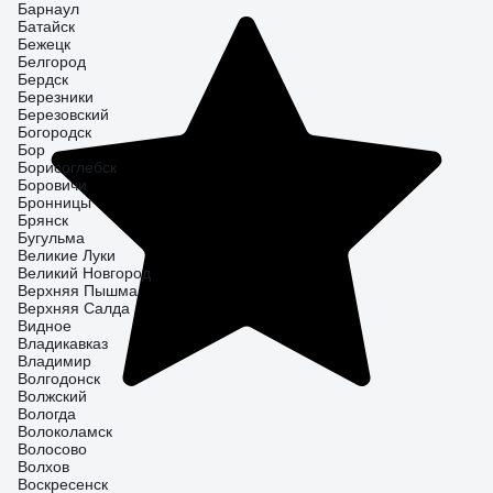
Барнаул
Батайск
Бежецк
Белгород
Бердск
Березники
Березовский
Богородск
Бор
Борисоглебск
Боровичи
Бронницы
Брянск
Бугульма
Великие Луки
Великий Новгород
Верхняя Пышма
Верхняя Салда
Видное
Владикавказ
Владимир
Волгодонск
Волжский
Вологда
Волоколамск
Волосово
Волхов
Воскресенск