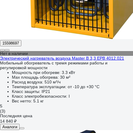
15598697
Нет в наличии
Электрический нагреватель воздуха Master B 3,3 EPB 4012.021
Мобильный обогреватель с тремя режимами работы и
регулировкой мощности
Мощность при обогреве:
3.3 кВт
Max площадь обогрева:
30 м²
Расход воздуха:
510 м³/ч
Температура эксплуатации:
от -10 до +30 °С
Класс защиты:
IP21
Класс электробезопасности:
I
Вес нетто:
5.1 кг
5
(3)
Последняя цена
14 840 ₽
Аналоги