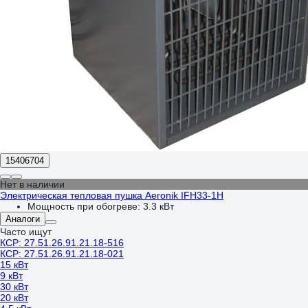
15406704
Нет в наличии
Электрическая тепловая пушка Aeronik IFH33-1H
Мощность при обогреве:
3.3 кВт
Аналоги
Часто ищут
КСР: 27.51.26.91.21.18-516
КСР: 27.51.26.91.21.18-021
15 кВт
9 кВт
30 кВт
20 кВт