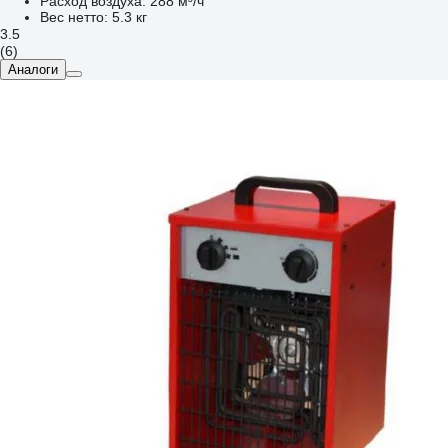
Расход воздуха:
288 м³/ч
Вес нетто:
5.3 кг
3.5
(6)
Аналоги