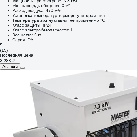
Мощность при обогреве:
3.3 кВт
Max площадь обогрева:
0 м²
Расход воздуха:
470 м³/ч
Установка температур терморегулятором:
нет
Температура эксплуатации:
не применимо °С
Класс защиты:
IP24
Класс электробезопасности:
I
Вес нетто:
6 кг
Серия:
DA
5
(19)
Последняя цена
3 283 ₽
Аналоги