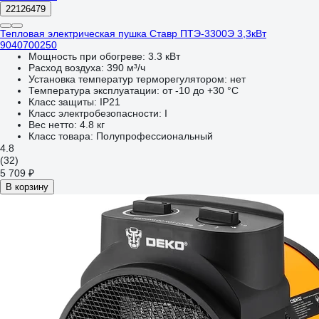
22126479
Тепловая электрическая пушка Ставр ПТЭ-3300Э 3,3кВт
9040700250
Мощность при обогреве:
3.3 кВт
Расход воздуха:
390 м³/ч
Установка температур терморегулятором:
нет
Температура эксплуатации:
от -10 до +30 °С
Класс защиты:
IP21
Класс электробезопасности:
I
Вес нетто:
4.8 кг
Класс товара:
Полупрофессиональный
4.8
(32)
5 709 ₽
В корзину