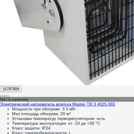
16787809
Нет в наличии
Электрический нагреватель воздуха Master TR 3 4025.065
Мощность при обогреве:
3.3 кВт
Max площадь обогрева:
20 м²
Установка температур терморегулятором:
есть
Температура эксплуатации:
от -10 до +30 °С
Класс защиты:
IP24
Класс электробезопасности:
I