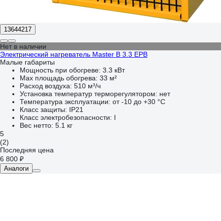
13644217
Нет в наличии
Электрический нагреватель Master B 3.3 EPB
Малые габариты
Мощность при обогреве:
3.3 кВт
Max площадь обогрева:
33 м²
Расход воздуха:
510 м³/ч
Установка температур терморегулятором:
нет
Температура эксплуатации:
от -10 до +30 °С
Класс защиты:
IP21
Класс электробезопасности:
I
Вес нетто:
5.1 кг
5
(2)
Последняя цена
6 800 ₽
Аналоги