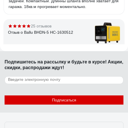
задачей. Компактный. Длинны шланга вполне хватает для
гаража. 18кв.м прогревает моментально.
25 отзывов
Отзыв о Ballu BHDN-5 НС-1630512
Кирилл П.
30.10.2024
Подпишитесь
на рассылку
и будьте в курсе! Акции,
Не прямой нагрев. Можно использовать в помещении.
скидки, распродажи ждут!
Запаха нет.
283 отзыва
Отзыв о Ресанта ТЭП-3000К
Подписаться
Зуйков Игорь Олегович
14.09.2016
Греет отлично. Работает 3й год и в гараже и на даче.