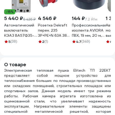
-15%
5 440 ₽
4 546 ₽
144 ₽
1 3
6 436 ₽
7.2 ₽/м
Автоматический
Розетка Dekraft
Профессиональная
Авто
выключатель
перен. 235
изолента AVIORA
моду
КЭАЗ ВА57Ф35-
3Р+РЕ+N 63А 380В
ПВХ, 19 мм, 20 м,
выкл
340010-
IP67 РП-103
черная 305-030
4п C
5
(38)
2
(1)
4.7
(349)
4.
160А-1600-
26146DEK
4.5к
400AC-УХЛ3-
MVA
109307
О товаре
Электрическая тепловая пушка Elitech ТП 22ЕКТ
представляет собой мощное устройство для
теплоснабжения больших по площади производственных
или складских помещений, строительных площадок или
спортивных залов. Данная модель имеет три режима
работы. Рабочая камера агрегата изготовлена из
оцинкованной стали, что увеличивает надежность
эксплуатации. Нагревательные элементы защищены
специальной металлической решеткой, которая