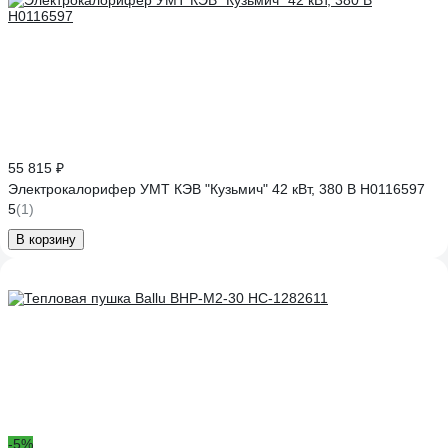
55 815 ₽
Электрокалорифер УМТ КЭВ "Кузьмич" 42 кВт, 380 В Н0116597
5
(1)
В корзину
-5%