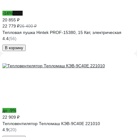
-14%
-21%
20 855 ₽
22 779 ₽
26 400 ₽
Тепловая пушка Hintek PROF-15380, 15 Квт, электрическая
4.4
(56)
В корзину
до -9%
22 909 ₽
Тепловентилятор Тепломаш КЭВ-9С40Е 221010
4.9
(20)