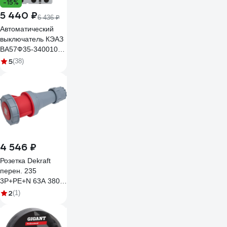
-15%
5 440 ₽
6 436 ₽
Автоматический
выключатель КЭАЗ
ВА57Ф35-340010-
160А-1600-400AC-
5
(38)
УХЛ3- 109307
4 546 ₽
Розетка Dekraft
перен. 235
3Р+РЕ+N 63А 380В
IP67 РП-103
2
(1)
26146DEK