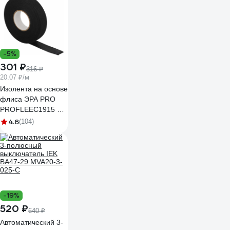
IP44 SE225-032Q
-5%
301 ₽
316 ₽
20.07 ₽/м
Изолента на основе
флиса ЭРА PRO
PROFLEEC1915 19
мм, 15 м, 0,3 мм,
4.6
(104)
черная Б0057181
-19%
520 ₽
640 ₽
Автоматический 3-