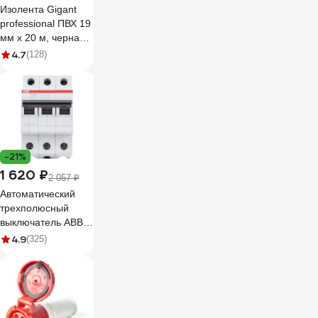
Изолента Gigant
professional ПВХ 19
мм х 20 м, черная
GT-0-3
4.7
(128)
-21%
1 620 ₽
2 057 ₽
Автоматический
трехполюсный
выключатель ABB c
25а 6ка sh203
4.9
(325)
2CDS213001R0254