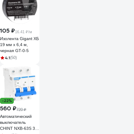
105 ₽
16.41 ₽/м
Изолента Gigant ХБ
19 мм х 6,4 м,
черная GT-0-5
4.1
(50)
-22%
560 ₽
720 ₽
Автоматический
выключатель
CHINT NXB-63S 3P