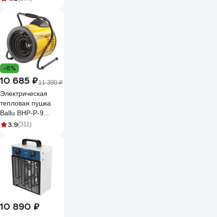
QE-6000 ETN
-6%
10 685 ₽
11 390 ₽
Электрическая
тепловая пушка
Ballu BHP-P-9
НС-1035082
3.9
(311)
10 890 ₽