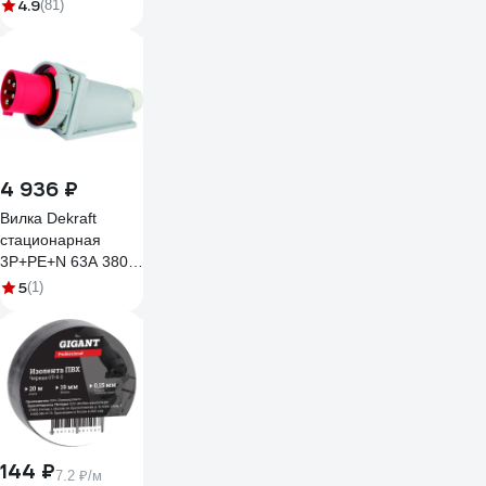
25А 4.5kA
4.9
(81)
характеристика C R
296829
4 936 ₽
Вилка Dekraft
стационарная
3Р+РЕ+N 63А 380В
IP67 ВС-103
5
(1)
26173DEK
144 ₽
7.2 ₽/м