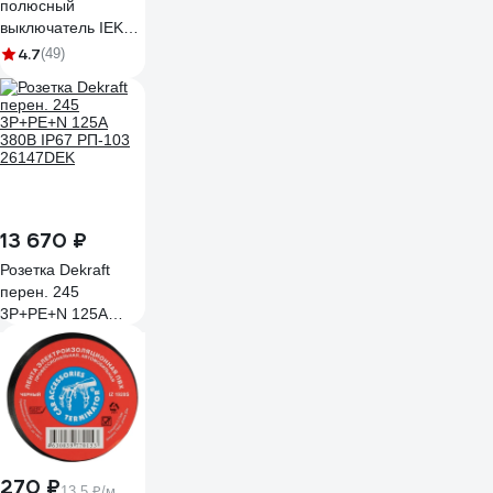
полюсный
выключатель IEK
ВА47-29 MVA20-3-
4.7
(49)
025-C
13 670 ₽
Розетка Dekraft
перен. 245
3Р+РЕ+N 125А
380В IP67 РП-103
26147DEK
270 ₽
13.5 ₽/м