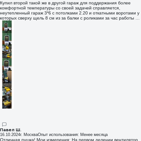
Купил второй такой же в другой гараж для поддержания более
комфортной температуры со своей задачей справляется,
неутепленный гараж 3*6 с потолками 2.20 и откатными воротами у
которых сверху щель 8 см из за балки с роликами за час работы на
полную мощность поднимает температуру с минус 5 до плюс 10
далее температура не растет из за больших теплопотерь. Многие
пишут что от него тепла нет типо фигня и не греет, я скажу так он
греет просто за счет большего потока воздуха она ниже. При
нормальном напряжении в сети до номинала чуть чуть не
дотягивает(на фото). До него был его собрат только
металлокерамический BKX5 у которого за 2 года эксплуатации
упала мощность ( в сети есть видео про металлокерамические
обогреватели) на новом потребляемая была 3.2 квт и упала
постепенно до 2.4 вследствие чего греть стал вразы хуже поэтому
и купил эту проверенную лично 3 годами. И кстати тэны греються
до красна в темноте видно, но камера телефона все не передает,
по центру больше а по краям чуть чуть покрасневшие. И еще у
металлокерамического дельта температуры выше и от него
чувствуется больше тепла, но и поток воздуха у него меньше на 50
кубов и в отличии от металло керамического обороты вентилятора
не проседают при переключении на полную мощность. Вобщем
как то так
Павел Ш.
16.10.2024
г. Москва
Опыт использования: Менее месяца
Отличная пушка! Мои измерения: На первом делении вентилятор