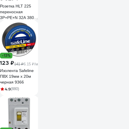
Розетка HLT 225
переносная
3Р+РЕ+N 32А 380В
IP44 (10шт./уп.)
083-03-26
-13%
123 ₽
141 ₽
6.15 ₽/м
Изолента Safeline
ПВХ 19мм х 20м
черная 9366
4.9
(880)