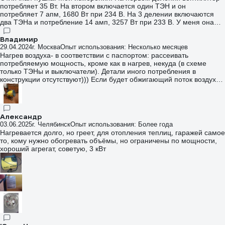
потребляет 35 Вт. На втором включается один ТЭН и он
потребляет 7 апм, 1680 Вт при 234 В. На 3 делении включаются
два ТЭНа и потребление 14 амп, 3257 Вт при 233 В. У меня она
греет воздух на 2-ом делении с 23 до 58 градусов, на 3-ем
делении с 23 до 74 град. Сопротивление одного ТЭНа примерно
Владимир
33,5 Ом. Ток 14 Амп является почти пределом для розетки (16
29.04.2024
г. Москва
Опыт использования: Несколько месяцев
Амп) и на большую мощность пушку в розетку уже просто не
Нагрев воздуха- в соответствии с паспортом: рассеивать
должны выпускать.
потребляемую мощность, кроме как в нагрев, некуда (в схеме
только ТЭНы и выключатели). Детали иного потребления в
конструкции отсутствуют))) Если будет обжигающий поток воздуха-
значит вентилятор слабоват, не успевает охлаждать нагреватель,
что черевато перегревом ТЭНа и его досрочной поломкой.
Раскаленный докрасна ТЭН- признак его плохого охлаждения, а не
хорошего обогревателя.
Александр
03.06.2025
г. Челябинск
Опыт использования: Более года
Нагревается долго, но греет, для отопления теплиц, гаражей самое
то, кому нужно обогревать объëмы, но ограничены по мощности,
хороший агрегат, советую, 3 кВт