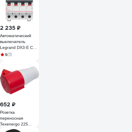
2 235 ₽
Автоматический
выключатель
Legrand DX3-E C25
4П 6000/6kA
5
(3)
407307
652 ₽
Розетка
переносная
Texenergo 225
3Р+PE+N 32А 380B