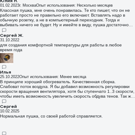
Юлия Н.
01.02.2023
г. Москва
Опыт использования: Несколько месяцев
Классная пушка, мне очень понравилась. Те кто пишет, что он не
работает просто не правильно его включают. Вставлять надо в
обычную розетку, а не в компьютерный переходник. Тогда и
выбивать ничего не будет. Ну и имейте в виду, пушка достаточно
мощная, сопоставьте с возможностью вашей электрики. Я
покупала чтобы отогреть обледенелые балконы и утеплить их, не
Сергей Ж.
хотелось останавливать ремонт из за балкона. Со своей задачей
31.10.2022
пушка справилась за 48 часов. Периодически перегревался шнур,
для создания комфортной температуры для работы в любое
приходилось делать перерывы. Электричества конечно тоже
время года
накрутило много. За двое суток 2 пушки почти 2 тысячи рублей.
Илья
25.10.2022
Опыт использования: Менее месяца
В принципе хороший обогреватель. Качественная сборка.
Слабоват поток воздуха. Я бы добавил возможность регулировки
скорости вращения вентилятора, хотя бы ступенчато 1..3 скорости,
чтобы иметь возможность увеличить скорость обдува тенов. Так же
дубовый пластиковый провод это минус. Но все остальное вполне
хорошо. Сам корпус не нагревается сильно, ручка для переноски
Сергей
удобная, регуляторов тоже.
10.02.2025
Нормальная пушка, со своей работой справляется.