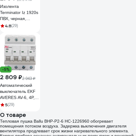
Изолента
Terminator Iz 1920s
ПВХ, черная,
автомобильная,
4.8
(29)
0.13 мм, 19 мм, 20
м 2000251
-5%
2 809 ₽
2 943 ₽
Автоматический
выключатель EKF
AVERES AV-6, 4P,
25A, C, 6kA mcb6-4-
5
(29)
25C-av
О товаре
Тепловая пушка Ballu BHP-P2-6 НС-1226960 обогревает
помещения потоком воздуха. Задержка выключения двигателя
вентилятора продлевает срок жизни нагревательного элемента.
Корпус прибора оснащен антивандальным покрытием и решеткой,