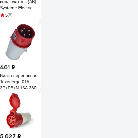
выключатель (АВ)
Systeme Electric
City9 Set C, 25 А, 4
5
(8)
Р, 6 kА, 400 В
C9F36425
461 ₽
Вилка переносная
Texenergo 015
3Р+PE+N 16А 380В
IP44 SE015-016Q
5 627 ₽