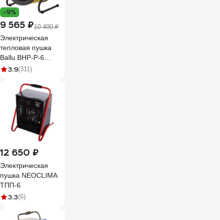
-9%
9 565 ₽
10 490 ₽
Электрическая
тепловая пушка
Ballu BHP-P-6
НС-1035077
3.9
(311)
12 650 ₽
Электрическая
пушка NEOCLIMA
ТПП-6
3.3
(6)