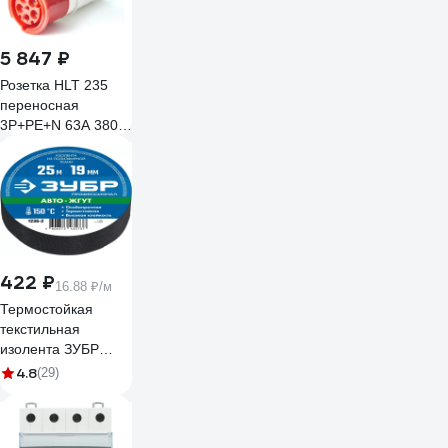
5 847 ₽
Розетка HLT 235
переносная
3Р+РЕ+N 63А 380В
IP54 (2шт./уп.) 083-
03-29
422 ₽
16.88 ₽/м
Термостойкая
текстильная
изолента ЗУБР
Авто-Жгут 19 мм х
4.8
(29)
25 м 1236-2