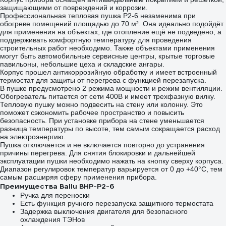
защищающими от повреждений и коррозии.
Профессиональная тепловая пушка P2-6 незаменима при
обогреве помещений площадью до 70 м². Она идеально подойдёт
для применения на объектах, где отопление ещё не подведено, а
поддерживать комфортную температуру для проведения
строительных работ необходимо. Также объектами применения
могут быть автомобильные сервисные центры, крытые торговые
павильоны, небольшие цеха и складские ангары.
Корпус прошел антикоррозийную обработку и имеет встроенный
термостат для защиты от перегрева с функцией перезапуска.
В пушке предусмотрено 2 режима мощности и режим вентиляции.
Обогреватель питается от сети 400В и имеет трехфазную вилку.
Тепловую пушку можно подвесить на стену или колонну. Это
поможет сэкономить рабочее пространство и повысить
безопасность. При установке прибора на стене уменьшается
разница температуры по высоте, тем самым сокращается расход
на электроэнергию.
Пушка отключается и не включается повторно до устранения
причины перегрева. Для снятия блокировки и дальнейшей
эксплуатации пушки необходимо нажать на кнопку сверху корпуса.
Диапазон регулировок температур варьируется от 0 до +40°C, тем
самым расширяя сферу применения прибора.
Преимущества Ballu BHP-P2-6
Ручка для переноски
Есть функция ручного перезапуска защитного термостата
Задержка выключения двигателя для безопасного
охлаждения ТЭНов