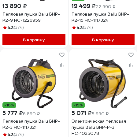
13 890 ₽
19 499 ₽
22 990 ₽
Тепловая пушка Ballu BHP-
Тепловая пушка Ballu BHP-
P2-9 НС-1226959
P2-15 НС-1117324
4.3
(374)
4.3
(374)
В корзину
В корзину
-16%
-15%
5 777 ₽
5 071 ₽
6 890 ₽
5 990 ₽
Тепловая пушка Ballu BHP-
Электрическая тепловая
P2-3 НС-1117321
пушка Ballu BHP-P-3
НС-1035078
4.3
(374)