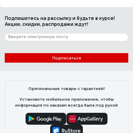
alex-kuzakov
28.12.2009
Подпишитесь
на рассылку
и будьте в курсе!
Компактная, мощная пушка. Покупал для гаража 20 м2.
Акции, скидки, распродажи ждут!
За час температура поднялась на 10 градусов.
Разогревается моментально!
149 отзывов
Подписаться
Отзыв о QUATTRO ELEMENTI QE-3000
ETN 649-257
Евгений
12.11.2016
Оригинальные товары с гарантией!
Цена- качество. Приятный внешний вид. Качество
сборки.
Установите мобильное приложение, чтобы
информация по заказам всегда была под рукой