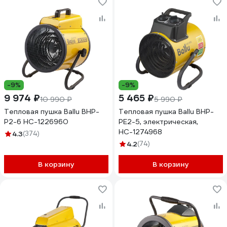
-9%
-9%
9 974 ₽
5 465 ₽
10 990 ₽
5 990 ₽
Тепловая пушка Ballu BHP-
Тепловая пушка Ballu BHP-
P2-6 НС-1226960
PE2-5, электрическая,
НС-1274968
4.3
(374)
4.2
(74)
В корзину
В корзину