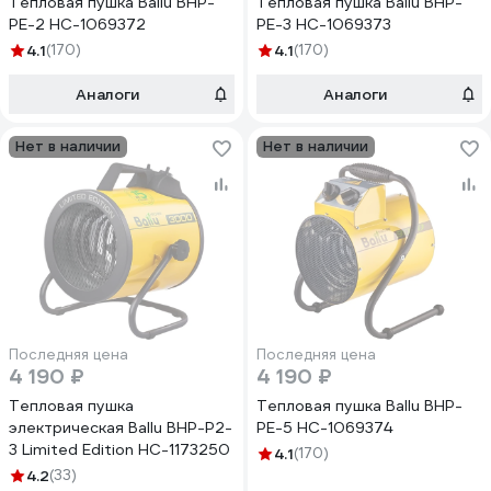
Тепловая пушка Ballu BHP-
Тепловая пушка Ballu BHP-
PE-2 НС-1069372
PE-3 НС-1069373
4.1
(170)
4.1
(170)
Аналоги
Аналоги
Нет в наличии
Нет в наличии
Последняя цена
Последняя цена
4 190 ₽
4 190 ₽
Тепловая пушка
Тепловая пушка Ballu BHP-
электрическая Ballu BHP-P2-
PE-5 НС-1069374
3 Limited Edition НС-1173250
4.1
(170)
4.2
(33)