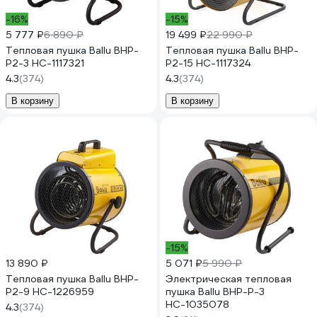
-16%
-15%
5 777 ₽
6 890 ₽
19 499 ₽
22 990 ₽
Тепловая пушка Ballu BHP-
Тепловая пушка Ballu BHP-
P2-3 НС-1117321
P2-15 НС-1117324
4.3
(374)
4.3
(374)
В корзину
В корзину
-15%
13 890 ₽
5 071 ₽
5 990 ₽
Тепловая пушка Ballu BHP-
Электрическая тепловая
P2-9 НС-1226959
пушка Ballu BHP-P-3
НС-1035078
4.3
(374)