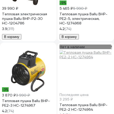
-9%
39 990 ₽
5 465 ₽
5 990 ₽
Тепловая электрическая
Тепловая пушка Ballu BHP-
пушка Ballu BHP-P2-30
PE2-5, электрическая,
НС-1204786
НС-1274968
3.9
(311)
4.2
(74)
В корзину
В корзину
Нет в наличии
-3%
Последняя цена
3 870 ₽
3 990 ₽
3 295 ₽
Тепловая пушка Ballu BHP-
Тепловая пушка Ballu BHP-
PE2-3 НС-1274967
PE2-2 НС-1274964
4.2
(74)