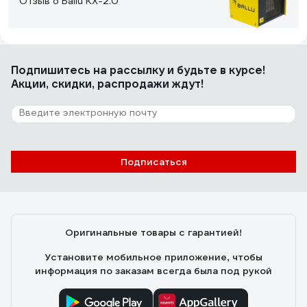
Отзыв о Ballu KX-2.0
alex-kuzakov
28.12.2009
Подпишитесь
на рассылку
и будьте в курсе!
Компактная, мощная пушка. Покупал для гаража 20 м2.
Акции, скидки, распродажи ждут!
За час температура поднялась на 10 градусов.
Разогревается моментально!
149 отзывов
Подписаться
Отзыв о QUATTRO ELEMENTI QE-3000
ETN 649-257
Евгений
12.11.2016
Оригинальные товары с гарантией!
Цена- качество. Приятный внешний вид. Качество
сборки.
Установите мобильное приложение, чтобы
информация по заказам всегда была под рукой