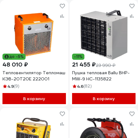
до -5%
-11%
48 010 ₽
21 455 ₽
23 990 ₽
Тепловентилятор Тепломаш
Пушка тепловая Ballu BHP-
КЭВ-20Т20Е 222001
MW-9 НС-1135822
4.9
(9)
4.6
(82)
В корзину
В корзину