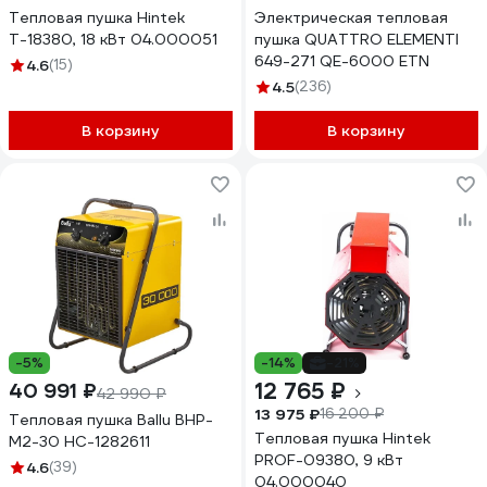
Тепловая пушка Hintek
Электрическая тепловая
Т-18380, 18 кВт 04.000051
пушка QUATTRO ELEMENTI
649-271 QE-6000 ETN
4.6
(15)
4.5
(236)
В корзину
В корзину
-5%
-14%
-21%
12 765 ₽
40 991 ₽
42 990 ₽
13 975 ₽
16 200 ₽
Тепловая пушка Ballu BHP-
Тепловая пушка Hintek
M2-30 НС-1282611
PROF-09380, 9 кВт
4.6
(39)
04.000040