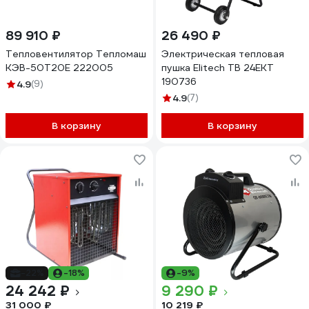
89 910 ₽
26 490 ₽
Тепловентилятор Тепломаш
Электрическая тепловая
КЭВ-50Т20Е 222005
пушка Elitech ТВ 24ЕКТ
190736
4.9
(9)
4.9
(7)
В корзину
В корзину
-22%
-18%
-9%
24 242 ₽
9 290 ₽
31 000 ₽
10 219 ₽