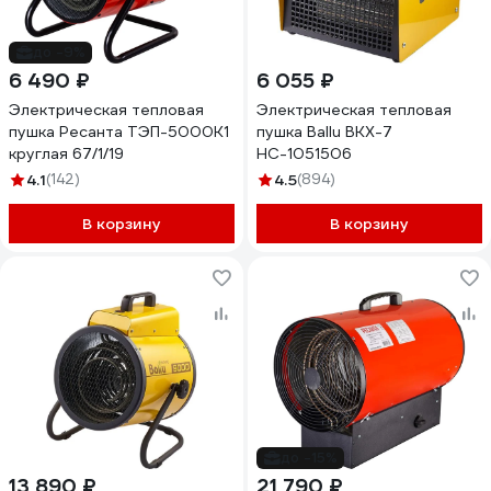
до -9%
6 490 ₽
6 055 ₽
Электрическая тепловая
Электрическая тепловая
пушка Ресанта ТЭП-5000К1
пушка Ballu BKX-7
круглая 67/1/19
НС-1051506
4.1
(142)
4.5
(894)
В корзину
В корзину
до -15%
13 890 ₽
21 790 ₽