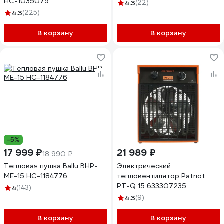
НС-1035079
4.3
(22)
4.3
(225)
В корзину
В корзину
-5%
17 999 ₽
21 989 ₽
18 990 ₽
Тепловая пушка Ballu BHP-
Электрический
ME-15 НС-1184776
тепловентилятор Patriot
PT-Q 15 633307235
4
(143)
4.3
(9)
В корзину
В корзину