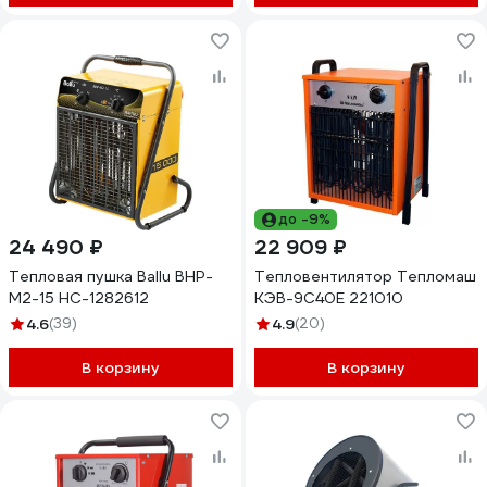
до -9%
24 490 ₽
22 909 ₽
Тепловая пушка Ballu BHP-
Тепловентилятор Тепломаш
M2-15 НС-1282612
КЭВ-9С40Е 221010
4.6
(39)
4.9
(20)
В корзину
В корзину