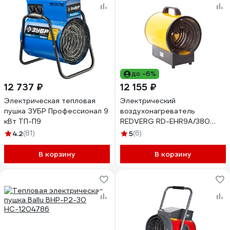
до -6%
12 737 ₽
12 155 ₽
Электрическая тепловая
Электрический
пушка ЗУБР Профессионал 9
воздухонагреватель
кВт ТП-П9
REDVERG RD-EHR9A/380
6667352
4.2
(81)
5
(6)
В корзину
В корзину