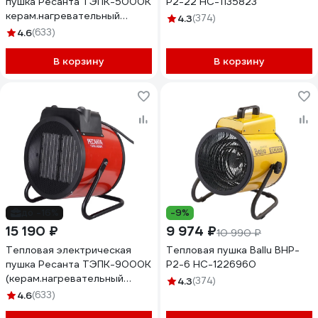
пушка Ресанта ТЭПК-5000K
P2-22 НС-1135823
керам.нагревательный
4.3
(374)
элемент, круглая 67/1/25
4.6
(633)
В корзину
В корзину
до -16%
-9%
15 190 ₽
9 974 ₽
10 990 ₽
Тепловая электрическая
Тепловая пушка Ballu BHP-
пушка Ресанта ТЭПК-9000K
P2-6 НС-1226960
(керам.нагревательный
4.3
(374)
элемент, круглая) 67/1/33
4.6
(633)