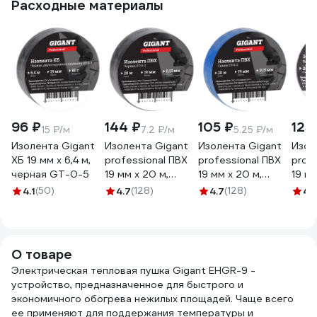
Расходные материалы
96 ₽
144 ₽
105 ₽
125
15 ₽/м
7.2 ₽/м
5.25 ₽/м
Изолента Gigant
Изолента Gigant
Изолента Gigant
Изол
ХБ 19 мм х 6,4 м,
professional ПВХ
professional ПВХ
prof
черная GT-0-5
19 мм х 20 м,
19 мм х 20 м,
19 мм
черная GT-0-3
синяя GT-0-2
бела
4.1
(50)
4.7
(128)
4.7
(128)
4.
О товаре
Электрическая тепловая пушка Gigant EHGR-9 -
устройство, предназначенное для быстрого и
экономичного обогрева нежилых площадей. Чаще всего
ее применяют для поддержания температуры и