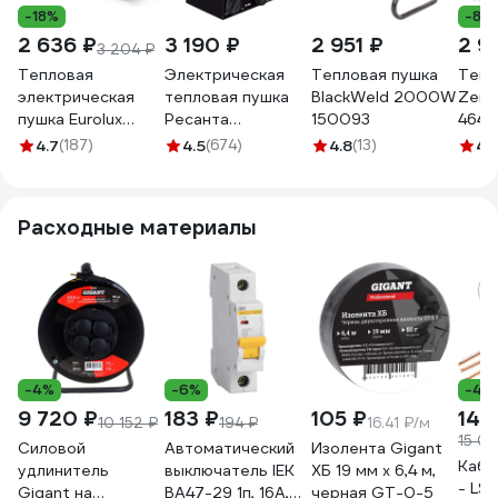
-18%
-8%
2 636 ₽
3 190 ₽
2 951 ₽
2 9
3 204 ₽
Тепловая
Электрическая
Тепловая пушка
Тепл
электрическая
тепловая пушка
BlackWeld 2000W
Zert
пушка Eurolux
Ресанта
150093
4640
ТЭПК-EU-3000K
ТЭП-2000К
4.7
(187)
4.5
(674)
4.8
(13)
4
(
керамический
67/1/7
нагревательный
элемент, круглая
Расходные материалы
67/1/37
-4%
-6%
-4%
9 720 ₽
183 ₽
105 ₽
14 
10 152 ₽
194 ₽
16.41 ₽/м
15 05
Силовой
Автоматический
Изолента Gigant
Кабе
удлинитель
выключатель IEK
ХБ 19 мм х 6,4 м,
- LS
Gigant на
ВА47-29 1п, 16А,
черная GT-0-5