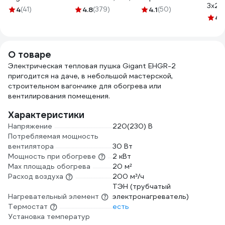
3x2.
металлической
"С", 4.5кА MVA20-
4
(41)
4.8
(379)
4.1
(50)
ГОС
катушке КГ 3x2,5
1-016-C
4.
115
50 м 80080
О товаре
Электрическая тепловая пушка Gigant EHGR-2
пригодится на даче, в небольшой мастерской,
строительном вагончике для обогрева или
вентилирования помещения.
Характеристики
Напряжение
220(230) В
Потребляемая мощность
вентилятора
30 Вт
Мощность при обогреве
2 кВт
Max площадь обогрева
20 м²
Расход воздуха
200 м³/ч
ТЭН (трубчатый
Нагревательный элемент
электронагреватель)
Термостат
есть
Установка температур