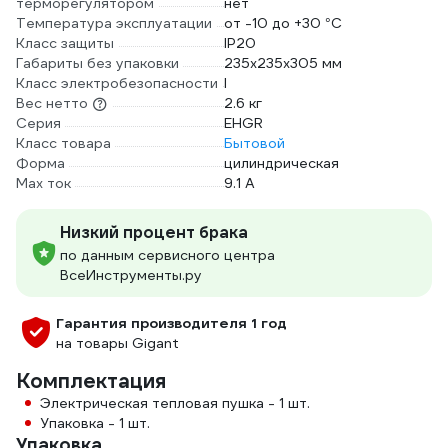
терморегулятором
нет
Температура эксплуатации
от -10 до +30 °С
Класс защиты
IP20
Габариты без упаковки
235х235х305 мм
Класс электробезопасности
I
Вес нетто
2.6 кг
Серия
EHGR
Класс товара
Бытовой
Форма
цилиндрическая
Max ток
9.1 А
Низкий процент брака
по данным сервисного центра
ВсеИнструменты.ру
Гарантия производителя 1 год
на товары Gigant
Комплектация
Электрическая тепловая пушка - 1 шт.
Упаковка - 1 шт.
Упаковка