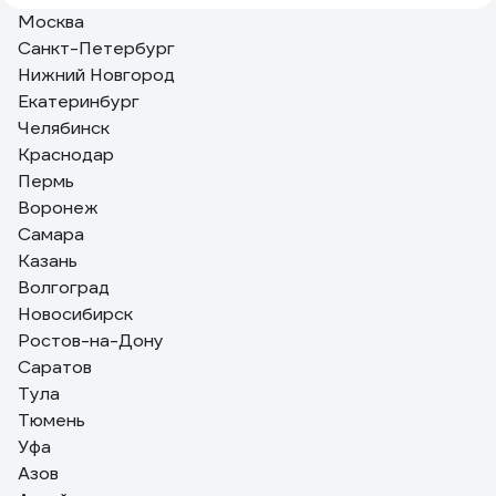
Москва
30.10.2024
Кирилл П.
Санкт-Петербург
Не прямой нагрев. Можно использовать в помещении.
Нижний Новгород
Запаха нет.
Екатеринбург
Челябинск
283 отзыва
Краснодар
Отзыв о Ресанта ТЭП-3000К
Пермь
Воронеж
Самара
Казань
14.09.2016
Зуйков Игорь Олегович
Волгоград
Греет отлично. Работает 3й год и в гараже и на даче.
Новосибирск
Заказал еще 2 другу в строящийся дом на первую
зиму.
Ростов-на-Дону
Саратов
Тула
Тюмень
Уфа
Азов