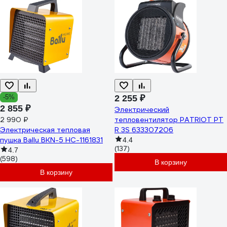
-5%
2 255 ₽
2 855 ₽
Электрический
2 990 ₽
тепловентилятор PATRIOT PT
Электрическая тепловая
R 3S 633307206
пушка Ballu BKN-5 НС-1161831
4.4
(137)
4.7
(598)
В корзину
В корзину