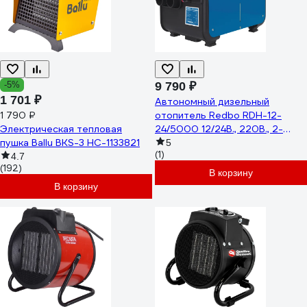
-5%
9 790 ₽
1 701 ₽
Автономный дизельный
1 790 ₽
отопитель Redbo RDH-12-
Электрическая тепловая
24/5000 12/24В., 220В., 2-
пушка Ballu BKS-3 НС-1133821
8кВт., 5л., дисплей, пульт
5
(1)
29748
4.7
(192)
В корзину
В корзину