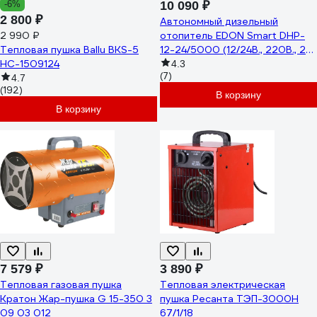
-6%
10 090 ₽
2 800 ₽
Автономный дизельный
2 990 ₽
отопитель EDON Smart DHP-
Тепловая пушка Ballu BKS-5
12-24/5000 (12/24В., 220В., 2-
НС-1509124
8кВт., 5л., дисплей) 29752
4.3
(7)
4.7
(192)
В корзину
В корзину
7 579 ₽
3 890 ₽
Тепловая газовая пушка
Тепловая электрическая
Кратон Жар-пушка G 15-350 3
пушка Ресанта ТЭП-3000Н
09 03 012
67/1/18