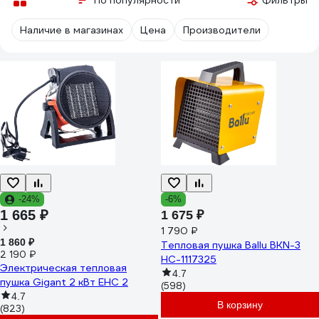
По популярности
Фильтры
Наличие в магазинах
Цена
Производители
-24%
-6%
1 665 ₽
1 675 ₽
1 790 ₽
1 860 ₽
Тепловая пушка Ballu BKN-3
2 190 ₽
НС-1117325
Электрическая тепловая
4.7
пушка Gigant 2 кВт EHC 2
(598)
4.7
В корзину
(823)