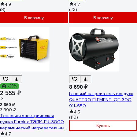
4.9
4.7
(8)
(23)
В корзину
В корзину
-25%
8 690 ₽
2 555 ₽
Газовый нагреватель воздуха
QUATTRO ELEMENTI QE-30G
2 660 ₽
911-550
3 390 ₽
4.5
Тепловая электрическая
(110)
пушка Eurolux ТЭПК-EU-3000
Купить
керамический нагревательный
элемент, квадратная 67/1/36
4.7