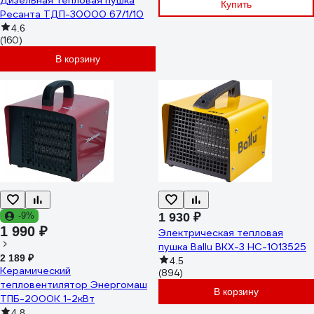
Дизельная тепловая пушка
Купить
Ресанта ТДП-30000 67/1/10
4.6
(160)
В корзину
-9%
1 930 ₽
1 990 ₽
Электрическая тепловая
пушка Ballu BKX-3 НС-1013525
2 189 ₽
4.5
Керамический
(894)
тепловентилятор Энергомаш
В корзину
ТПБ-2000К 1-2кВт
4.8