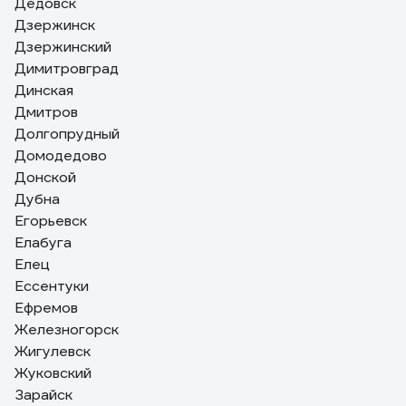
Дедовск
Дзержинск
Дзержинский
Димитровград
Динская
Дмитров
Долгопрудный
Домодедово
Донской
Дубна
Егорьевск
Елабуга
Елец
Ессентуки
Ефремов
Железногорск
Жигулевск
Жуковский
Зарайск