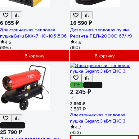
6 055 ₽
16 590 ₽
Электрическая тепловая
Дизельная тепловая пушка
пушка Ballu BKX-7 НС-1051506
Ресанта ТДП-20000 67/1/9
4.5
4.6
(894)
(160)
В корзину
В корзину
-19%
-37%
2 245 ₽
2 890 ₽
3 587 ₽
Электрическая тепловая
пушка Gigant 3 кВт EHC 3
до -25%
4.7
25 790 ₽
(823)