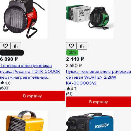
до -17%
-30%
6 890 ₽
2 440 ₽
Тепловая электрическая
3 490 ₽
пушка Ресанта ТЭПК-5000K
Пушка тепловая электрическая
керам.нагревательный
сетевая WORTEN 2,2kW
элемент, круглая 67/1/25
КА-90000349
4.6
(633)
4.7
(51)
В корзину
В корзину