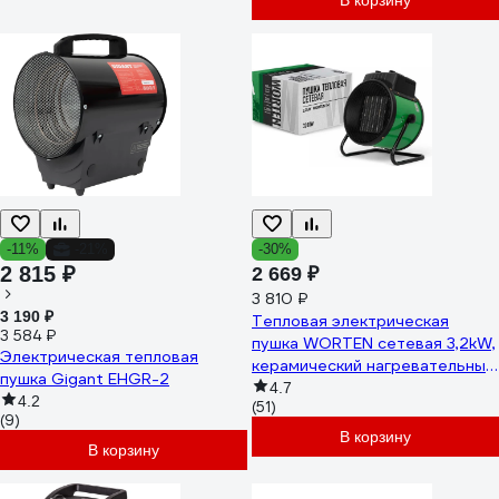
В корзину
-11%
-21%
-30%
2 815 ₽
2 669 ₽
3 810 ₽
3 190 ₽
Тепловая электрическая
3 584 ₽
пушка WORTEN сетевая 3,2kW,
Электрическая тепловая
керамический нагревательный
пушка Gigant EHGR-2
элемент КА-90000350
4.7
4.2
(51)
(9)
В корзину
В корзину