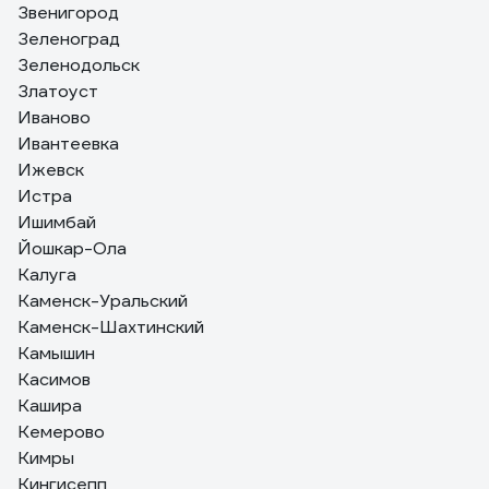
Звенигород
Зеленоград
Зеленодольск
Златоуст
Иваново
Ивантеевка
Ижевск
Истра
Ишимбай
Йошкар-Ола
Калуга
Каменск-Уральский
Каменск-Шахтинский
Камышин
Касимов
Кашира
Кемерово
Кимры
Кингисепп