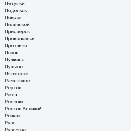
Петушки
Подольск
Покров
Полевской
Приозерск
Прокопьевск
Протвино
Псков
Пушкино
Пущино
Пятигорск
Раменское
Реутов
Ржев
Россошь
Ростов Великий
Рошаль
Руза
Рузаевка