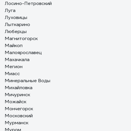
Лосино-Петровский
Луга
Луховицы
Лыткарино
Люберцы
Магнитогорск
Майкоп
Малоярославец
Махачкала
Мегион
Миасс
Минеральные Воды
Михайловка
Мичуринск
Можайск
Мончегорск
Московский
Мурманск
Муром