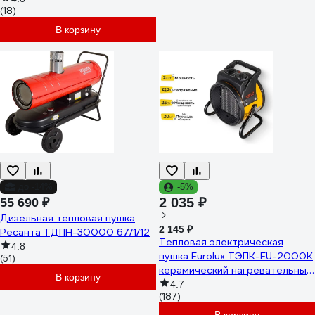
(18)
В корзину
до -14%
-5%
2 035 ₽
55 690 ₽
Дизельная тепловая пушка
2 145 ₽
Ресанта ТДПН-30000 67/1/12
Тепловая электрическая
4.8
пушка Eurolux ТЭПК-EU-2000K
(51)
керамический нагревательный
В корзину
элемент, круглая 67/1/35
4.7
(187)