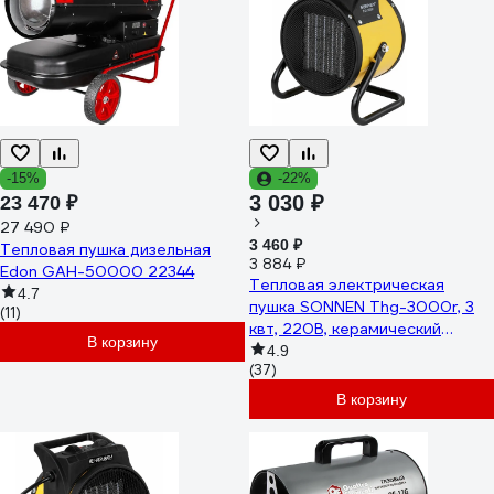
-15%
-22%
3 030 ₽
23 470 ₽
27 490 ₽
3 460 ₽
Тепловая пушка дизельная
3 884 ₽
Edon GAH-50000 22344
Тепловая электрическая
4.7
пушка SONNEN Thg-3000r, 3
(11)
квт, 220В, керамический
В корзину
нагреватель, 456193
4.9
(37)
В корзину