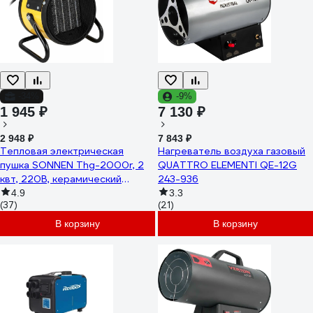
-34%
-9%
1 945 ₽
7 130 ₽
2 948 ₽
7 843 ₽
Тепловая электрическая
Нагреватель воздуха газовый
пушка SONNEN Thg-2000r, 2
QUATTRO ELEMENTI QE-12G
квт, 220В, керамический
243-936
нагреватель, 456192
4.9
3.3
(37)
(21)
В корзину
В корзину