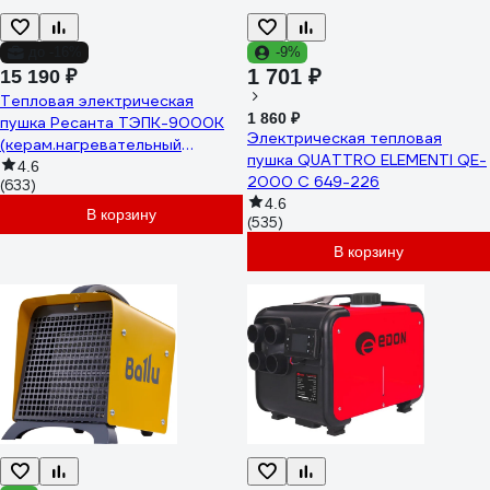
до -16%
-9%
1 701 ₽
15 190 ₽
Тепловая электрическая
1 860 ₽
пушка Ресанта ТЭПК-9000K
Электрическая тепловая
(керам.нагревательный
пушка QUATTRO ELEMENTI QE-
элемент, круглая) 67/1/33
4.6
2000 C 649-226
(633)
4.6
В корзину
(535)
В корзину