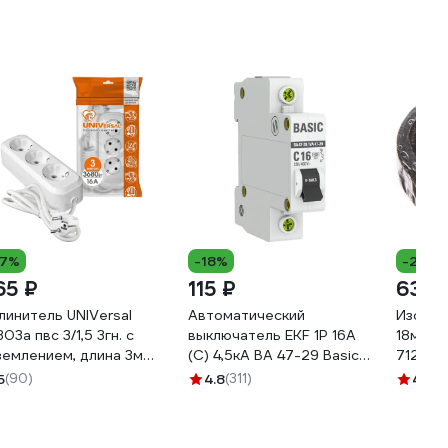
17%
-18%
-26%
65 ₽
115 ₽
63 ₽
линитель UNIVersal
Автоматический
Изолен
303а пвс 3/1,5 3гн. с
выключатель EKF 1P 16А
18мм х 
землением, длина 3м
(C) 4,5кА ВА 47-29 Basic
71242
врослот) 1722
mcb4729-1-16C
5
(90)
4.8
(311)
4.5
(4