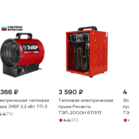
 366 ₽
3 590 ₽
4 19
ектрическая тепловая
Тепловая электрическая
Электр
шка ЗУБР 3.2 кВт ТП-3
пушка Ресанта
пушка 
ТЭП-2000Н 67/1/17
ТЭП-20
4.4
(74)
4.4
(20)
4.4
(1