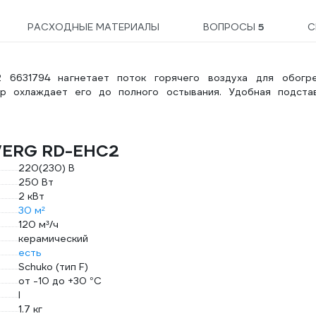
РАСХОДНЫЕ МАТЕРИАЛЫ
ВОПРОСЫ
5
С
 6631794 нагнетает поток горячего воздуха для обогр
ор охлаждает его до полного остывания. Удобная подста
DVERG RD-EHC2
220(230) В
250 Вт
2 кВт
30 м²
120 м³/ч
керамический
есть
Schuko (тип F)
от -10 до +30 °С
I
1.7 кг