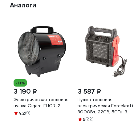
Аналоги
-11%
3 190 ₽
3 587 ₽
Электрическая тепловая
Пушка тепловая
пушка Gigant EHGR-2
электрическая Forcekraft
3000Вт, 220В, 50Гц, 3
4.2
(9)
режима нагрева:
5
(22)
30/1500/3000Вт,
площадь обогрева -
40м2, защита от