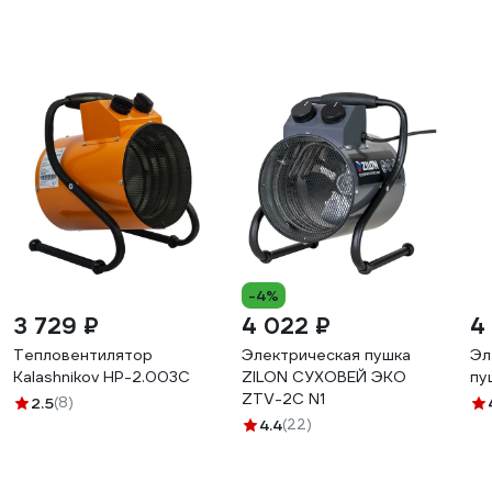
-4%
3 729 ₽
4 022 ₽
4
Тепловентилятор
Электрическая пушка
Эл
Kalashnikov HP-2.003C
ZILON СУХОВЕЙ ЭКО
пу
ZTV-2С N1
2.5
(8)
4.4
(22)