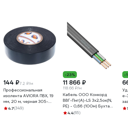
-23%
-
144 ₽
11 866 ₽
6
7.2 ₽/м
118.66 ₽/м
Профессиональная
Уд
Кабель ООО Конкорд
изолента AVIORA ПВХ, 19
е-
ВВГ-Пнг(А)-LS 3x2,5ок(N,
мм, 20 м, черная 305-
за
PE) - 0,66 (100м) Бухта
030
(е
4.7
(349)
100м 4663
4.4
(65)