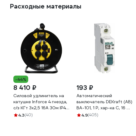
перегрева, встроенный
Расходные материалы
термостат FK-BH-
30R3(51897)
-44%
8 410 ₽
193 ₽
Силовой удлинитель на
Автоматический
катушке Inforce 4 гнезда,
выключатель DEKraft (АВ)
с/з КГт 3х2,5 16A 30м IP44
ВА-101, 1 Р, хар-ка C, 16 А,
GRANITE ZG 09-15-03
4.5 кА 11054DEK
4.3
(40)
4.9
(405)