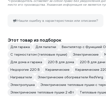
*Производитель оставляет за собой право без уведомления ди
место его производства. Указанная информация не является п
Нашли ошибку в характеристиках или описании?
Этот товар из подборок
Для гаража
Для палатки
Вентилятор с Функцией 
С термостатом (тепловые пушки)
Электрические
Для дома и гаража
220 В для дома
220 В для дачи
Недорогие 220 В
Керамические
Керамические 22
Нагреватели
Электрические обогреватели RedVerg
Электропушка
Электрические тепловые пушки с тер
Электрические тепловые пушки 2 кВт
Тепловые пушк