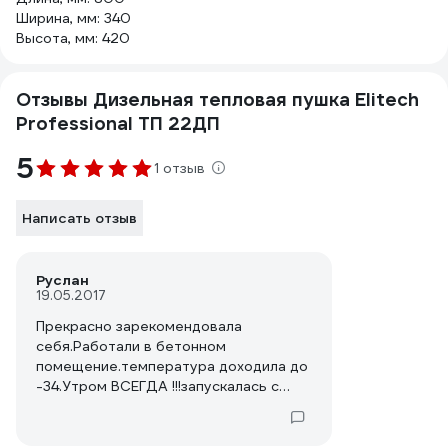
Ширина, мм: 340
Высота, мм: 420
Отзывы Дизельная тепловая пушка Elitech
Professional ТП 22ДП
5
1 отзыв
Написать отзыв
Руслан
19.05.2017
Прекрасно зарекомендовала
себя.Работали в бетонном
помещение.температура доходила до
-34.Утром ВСЕГДА !!!запускалась с
первого раза.заливайте качественное
топливо !купили раз у дальнобоев
решили сьекономить на соляре.на