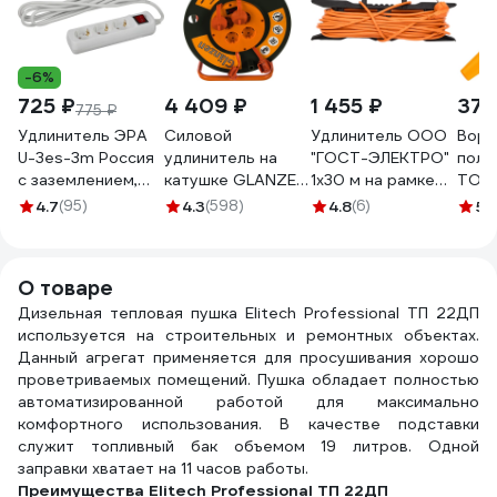
-6%
725 ₽
4 409 ₽
1 455 ₽
374
775 ₽
Удлинитель ЭРА
Силовой
Удлинитель ООО
Воро
U-3es-3m Россия
удлинитель на
"ГОСТ-ЭЛЕКТРО"
поли
с заземлением,
катушке GLANZEN
1x30 м на рамке
TOLS
3x1мм2, 16A, ПВС, с
4 гн. 50 м ПВС
ПВС 2x1,0
4.7
(95)
4.3
(598)
4.8
(6)
5
(
выкл, 3гн, 3м
3x1,5 IP44 арт. EB-
Меркурий УП6-159
Б0028378
50-007
"МРК" 330222
00012294
О товаре
Дизельная тепловая пушка Elitech Professional ТП 22ДП
используется на строительных и ремонтных объектах.
Данный агрегат применяется для просушивания хорошо
проветриваемых помещений. Пушка обладает полностью
автоматизированной работой для максимально
комфортного использования. В качестве подставки
служит топливный бак объемом 19 литров. Одной
заправки хватает на 11 часов работы.
Преимущества Elitech Professional ТП 22ДП