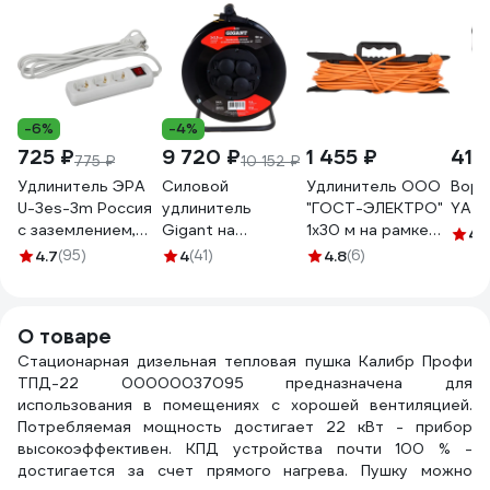
-6%
-4%
725 ₽
9 720 ₽
1 455 ₽
418
775 ₽
10 152 ₽
Удлинитель ЭРА
Силовой
Удлинитель ООО
Воро
U-3es-3m Россия
удлинитель
"ГОСТ-ЭЛЕКТРО"
YAT
с заземлением,
Gigant на
1x30 м на рамке
4.
3x1мм2, 16A, ПВС, с
металлической
ПВС 2x1,0
4.7
(95)
4
(41)
4.8
(6)
выкл, 3гн, 3м
катушке КГ 3x2,5
Меркурий УП6-159
Б0028378
50 м 80080
"МРК" 330222
О товаре
Стационарная дизельная тепловая пушка Калибр Профи
ТПД-22 00000037095 предназначена для
использования в помещениях с хорошей вентиляцией.
Потребляемая мощность достигает 22 кВт - прибор
высокоэффективен. КПД устройства почти 100 % -
достигается за счет прямого нагрева. Пушку можно