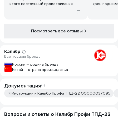
итоге постоянный проветривания
хрен подниме
достали и летом продолбили вытяжку
и поставили вентилятор, посмотрим
этой зимой к чему приведет такое
решение. Относительно компактна,
стоит в углу и шибко не напрягает.
Посмотреть все отзывы
Сносный расход топлива, но можно
найти и меньше если постараться.
Калибр
Все товары бренда
Россия — родина бренда
Китай — страна производства
Документация
Инструкция к Калибр Профи ТПД-22 00000037095
Вопросы и ответы о Калибр Профи ТПД-22