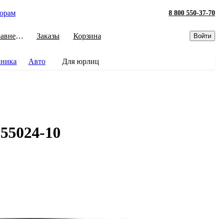
орам
8 800 550-37-70
Сравнение
Заказы
Корзина
Войти
хника
Авто
Для юрлиц
 55024-10