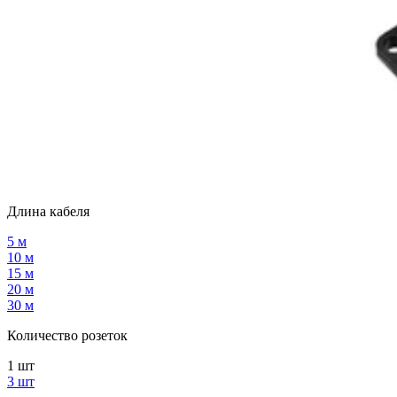
Длина кабеля
5 м
10 м
15 м
20 м
30 м
Количество розеток
1 шт
3 шт