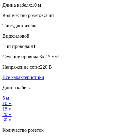
Длина кабеля:
10 м
Количество розеток:
3 шт
Тип:
удлинитель
Вид:
силовой
Тип провода:
КГ
Сечение провода:
3х2.5 мм²
Напряжение сети:
220 В
Все характеристики
Длина кабеля
5 м
10 м
15 м
20 м
30 м
Количество розеток