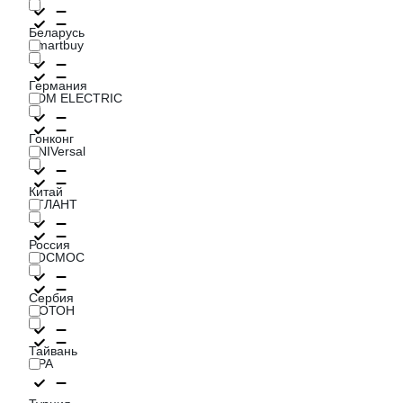
Беларусь
Smartbuy
Германия
TDM ELECTRIC
Гонконг
UNIVersal
Китай
АТЛАНТ
Россия
КОСМОС
Сербия
ФОТОН
Тайвань
ЭРА