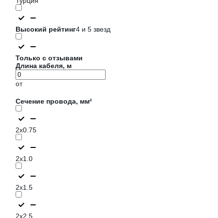
Турция
Высокий рейтинг
4 и 5 звезд
Только с отзывами
Длина кабеля, м
от
Сечение провода, мм²
2х0.75
2х1.0
2х1.5
2х2.5