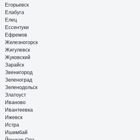
Егорьевск
Елабуга
Елец
Ессентуки
Ефремов
Железногорск
Жигулевск
Жуковский
Зарайск
Звенигород
Зеленоград
Зеленодольск
Златоуст
Иваново
Ивантеевка
Ижевск
Истра
Ишимбай
Йошкар-Ола