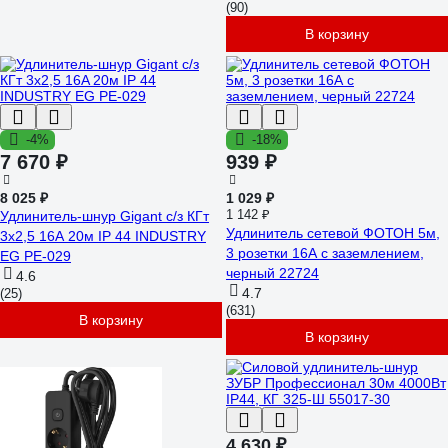
(90)
В корзину
-4%
-18%
7 670 ₽
939 ₽
8 025 ₽
1 029 ₽
1 142 ₽
Удлинитель-шнур Gigant с/з КГт
Удлинитель сетевой ФОТОН 5м,
3х2,5 16A 20м IP 44 INDUSTRY
3 розетки 16А с заземлением,
EG PE-029
черный 22724
4.6
4.7
(25)
(631)
В корзину
В корзину
4 630 ₽