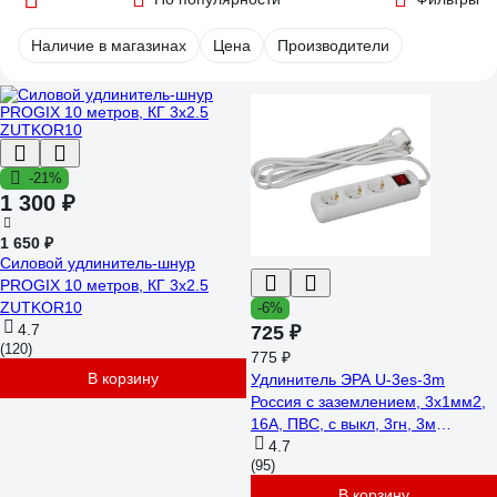
Наличие в магазинах
Цена
Производители
-21%
1 300 ₽
1 650 ₽
Силовой удлинитель-шнур
PROGIX 10 метров, КГ 3x2.5
ZUTKOR10
-6%
4.7
725 ₽
(120)
775 ₽
В корзину
Удлинитель ЭРА U-3es-3m
Россия с заземлением, 3x1мм2,
16A, ПВС, с выкл, 3гн, 3м
Б0028378
4.7
(95)
В корзину