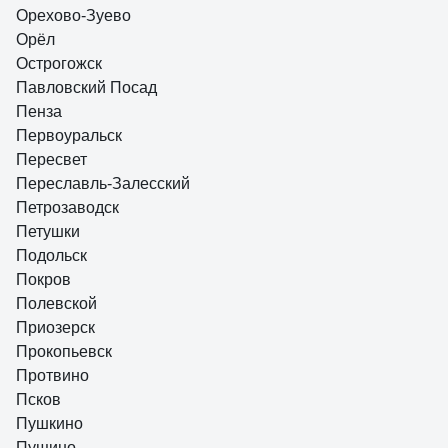
Орехово-Зуево
Орёл
Острогожск
Павловский Посад
Пенза
Первоуральск
Пересвет
Переславль-Залесский
Петрозаводск
Петушки
Подольск
Покров
Полевской
Приозерск
Прокопьевск
Протвино
Псков
Пушкино
Пущино