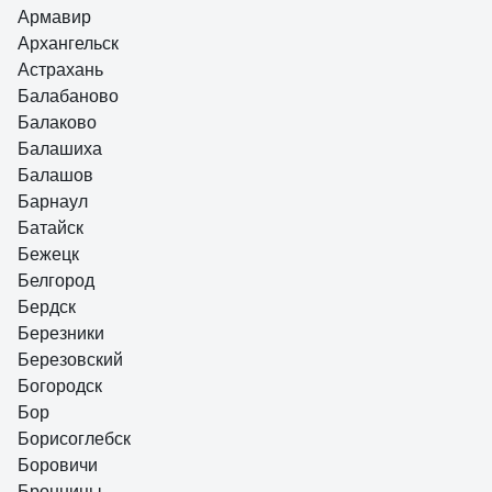
Армавир
Архангельск
Астрахань
Балабаново
Балаково
Балашиха
Балашов
Барнаул
Батайск
Бежецк
Белгород
Бердск
Березники
Березовский
Богородск
Бор
Борисоглебск
Боровичи
Бронницы