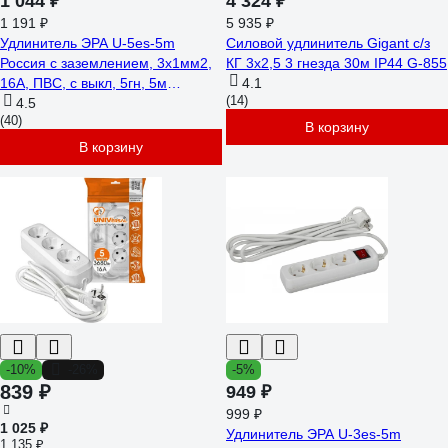
1 044 ₽
4 324 ₽
1 191 ₽
5 935 ₽
Удлинитель ЭРА U-5es-5m
Силовой удлинитель Gigant с/з
Россия с заземлением, 3x1мм2,
КГ 3x2,5 3 гнезда 30м IP44 G-855
16A, ПВС, с выкл, 5гн, 5м
4.1
(14)
Б0028383
4.5
(40)
В корзину
В корзину
-10%
-26%
-5%
839 ₽
949 ₽
999 ₽
1 025 ₽
Удлинитель ЭРА U-3es-5m
1 135 ₽