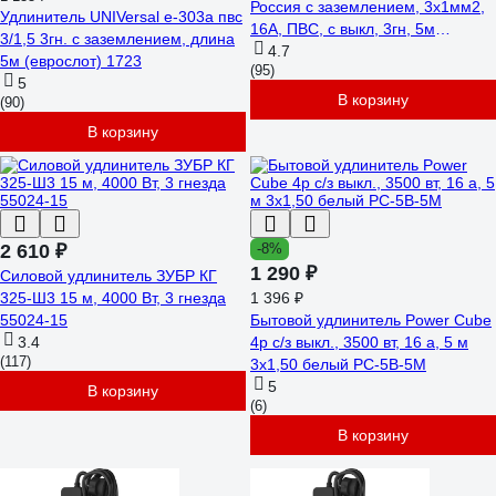
Россия с заземлением, 3x1мм2,
Удлинитель UNIVersal е-303а пвс
16A, ПВС, с выкл, 3гн, 5м
3/1,5 3гн. с заземлением, длина
Б0028379
4.7
5м (еврослот) 1723
(95)
5
В корзину
(90)
В корзину
2 610 ₽
-8%
1 290 ₽
Силовой удлинитель ЗУБР КГ
325-Ш3 15 м, 4000 Вт, 3 гнезда
1 396 ₽
55024-15
Бытовой удлинитель Power Cube
3.4
4р с/з выкл., 3500 вт, 16 а, 5 м
(117)
3x1,50 белый PC-5B-5M
5
В корзину
(6)
В корзину