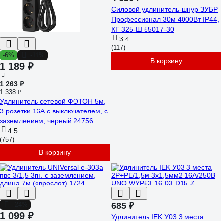
Силовой удлинитель-шнур ЗУБР
Профессионал 30м 4000Вт IP44,
КГ 325-Ш 55017-30
3.4
(117)
-6%
-11%
В корзину
1 189 ₽
1 263 ₽
1 338 ₽
Удлинитель сетевой ФОТОН 5м,
3 розетки 16А с выключателем, с
заземлением, черный 24756
4.5
(757)
В корзину
-24%
685 ₽
1 099 ₽
Удлинитель IEK У03 3 места