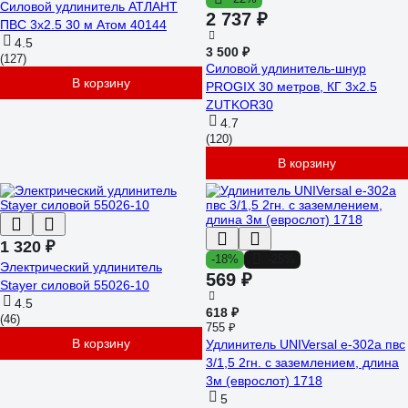
Силовой удлинитель АТЛАНТ
2 737 ₽
ПВС 3x2.5 30 м Атом 40144
4.5
3 500 ₽
(127)
Силовой удлинитель-шнур
В корзину
PROGIX 30 метров, КГ 3x2.5
ZUTKOR30
4.7
(120)
В корзину
1 320 ₽
-18%
-25%
Электрический удлинитель
569 ₽
Stayer силовой 55026-10
4.5
618 ₽
(46)
755 ₽
В корзину
Удлинитель UNIVersal е-302а пвс
3/1,5 2гн. с заземлением, длина
3м (еврослот) 1718
5