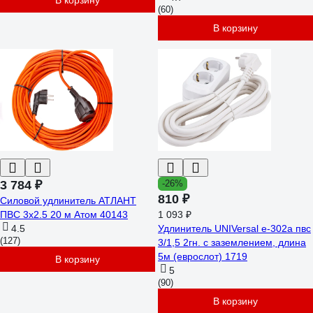
В корзину
(60)
В корзину
3 784 ₽
-26%
810 ₽
Силовой удлинитель АТЛАНТ
ПВС 3x2.5 20 м Атом 40143
1 093 ₽
4.5
Удлинитель UNIVersal е-302а пвс
(127)
3/1,5 2гн. с заземлением, длина
5м (еврослот) 1719
В корзину
5
(90)
В корзину