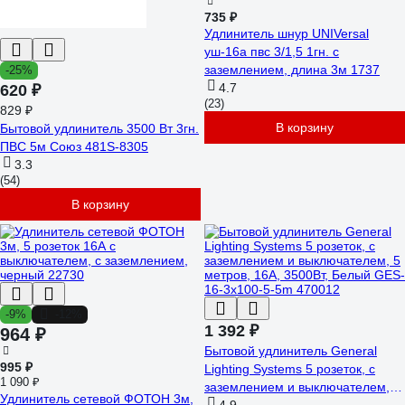
735 ₽
Удлинитель шнур UNIVersal
уш-16а пвс 3/1,5 1гн. с
заземлением, длина 3м 1737
-25%
4.7
620 ₽
(23)
829 ₽
В корзину
Бытовой удлинитель 3500 Вт 3гн.
ПВС 5м Союз 481S-8305
3.3
(54)
В корзину
-9%
-12%
1 392 ₽
964 ₽
Бытовой удлинитель General
995 ₽
Lighting Systems 5 розеток, с
1 090 ₽
заземлением и выключателем, 5
Удлинитель сетевой ФОТОН 3м,