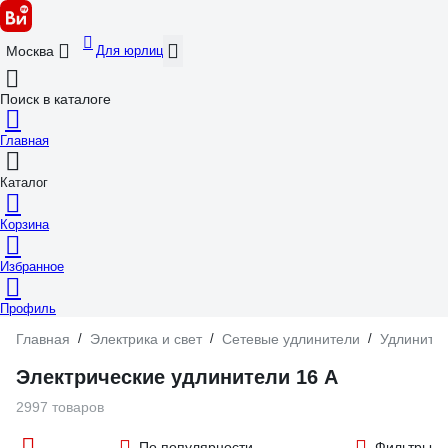
Для юрлиц
Москва
Поиск в каталоге
Главная
Каталог
Корзина
Избранное
Профиль
Главная
/
Электрика и свет
/
Сетевые удлинители
/
Удлинител
Электрические удлинители 16 А
2997 товаров
По популярности
Фильтры