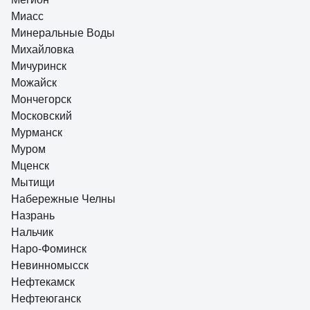
Миасс
Минеральные Воды
Михайловка
Мичуринск
Можайск
Мончегорск
Московский
Мурманск
Муром
Мценск
Мытищи
Набережные Челны
Назрань
Нальчик
Наро-Фоминск
Невинномысск
Нефтекамск
Нефтеюганск