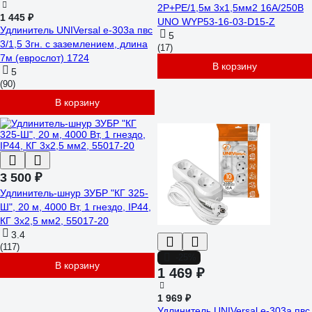
2P+PE/1,5м 3х1,5мм2 16А/250В
1 445 ₽
UNO WYP53-16-03-D15-Z
Удлинитель UNIVersal е-303а пвс
5
3/1,5 3гн. с заземлением, длина
(17)
7м (еврослот) 1724
В корзину
5
(90)
В корзину
3 500 ₽
Удлинитель-шнур ЗУБР "КГ 325-
Ш", 20 м, 4000 Вт, 1 гнездо, IP44,
КГ 3х2,5 мм2, 55017-20
3.4
(117)
-25%
В корзину
1 469 ₽
1 969 ₽
Удлинитель UNIVersal е-303а пвс