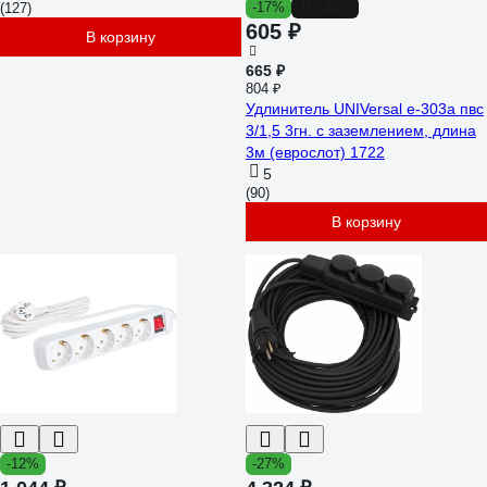
-17%
-25%
(127)
605 ₽
В корзину
665 ₽
804 ₽
Удлинитель UNIVersal е-303а пвс
3/1,5 3гн. с заземлением, длина
3м (еврослот) 1722
5
(90)
В корзину
-12%
-27%