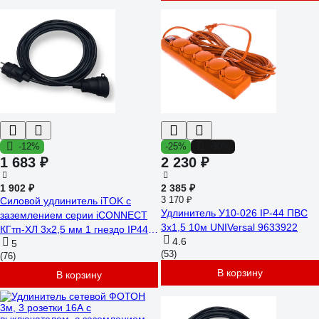
-12%
-25%
-30%
1 683 ₽
2 230 ₽
1 902 ₽
2 385 ₽
3 170 ₽
Силовой удлинитель iTOK с
Удлинитель У10-026 IP-44 ПВС
заземлением серии iCONNECT
3x1,5 10м UNIVersal 9633922
КГтп-ХЛ 3x2,5 мм 1 гнездо IP44
4.6
ГОСТ 3 м i-CONNECT-SU-KG-
5
(53)
(76)
325-1-44-3
В корзину
В корзину