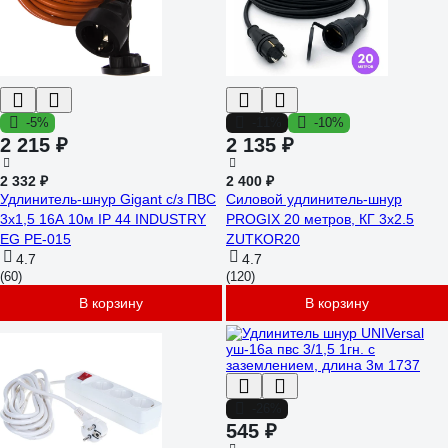
-5%
-11%
-10%
2 215 ₽
2 135 ₽
2 332 ₽
2 400 ₽
Удлинитель-шнур Gigant с/з ПВС
Силовой удлинитель-шнур
3х1,5 16A 10м IP 44 INDUSTRY
PROGIX 20 метров, КГ 3x2.5
EG PE-015
ZUTKOR20
4.7
4.7
(60)
(120)
В корзину
В корзину
-26%
545 ₽