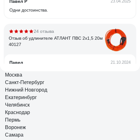
Павел Р
23.04.2025
Одни достоинства.
24 отзыва
Отзыв об удлинителе АТЛАНТ ПВС 2х1,5 20м
40127
Павел
21.10.2024
Сделан надёжно, провод не дубеет при околонулевых
Москва
температурах, разъём закрывается гермокрышкой.
Санкт-Петербург
Нижний Новгород
Екатеринбург
13 отзывов
Челябинск
Отзыв об удлинителе Гарнизон EL-NB-G3-W-
2 3р 10А 2м с/з с выкл.
Краснодар
Пермь
Воронеж
татьяна гуреева
08.12.2020
Самара
Хороший