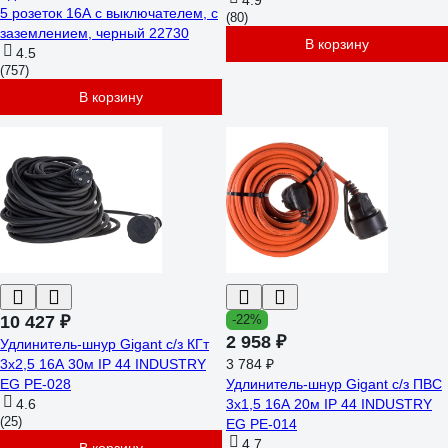
метров, 16А, 3500Вт, Белый GES-
4.9
5 розеток 16А с выключателем, с
(80)
16-3x100-5-5m 470012
заземлением, черный 22730
В корзину
4.5
(757)
В корзину
10 427 ₽
-22%
2 958 ₽
Удлинитель-шнур Gigant с/з КГт
3х2,5 16A 30м IP 44 INDUSTRY
3 784 ₽
EG PE-028
Удлинитель-шнур Gigant с/з ПВС
4.6
3х1,5 16A 20м IP 44 INDUSTRY
(25)
EG PE-014
4.7