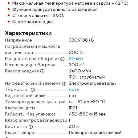
Максимальная температура нагрева воздуха - 42 °С;
Функция принудительного охлаждения;
Степень защиты - IP20;
Клеммная колодка.
Характеристики
Напряжение
380(400) В
Потребляемая мощность
вентилятора
200 Вт
Мощность при обогреве
30 кВт
Max площадь обогрева
300 м²
Расход воздуха
2400 м³/ч
ТЭН (трубчатый
Нагревательный элемент
электронагреватель)
Термостат
есть
Вид сетевой вилки
нет
Температура эксплуатации
от -10 до +30 °С
Класс защиты
IP21
Габариты без упаковки
450х560х415 мм
Класс электробезопасности
I
Вес нетто
20 кг
Класс товара
Полупрофессиональный