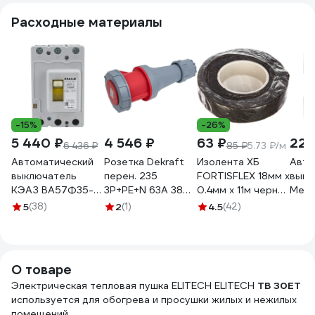
Расходные материалы
-15%
-26%
5 440 ₽
4 546 ₽
63 ₽
22 
6 436 ₽
85 ₽
5.73 ₽/м
Автоматический
Розетка Dekraft
Изолента ХБ
Авто
выключатель
перен. 235
FORTISFLEX 18мм х
выкл
КЭАЗ ВА57Ф35-
3Р+РЕ+N 63А 380В
0.4мм х 11м черная
Mean 
340010-
IP67 РП-103
71242
64 C
5
(38)
2
(1)
4.5
(42)
160А-1600-
26146DEK
400AC-УХЛ3-
109307
О товаре
Электрическая тепловая пушка ELITECH ELITECH
ТВ 30ЕТ
используется для обогрева и просушки жилых и нежилых
помещений