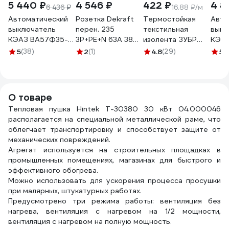
5 440 ₽
4 546 ₽
422 ₽
4 8
6 436 ₽
16.88 ₽/м
Автоматический
Розетка Dekraft
Термостойкая
Авто
выключатель
перен. 235
текстильная
выкл
КЭАЗ ВА57Ф35-
3Р+РЕ+N 63А 380В
изолента ЗУБР
КЭАЗ
340010-
IP67 РП-103
Авто-Жгут 19 мм х
3400
5
(38)
2
(1)
4.8
(29)
5
(
160А-1600-
26146DEK
25 м 1236-2
100А
400AC-УХЛ3-
400
109307
1092
О товаре
Тепловая пушка Hintek Т-30380 30 кВт 04.000046
располагается на специальной металлической раме, что
облегчает транспортировку и способствует защите от
механических повреждений.
Агрегат используется на строительных площадках в
промышленных помещениях, магазинах для быстрого и
эффективного обогрева.
Можно использовать для ускорения процесса просушки
при малярных, штукатурных работах.
Предусмотрено три режима работы: вентиляция без
нагрева, вентиляция с нагревом на 1/2 мощности,
вентиляция с нагревом на полную мощность.