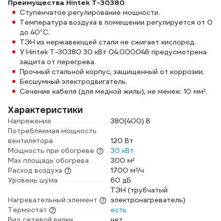
Преимущества Hintek Т-30380
Ступенчатое регулирование мощности.
Температура воздуха в помещении регулируется от 0
до 40°С.
ТЭН из нержавеющей стали не сжигает кислород.
У Hintek Т-30380 30 кВт 04.000046 предусмотрена
защита от перегрева.
Прочный стальной корпус, защищенный от коррозии.
Бесшумный электродвигатель.
Сечение кабеля (для медной жилы), не менее: 10 мм².
Характеристики
Напряжение
380(400) В
Потребляемая мощность
вентилятора
120 Вт
Мощность при обогреве
30 кВт
Max площадь обогрева
300 м²
Расход воздуха
1700 м³/ч
Уровень шума
60 дБ
ТЭН (трубчатый
Нагревательный элемент
электронагреватель)
Термостат
есть
Вид сетевой вилки
нет