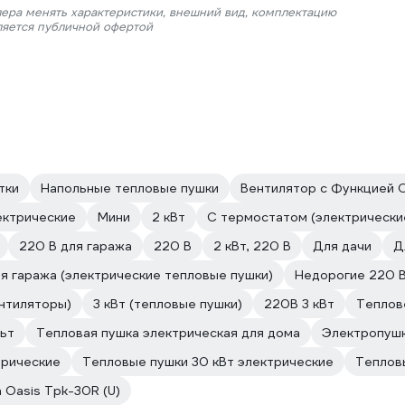
лера менять характеристики, внешний вид, комплектацию
ляется публичной офертой
тки
Напольные тепловые пушки
Вентилятор с Функцией 
ектрические
Мини
2 кВт
С термостатом (электрически
220 В для гаража
220 В
2 кВт, 220 В
Для дачи
Д
я гаража (электрические тепловые пушки)
Недорогие 220 
ентиляторы)
3 кВт (тепловые пушки)
220В 3 кВт
Теплов
ьт
Тепловая пушка электрическая для дома
Электропуш
трические
Тепловые пушки 30 кВт электрические
Теплов
 Oasis Tpk-30R (U)