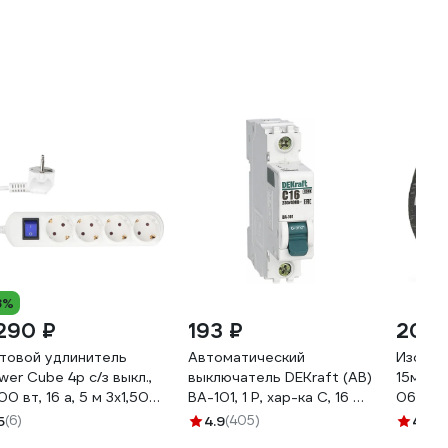
8%
 290 ₽
193 ₽
208 
товой удлинитель
Автоматический
Изолен
wer Cube 4р с/з выкл.,
выключатель DEKraft (АВ)
15мм 20
00 вт, 16 а, 5 м 3x1,50
ВА-101, 1 Р, хар-ка C, 16 А,
065
лый PC-5B-5M
4.5 кА 11054DEK
5
(6)
4.9
(405)
4.6
(2