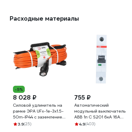
Расходные материалы
-5%
8 028 ₽
755 ₽
Силовой удлинитель на
Автоматический
рамке ЭРА UFx-1e-3x1.5-
модульный выключатель
50m-IP44 с заземлением
ABB 1п C S201 6кА 16А
1 гнездо 50м ПВС 3х1.5
2CDS251001R0164
3.9
(25)
4.9
(403)
Б0046814