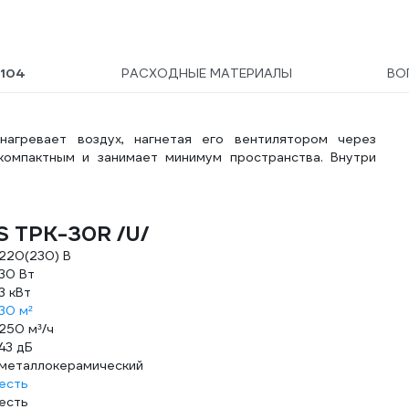
Ы
104
РАСХОДНЫЕ МАТЕРИАЛЫ
ВО
агревает воздух, нагнетая его вентилятором через
компактным и занимает минимум пространства. Внутри
S ТРК-30R /U/
220(230) В
30 Вт
3 кВт
30 м²
250 м³/ч
43 дБ
металлокерамический
есть
есть