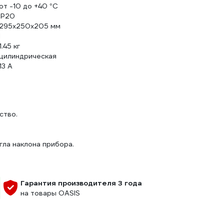
от -10 до +40 °С
IP20
295х250х205 мм
I
1.45 кг
цилиндрическая
13 А
ство.
гла наклона прибора.
Гарантия производителя 3 года
на товары OASIS