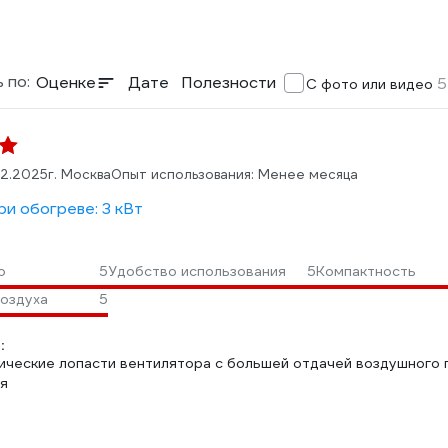
 по:
Оценке
Дате
Полезности
5
С фото или видео
12.2025
г. Москва
Опыт использования: Менее месяца
и обогреве: 3 кВт
о
5
Удобство использования
5
Компактность
воздуха
5
:
ические лопасти вентилятора с большей отдачей воздушного по
я