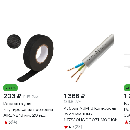
-37%
-
203 ₽
1 368 ₽
1
10.15 ₽/м
136.8 ₽/м
Изолента для
Бы
Кабель NUM-J Камкабель
жгутирования проводки
Po
3x2.5 мм 10м 4
AIRLINE 19 мм, 20 м,
35
1117S30HG0007ЪM0010М
термостойкая, на основе
бе
5
(14)
полиэстера ADPT003
4.7
(23)