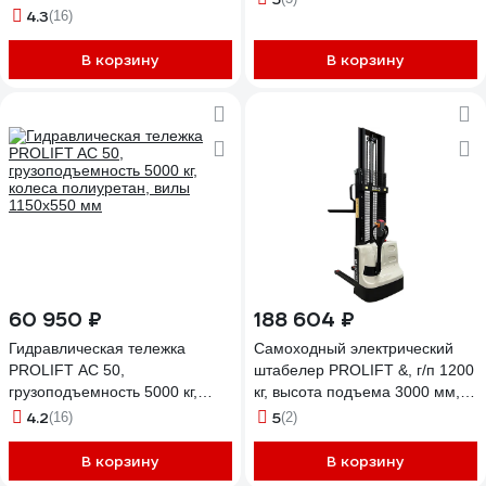
1150x550 мм AC 25
4.3
(16)
В корзину
В корзину
60 950 ₽
188 604 ₽
Гидравлическая тележка
Самоходный электрический
PROLIFT AC 50,
штабелер PROLIFT &, г/п 1200
грузоподъемность 5000 кг,
кг, высота подъема 3000 мм,
колеса полиуретан, вилы
АКБ 85 Ач, SDR1230S M2
4.2
5
(16)
(2)
1150x550 мм
В корзину
В корзину