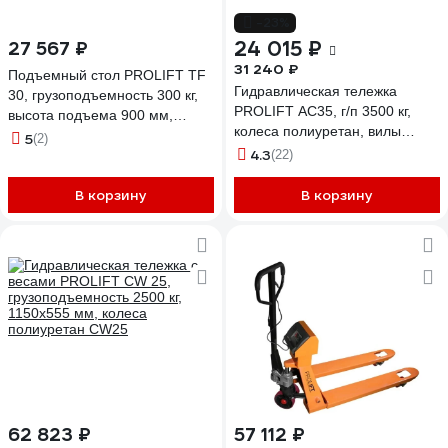
-23%
24 015 ₽
27 567 ₽
31 240 ₽
Подъемный стол PROLIFT TF
Гидравлическая тележка
30, грузоподъемность 300 кг,
PROLIFT AC35, г/п 3500 кг,
высота подъема 900 мм,
колеса полиуретан, вилы
размер платформы 820x500
5
(2)
1150x550 мм AC35-1150x550-
4.3
мм
(22)
P/P
В корзину
В корзину
62 823 ₽
57 112 ₽