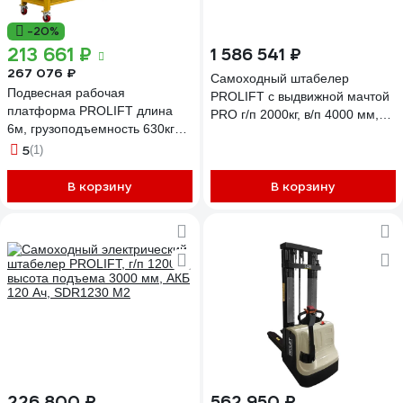
-20%
213 661 ₽
1 586 541 ₽
267 076 ₽
Самоходный штабелер
Подвесная рабочая
PROLIFT с выдвижной мачтой
платформа PROLIFT длина
PRO г/п 2000кг, в/п 4000 мм,
6м, грузоподъемность 630кг
колеса литой полиуретан, АКБ
zlp630
5
(1)
202 Ah li-ion MRV2040 li-ion
В корзину
В корзину
226 800 ₽
562 950 ₽