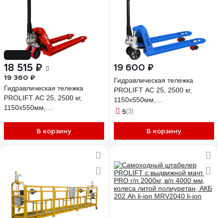
-4%
18 515 ₽
19 600 ₽
19 360 ₽
Гидравлическая тележка
Гидравлическая тележка
PROLIFT AC 25, 2500 кг,
PROLIFT AC 25, 2500 кг,
1150х550мм,
1150х550мм,
резин.колесо,двойные
5
(3)
полиур.колесо,дв.пол.ролик,
пол.ролик,цвет синий AC 25-
цвет красный AC 25-1150x550-
1150x550-R/P-B
В корзину
В корзину
P/P-R