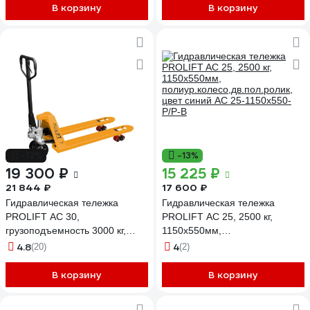
В корзину
В корзину
-12%
-13%
19 300 ₽
15 225 ₽
21 844 ₽
17 600 ₽
Гидравлическая тележка
Гидравлическая тележка
PROLIFT AC 30,
PROLIFT AC 25, 2500 кг,
грузоподъемность 3000 кг,
1150х550мм,
колеса резина, вилы 1150x550
полиур.колесо,дв.пол.ролик,
4.8
4
(20)
(2)
мм
цвет синий AC 25-1150x550-
P/P-B
В корзину
В корзину