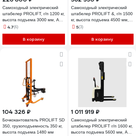
Самоходный электрический
Самоходный электрический
штабелер PROLIFT, г/п 1200 кг,
штабелер PROLIFT &, г/п 1500
высота подъема 3000 мм, АКБ
кг, высота подъема 4500 мм,
120 Ач, SDR1230 M2
АКБ 210 Ач без FFL,
4.7
5
(6)
(3)
SDR1545S M2
В корзину
В корзину
104 326 ₽
1 011 919 ₽
Бочкокантователь PROLIFT SD
Самоходный электрический
350, грузоподъемность 350 кг,
штабелер PROLIFT г/п 1600 кг,
высота подъема 1480 мм
высота подъема 5600 мм, АКБ