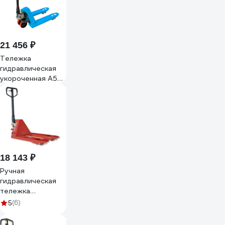
21 456 ₽
Тележка
гидравлическая
укороченная А5
AC 2008 г/п
2000 вилы
800x550 1007801
18 143 ₽
Ручная
гидравлическая
тележка
коротковильная
(6)
5
OXLIFT OX25-
L800 800 мм