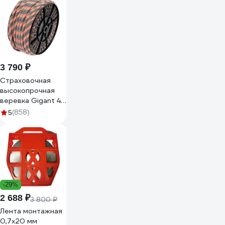
3 790 ₽
Страховочная
высокопрочная
веревка Gigant 48
прядей, 12мм х
(858)
5
50м HRS-02
-29%
2 688 ₽
3 800 ₽
Лента монтажная
0,7x20 мм