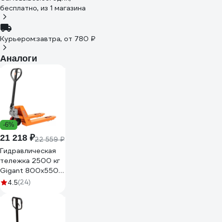
бесплатно
, из 1 магазина
Курьером:
завтра,
от 780 ₽
Аналоги
-6%
21 218 ₽
22 559 ₽
Гидравлическая
тележка 2500 кг
Gigant 800x550
мм
(24)
4.5
полиуретановые
колеса
JHPT2500-800-
PO