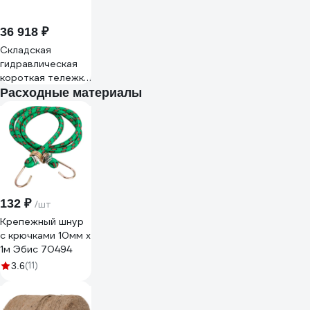
36 918 ₽
Складская
гидравлическая
короткая тележка
NORDBERG 2,5 т, с
Расходные материалы
ПУ колесами
(прослеживаемая)
N3902S-25
132 ₽
/шт
Крепежный шнур
с крючками 10мм х
1м Эбис 70494
(11)
3.6