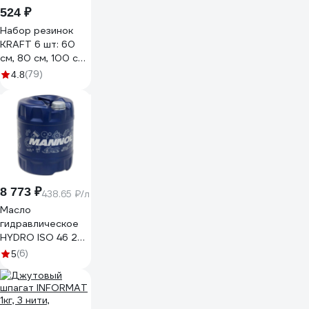
524 ₽
Набор резинок
KRAFT 6 шт: 60
см, 80 см, 100 см,
D=8 мм KT
(79)
4.8
860003
8 773 ₽
438.65 ₽/л
Масло
гидравлическое
HYDRO ISO 46 20
л MANNOL 1928
(6)
5