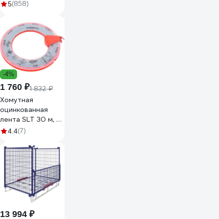
прядей, 10 мм х50
(858)
5
м HRS-08
-4%
1 760 ₽
1 832 ₽
Хомутная
оцинкованная
лента SLT 30 м, 9
мм 10479
(7)
4.4
13 994 ₽