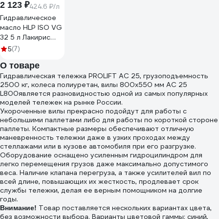
2 123 ₽
424.6 ₽/л
Гидравлическое
масло HLP ISO VG
32 5 л Лакирис
55564529
(7)
5
О товаре
Гидравлическая тележка PROLIFT AC 25, грузоподъемность
2500 кг, колеса полиуретан, вилы 800x550 мм AC 25
L800является разновидностью одной из самых популярных
моделей тележек на рынке России.
Укороченные вилы прекрасно подойдут для работы с
небольшими паллетами либо для работы по короткой стороне
паллеты. Компактные размеры обеспечивают отличную
маневренность тележки даже в узких проходах между
стеллажами или в кузове автомобиля при его разгрузке.
Оборудование оснащено усиленным гидроцилиндром для
легко перемещения грузов даже максимально допустимого
веса. Наличие клапана перегруза, а также усилителей вил по
всей длине, повышающих их жесткость, продлевает срок
службы тележки, делая ее верным помощником на долгие
годы.
Товар поставляется нескольких вариантах цвета,
Внимание!
без возможности выбора. Варианты цветовой гаммы: синий,