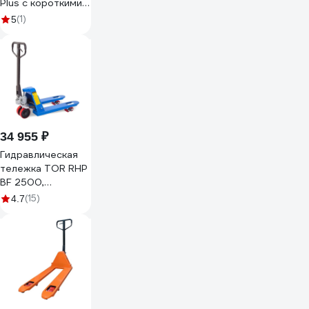
Plus с короткими
вилами и
(1)
5
полиуретановыми
колесами 80SPDP
34 955 ₽
Гидравлическая
тележка TOR RHP
BF 2500,
800x550 мм
(15)
4.7
полиуретановые
колеса 1010171