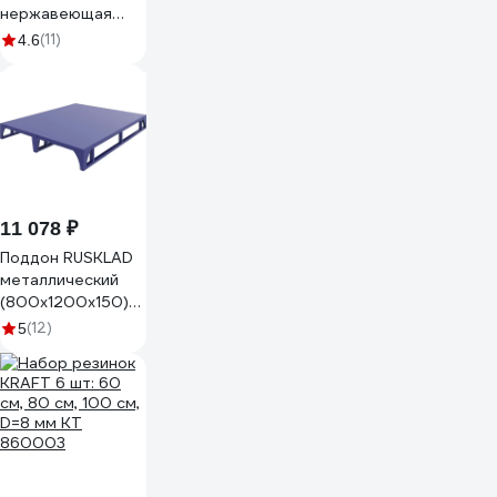
нержавеющая
сталь 50 метров
(11)
4.6
Кордленд С201
MON-00277
11 078 ₽
Поддон RUSKLAD
металлический
(800x1200x150)
ПМ Евро
(12)
5