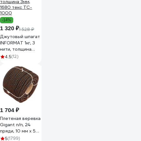
-14%
1 320 ₽
1 528 ₽
Джутовый шпагат
INFORMAT 1кг, 3
нити, толщина
3мм, 1680 текс
(12)
4.5
TC-1000
1 704 ₽
Плетеная веревка
Gigant п/п, 24
пряди, 10 мм х 50
м HRS-11
(1799)
5