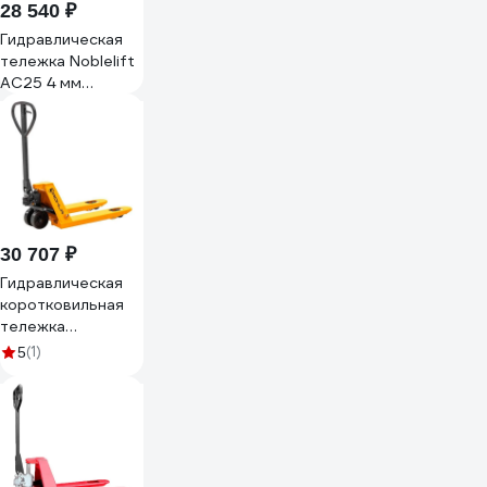
28 540 ₽
Гидравлическая
тележка Noblelift
AC25 4 мм
540x800, PU+PU,
tandem 200019
30 707 ₽
Гидравлическая
коротковильная
тележка
RohlaRhino ROHLA
(1)
5
Rhino вилы 800
мм,
грузоподъемность
2,5 т, колеса
полиуретан
RR80SPDP