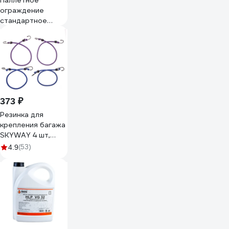
Паллетное
ограждение
стандартное
Юнитрейд
1200х800х800мм,
штаб., яч.
65х65мм, о.,
04.10.008.01.18.0001.00
373 ₽
Резинка для
крепления багажа
SKYWAY 4 шт,
крючки метал
(53)
4.9
S06001003