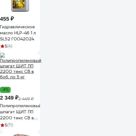
455 ₽
Гидравлическое
масло HLP-46 1 л
SL52 Г0042024
(4)
5
-4%
2 349 ₽
2 449 ₽
Полипропиленовый
шпагат ЩИТ ПП
2200 текс СВ в
боб. по 5 кг
(11)
5