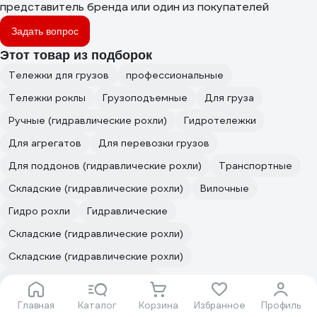
представитель бренда или один из покупателей
Задать вопрос
Этот товар из подборок
Тележки для грузов
профессиональные
Тележки роклы
Грузоподъемные
Для груза
Ручные (гидравлические рохли)
Гидротележки
Для агрегатов
Для перевозки грузов
Для поддонов (гидравлические рохли)
Транспортные
Складские (гидравлические рохли)
Вилочные
Гидро рохли
Гидравлические
Складские (гидравлические рохли)
Складские (гидравлические рохли)
С гидравлическим приводом
Гидравлические тележки роклы
Погрузочные
Главная
Каталог
Корзина
Избранное
Профиль