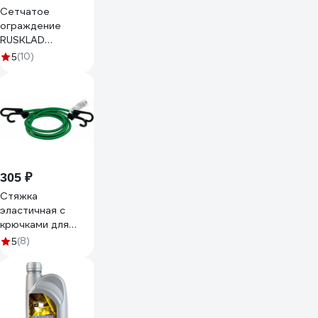
Сетчатое
ограждение
RUSKLAD
800x1200x860
(10)
5
ОПС 1
305 ₽
Стяжка
эластичная с
крючками для
багажа HITCH
(8)
5
REGULAR 100 см,
комплект 2 шт.
SZ087656