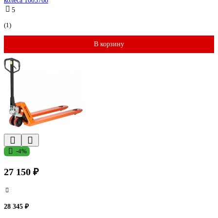
колеса 1005768
5
(1)
В корзину
-4%
27 150 ₽
28 345 ₽