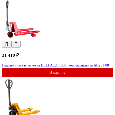
31 410 ₽
Гидравлическая тележка HELI AC25 (800) коротковильная AC25 F08
В корзину