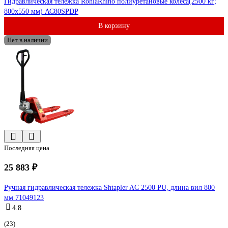
Гидравлическая тележка RohlaRhino полиуретановые колеса(2500 кг;
800x550 мм) АС80SPDP
В корзину
Нет в наличии
Последняя цена
25 883 ₽
Ручная гидравлическая тележка Shtapler AC 2500 PU, длина вил 800
мм 71049123
4.8
(23)