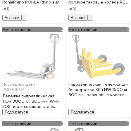
RohlaRhino ROHLA Rhino вилы
полиуретановые колеса REM
800 мм, грузоподъемность
AC 1052006
5
(1)
5
(4)
2,5 т, колеса резиновые
RR80SRDP
Аналоги
Аналоги
Нет в наличии
Нет в наличии
Последняя цена
Гидравлическая тележка для
206 666 ₽
бездорожья Xilin HW 1500 кг,
800 мм, резиновые колеса
Тележка гидравлическая
1005696
TOR 3000 кг, 800 мм, WH-
30S нержавеющая сталь
(нейлоновые колеса) 1042811
Подписаться
Подписаться
Нет в наличии
Нет в наличии