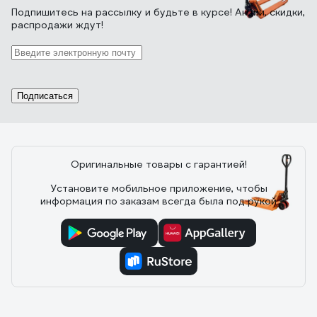
1 отзыв
Подпишитесь
на рассылку
и будьте в курсе! Акции, скидки,
распродажи ждут!
Отзыв о Гидравлическая тележка Grost
GT 20-115 101314
Подписаться
17.11.2016
Алтай Жанаев
Достойная тележка за свои деньги.
Оригинальные товары с гарантией!
Установите мобильное приложение, чтобы
17 отзывов
информация по заказам всегда была под рукой
Отзыв о Гидравлическая тележка 3000 кг
Gigant 1150x550 мм полиуретановые
колеса JHPT3000
24.08.2022
Алексей Ш.
Перевезли склад, возим по неровному полу и