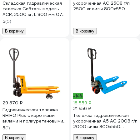
Складская гидравлическая
укороченная АС 2508 г/п
тележка Сибталь модель
2500 кг вилы 800x550
ACR, 2500 кг, L 800 мм 070
1001338
2070 2508
5
(5)
В корзину
В корзину
-14%
29 570 ₽
18 559 ₽
21 456 ₽
Гидравлическая тележка
RHIHO Plus с короткими
Тележка гидравлическая
вилами и полиуретановыми
укороченная А5 AC 2008 г/п
колесами 80SPDP
2000 вилы 800x550
5
(1)
1007801
В корзину
В корзину