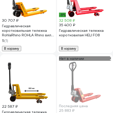
-8%
30 707 ₽
32 508 ₽
35 400 ₽
Гидравлическая
коротковильная тележка
Гидравлическая тележка
RohlaRhino ROHLA Rhino вилы
коротковилая HELI F08
800 мм, грузоподъемность
5
(1)
2,5 т, колеса полиуретан
RR80SPDP
В корзину
В корзину
Нет в наличии
Последняя цена
22 587 ₽
25 883 ₽
Гидравлическая тележка