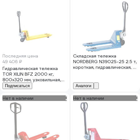
Последняя цена
Складская тележка
49 406 ₽
NORDBERG N3902S-25 2.5 т,
короткая, гидравлическая, с
Гидравлическая тележка
ПУ колесами ЦБ-0009258
TOR XILIN BFZ 2000 кг,
800x320 мм, узковильная,
резиновые колеса 1020743
Подписаться
Аналоги
Нет в наличии
Нет в наличии