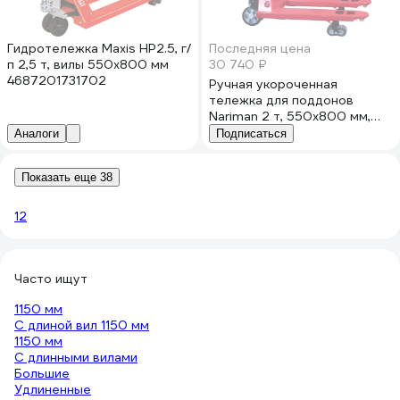
Гидротележка Maxis HP2.5, г/
Последняя цена
п 2,5 т, вилы 550х800 мм
30 740 ₽
4687201731702
Ручная укороченная
тележка для поддонов
Nariman 2 т, 550x800 мм,
резиновые колеса
Аналоги
Подписаться
Показать еще 38
1
2
Часто ищут
1150 мм
С длиной вил 1150 мм
1150 мм
С длинными вилами
Большие
Удлиненные