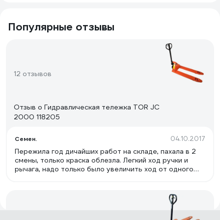
Популярные отзывы
12 отзывов
Отзыв о Гидравлическая тележка TOR JC
2000 118205
04.10.2017
Семен.
Пережила год дичайших работ на складе, пахала в 2
смены, только краска облезла. Легкий ход ручки и
рычага, надо только было увеличить ход от одного
нажатия поднималась выше, а то шуруешь шуруешь а
она по милиметрам подымает. Перегруз ей пофигу
подымает и тянет как ни в чем не бывало.