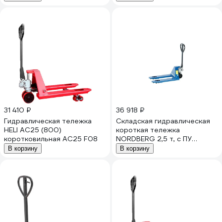
31 410 ₽
36 918 ₽
Гидравлическая тележка
Складская гидравлическая
HELI AC25 (800)
короткая тележка
коротковильная AC25 F08
NORDBERG 2,5 т, с ПУ
колесами (прослеживаемая)
В корзину
В корзину
N3902S-25