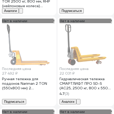
резиновые колеса 1005769
TOR 2500 кг, 800 мм, RHP
(нейлоновые колеса)
1039350
Аналоги
Подписаться
Нет в наличии
Нет в наличии
Последняя цена
Последняя цена
27 492 ₽
22 031 ₽
Ручная тележка для
Гидравлическая тележка
поддонов Nariman 2 TON
СМАРТЛИФТ ПРО SD-S
(550x800 мм) 2
(AC25, 2500 кг, 800 x 550
TON(550*800mm)
мм, PDP) 99-1004
4.7
(3)
Подписаться
Аналоги
Нет в наличии
Нет в наличии