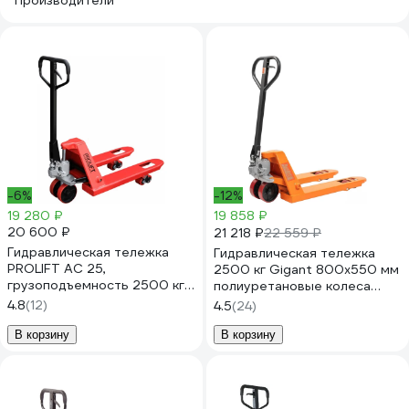
Производители
-6%
-12%
19 280 ₽
19 858 ₽
20 600 ₽
21 218 ₽
22 559 ₽
Гидравлическая тележка
Гидравлическая тележка
PROLIFT AC 25,
2500 кг Gigant 800x550 мм
грузоподъемность 2500 кг,
полиуретановые колеса
колеса полиуретан, вилы
JHPT2500-800-PO
4.8
(12)
4.5
(24)
800x550 мм AC 25 L800
В корзину
В корзину