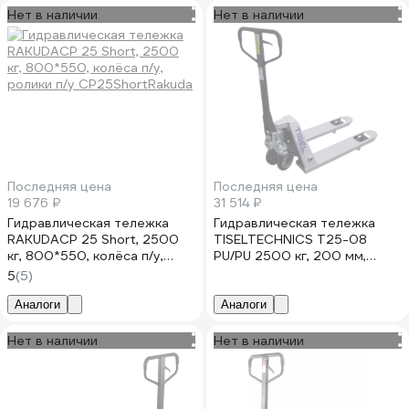
Нет в наличии
Нет в наличии
Последняя цена
Последняя цена
19 676 ₽
31 514 ₽
Гидравлическая тележка
Гидравлическая тележка
RAKUDACP 25 Short, 2500
TISELTECHNICS T25-08
кг, 800*550, колёса п/у,
PU/PU 2500 кг, 200 мм,
ролики п/у CP25ShortRakuda
800x540 мм НФ-00002202
5
(5)
Аналоги
Аналоги
Нет в наличии
Нет в наличии