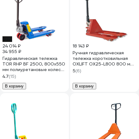
-31%
24 014 ₽
18 143 ₽
34 955 ₽
Ручная гидравлическая
Гидравлическая тележка
тележка коротковильная
TOR RHP BF 2500, 800x550
OXLIFT OX25-L800 800 мм
мм полиуретановые колеса
2500 кг 789930
5
(6)
1010171
4.7
(15)
В корзину
В корзину