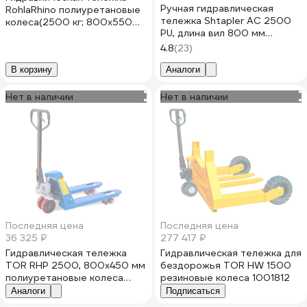
Ручная гидравлическая
RohlaRhino полиуретановые
тележка Shtapler AC 2500
колеса(2500 кг; 800x550
PU, длина вил 800 мм
мм) АС80SPDP
71049123
4.8
(23)
В корзину
Аналоги
Нет в наличии
Нет в наличии
Последняя цена
Последняя цена
36 325 ₽
277 417 ₽
Гидравлическая тележка
Гидравлическая тележка для
TOR RHP 2500, 800x450 мм
бездорожья TOR HW 1500
полиуретановые колеса
резиновые колеса 1001812
1005893
Аналоги
Подписаться