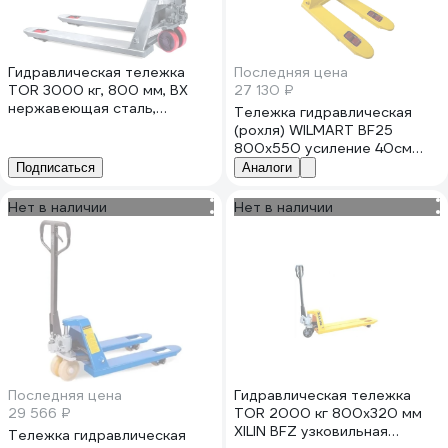
Гидравлическая тележка
Последняя цена
TOR 3000 кг, 800 мм, BX
27 130 ₽
нержавеющая сталь,
Тележка гидравлическая
нейлоновые колеса 1025399
(рохля) WILMART BF25
800x550 усиление 40см
желтая HP-30-30CM-
Подписаться
Аналоги
800PUB-Y
Нет в наличии
Нет в наличии
Последняя цена
Гидравлическая тележка
29 566 ₽
TOR 2000 кг 800x320 мм
XILIN BFZ узковильная
Тележка гидравлическая