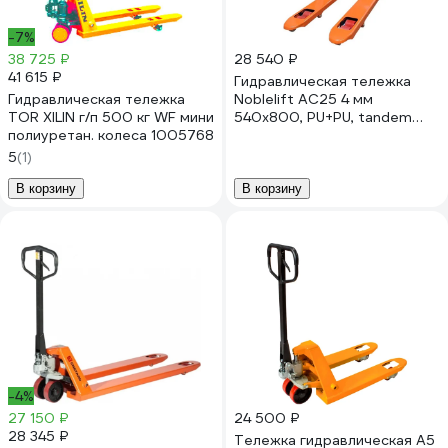
-7%
38 725 ₽
28 540 ₽
41 615 ₽
Гидравлическая тележка
Гидравлическая тележка
Noblelift AC25 4 мм
TOR XILIN г/п 500 кг WF мини
540x800, PU+PU, tandem
полиуретан. колеса 1005768
200019
5
(1)
В корзину
В корзину
-4%
27 150 ₽
24 500 ₽
28 345 ₽
Тележка гидравлическая А5