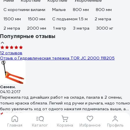
Мини
Короткие
Короткие
Укороченные
С короткими вилами
Малые
800 мм
800 мм
1500 мм
1500 мм
С подъемом 1.5 м
2 метра
2 метра
2000 мм
1 метр
3 метра
3000 кг
Популярные отзывы
12 отзывов
Отзыв о Гидравлическая тележка TOR JC 2000 118205
Семен.
04.10.2017
Пережила год дичайших работ на складе, пахала в 2 смены,
только краска облезла. Легкий ход ручки и рычага, надо только
было увеличить ход от одного нажатия поднималась выше, а
то шуруешь шуруешь а она по милиметрам подымает.
1 отзыв
Перегруз ей пофигу подымает и тянет как ни в чем не бывало.
Отзыв о Гидравлическая тележка Grost GT 20-115 101314
Главная
Каталог
Корзина
Избранное
Профиль