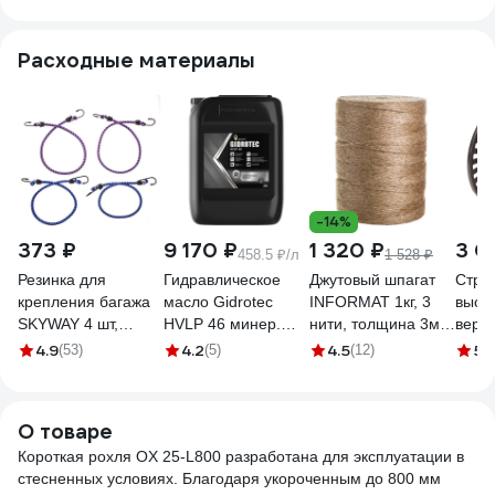
800-PO
полиуретан, вилы
2070 2508
коле
800x550 мм AC 25
Расходные материалы
L800
-14%
373 ₽
9 170 ₽
1 320 ₽
3 0
458.5 ₽/л
1 528 ₽
Резинка для
Гидравлическое
Джутовый шпагат
Стра
крепления багажа
масло Gidrotec
INFORMAT 1кг, 3
высо
SKYWAY 4 шт,
HVLP 46 минер.
нити, толщина 3мм,
верев
крючки метал
кан. 20 л
1680 текс TC-1000
пряд
4.9
4.2
4.5
5
(53)
(5)
(12)
(
S06001003
РОСНЕФТЬ
м HR
40695360
О товаре
Короткая рохля OX 25-L800 разработана для эксплуатации в
стесненных условиях. Благодаря укороченным до 800 мм