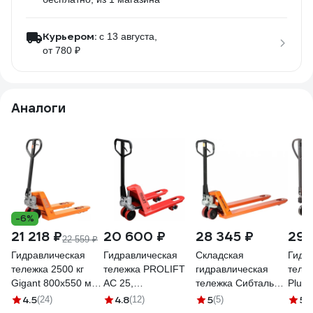
Курьером:
c 13 августа,
от 780 ₽
Аналоги
-6%
21 218 ₽
20 600 ₽
28 345 ₽
29 
22 559 ₽
Гидравлическая
Гидравлическая
Складская
Гидр
тележка 2500 кг
тележка PROLIFT
гидравлическая
теле
Gigant 800x550 мм
AC 25,
тележка Сибталь
Plus 
полиуретановые
грузоподъемность
модель ACR, 2500
вила
4.5
4.8
5
5
(24)
(12)
(5)
(1
колеса JHPT2500-
2500 кг, колеса
кг, L 800 мм 070
поли