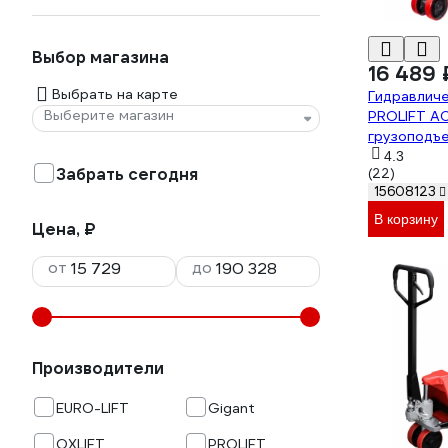
Выбор магазина
16 489 
Выбрать на карте
Гидравлич
Выберите магазин
PROLIFT AC
грузоподъ
колеса пол
4.3
Забрать сегодня
(22)
1150x550м
15608123
В корзину
Цена, ₽
от
до
Производители
EURO-LIFT
Gigant
OXLIFT
PROLIFT