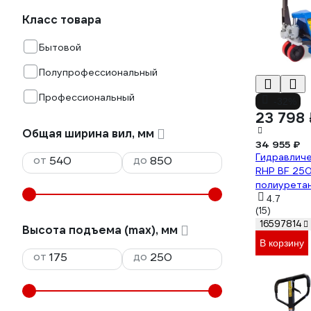
Класс товара
Бытовой
Полупрофессиональный
Профессиональный
-32%
23 798 
Общая ширина вил, мм
34 955 ₽
Гидравлич
от
до
RHP BF 25
полиурета
1010171
4.7
(15)
16597814
Высота подъема (max), мм
В корзину
от
до