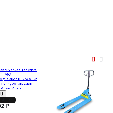
-15%
52 ₽