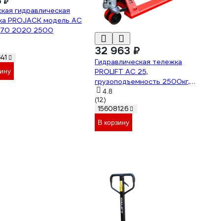
0 ₽
кая гидравлическая
ка PROJACK модель AC
 070 2020 2500
32 963 ₽
41
Гидравлическая тележка
PROLIFT AC 25,
зину
грузоподъемность 2500кг,
колеса полиуретан, вилы
4.8
(12)
1500x550мм
15608126
В корзину