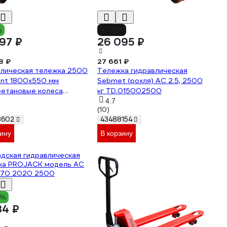
%
-6%
97 ₽
26 095 ₽
8 ₽
27 661 ₽
влическая тележка 2500
Тележка гидравлическая
ant 1800x550 мм
Sebmet (рохля) АС 2.5, 2500
ретановые колеса
кг TD.015002500
500-1800-PO
4.7
(10)
8602
43488154
зину
В корзину
7%
34 ₽