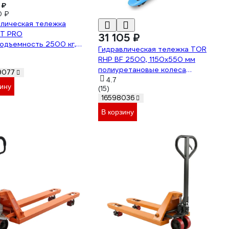
 ₽
0 ₽
влическая тележка
FT PRO
31 105 ₽
одъемность 2500 кг,
Гидравлическая тележка TOR
 полиуретан, вилы
RHP BF 2500, 1150х550 мм
550 мм RT25
полиуретановые колеса
9077
1001602
4.7
зину
(15)
16598036
В корзину