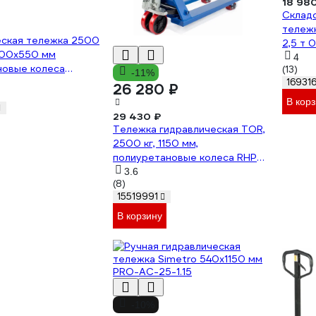
18 98
Складс
тележ
еская тележка 2500
2,5 т
800x550 мм
4
новые колеса
(13)
-11%
-800-PO
169316
26 280 ₽
В кор
29 430 ₽
Тележка гидравлическая TOR,
2500 кг, 1150 мм,
полиуретановые колеса RHP
11825
3.6
(8)
15519991
В корзину
-10%