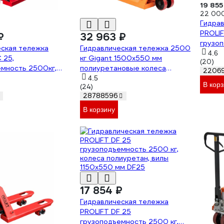
19 855
22 00
Гидра
PROLI
₽
32 963 ₽
грузоп
еская тележка
Гидравлическая тележка 2500
колеса
4.6
 25,
кг Gigant 1500x550 мм
(20)
1150x
емность 2500кг,
полиуретановые колеса
2206
иуретан, вилы
JHPT2500-1500-PO
4.5
В кор
(24)
м
28788596
В корзину
17 854 ₽
Гидравлическая тележка
PROLIFT DF 25
грузоподъемность 2500 кг,