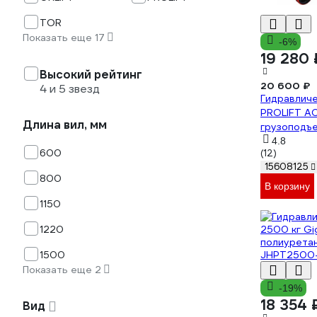
TOR
Показать еще 17
-6%
19 280 
Высокий рейтинг
20 600 ₽
4 и 5 звезд
Гидравлич
PROLIFT AC
Длина вил, мм
грузоподъе
колеса пол
4.8
600
(12)
800x550 м
15608125
800
В корзину
1150
1220
1500
Показать еще 2
-19%
18 354 
Вид