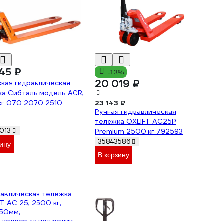
45 ₽
-13%
20 019 ₽
кая гидравлическая
ка Сибталь модель ACR,
кг 070 2070 2510
23 143 ₽
Ручная гидравлическая
тележка OXLIFT AC25P
013
Premium 2500 кг 792593
35843586
зину
В корзину