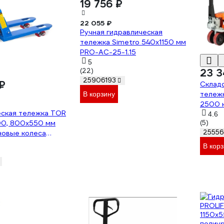
19 756 ₽
22 055 ₽
Ручная гидравлическая
тележка Simetro 540x1150 мм
PRO-AC-25-1.15
5
(22)
23 3
25906193
₽
Складс
тележ
В корзину
2500 
еская тележка TOR
4.6
00, 800x550 мм
(5)
25556
новые колеса
В кор