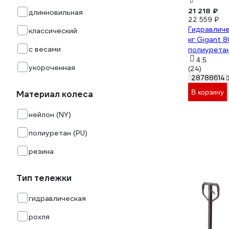
21 218 ₽
длинновильная
22 559 ₽
Гидравлич
классический
кг Gigant 
с весами
полиурета
JHPT2500
4.5
укороченная
(24)
28788614
В корзину
Материал колеса
нейлон (NY)
полиуретан (PU)
резина
Тип тележки
гидравлическая
рохля