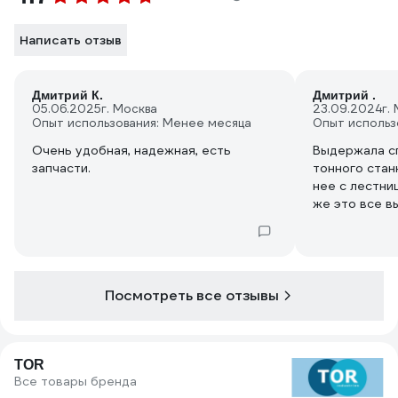
Написать отзыв
Дмитрий К.
Дмитрий .
05.06.2025
г. Москва
23.09.2024
г.
Опыт использования: Менее месяца
Опыт использ
Очень удобная, надежная, есть
Выдержала сп
запчасти.
тонного стан
нее с лестни
же это все в
которые стоя
уехала. Счит
может говор
данной рохли
надежде что 
Посмотреть все отзывы
хотя бы спус
отлично!
TOR
Все товары бренда