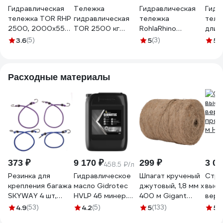
Гидравлическая
Тележка
Гидравлическая
Гидр
тележка TOR RHP
гидравлическая
тележка
теле
2500, 2000х550
TOR 2500 кг
RohlaRhino
длин
мм 118256
2000 мм RHP
длинновильная с
и
3.6
(5)
5
(3)
5
(1
(резиновые
полиуретановыми
поли
колеса) 1039359
колесами, длина
коле
вил 2000 мм,
SD2
Расходные материалы
грузоподъемность
2,5 т RRSD2025L
373 ₽
9 170 ₽
299 ₽
3 00
458.5 ₽/л
Резинка для
Гидравлическое
Шпагат крученый
Стра
крепления багажа
масло Gidrotec
джутовый, 1,8 мм x
высо
SKYWAY 4 шт,
HVLP 46 минер.
400 м Gigant
вере
крючки метал
кан. 20 л
HRS-31
пряд
4.9
(53)
4.2
(5)
5
(133)
5
(
S06001003
РОСНЕФТЬ
м HR