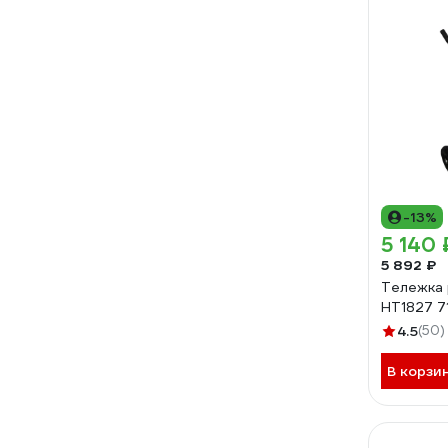
-13%
5 140 
5 892 ₽
Тележка 
HT1827 7
4.5
(50)
В корзи