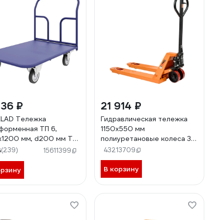
136 ₽
21 914 ₽
LAD Тележка
Гидравлическая тележка
форменная ТП 6,
1150x550 мм
1200 мм, d200 мм ТП
полиуретановые колеса 3т
00
Gigant JHPT3000-1150-PO
6
(239)
43213709
15611399
В корзину
орзину