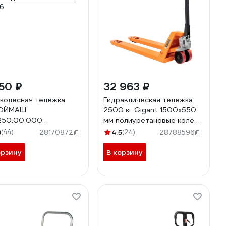
50 ₽
32 963 ₽
колесная тележка
Гидравлическая тележка
ОЙМАШ
2500 кг Gigant 1500x550
250.00.000
мм полиуретановые колеса
оподъемность 250 кг
JHPT2500-1500-PO
8
(44)
4.5
(24)
28170872
28788596
6
орзину
В корзину