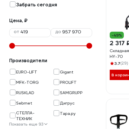
Забрать сегодня
Цена, ₽
от
до
-49%
2 317 
Складная
HY-70
Производители
3.7
(29)
EURO-LIFT
Gigant
В корзи
MFK-TORG
PROLIFT
RUSKLAD
SAMGRUPP
Sebmet
Дигрус
СТЕЛЛА-
Тара.ру
ТЕХНИК
Показать еще 93