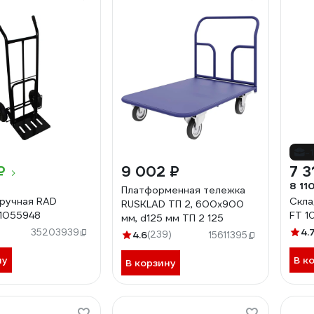
-
₽
9 002 ₽
7 3
8 11
Платформенная тележка
ручная RAD
Скла
RUSKLAD ТП 2, 600x900
1055948
FT 1
мм, d125 мм ТП 2 125
4.
35203939
4.6
(239)
15611395
ну
В к
В корзину