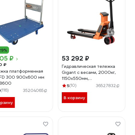
29%
05 ₽
53 292 ₽
0 ₽
Гидравлическая тележка
жка платформенная
Gigant с весами, 2000кг,
FD 300 900x600 мм
1150x550мм,
38600
полиуретановые колеса
5
(10)
36527832
9
(116)
JHPT2000-1150-W
35204065
В корзину
орзину