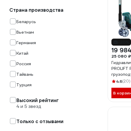
Страна производства
Беларусь
Вьетнам
-20%
Германия
19 984
Китай
25 080 ₽
Гидравли
Россия
PROLIFT 
Тайвань
грузопод
колеса п
4.6
(20)
Турция
1150x550
В корзи
Высокий рейтинг
4 и 5 звезд
Только с отзывами