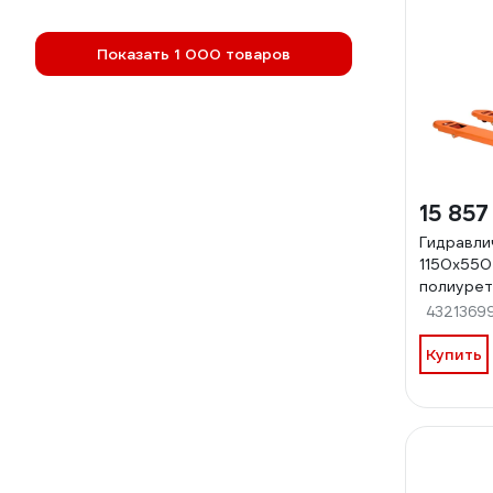
Показать 1 000 товаров
15 857
Гидравли
1150x550
полиурет
2.5т Gig
4321369
1150-PO
Купить