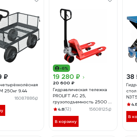
-6%
9 ₽
19 280 ₽
38 
20 600 ₽
четырёхколёсная
Гидр
Гидравлическая тележка
M 250кг 9.44
стол
PROLIFT AC 25,
N3T
16087886
грузоподъемность 2500 кг,
4.
колеса полиуретан, вилы
4.8
(12)
15608125
ну
800x550 мм AC 25 L800
В к
В корзину