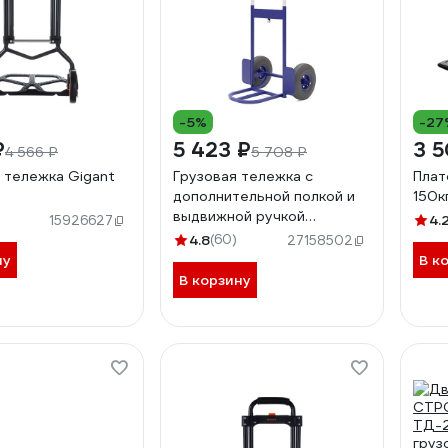
-5%
-27
₽
5 423 ₽
3 5
4 566 ₽
5 708 ₽
 тележка Gigant
Грузовая тележка с
Плат
дополнительной полкой и
150к
выдвижной ручкой
4.
15926627
RUSKLAD пневмо колеса d
4.8
(60)
27158502
200 мм КГ 100 П пневмо
ну
В к
200
В корзину