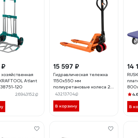
 ₽
15 597 ₽
14 
 хозяйственная
Гидравлическая тележка
RUSK
KRAFTOOL Atlant
1150x550 мм
плат
 38751-120
полиуретановые колеса 2т
800x
Gigant JHPT2000-1150-PO
6 2
43213704
4.
26943152
В корзину
ну
В к