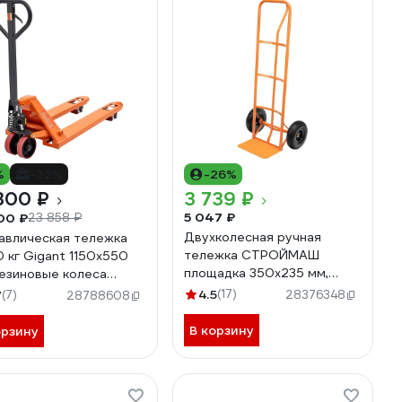
%
-32%
-26%
300 ₽
3 739 ₽
5 047 ₽
00 ₽
23 858 ₽
Двухколесная ручная
авлическая тележка
тележка СТРОЙМАШ
 кг Gigant 1150x550
площадка 350x235 мм,
езиновые колеса
грузоподъемность 150 кг,
2500-1150-RUB
4.5
(17)
7
(7)
28376348
28788608
ТР-01 17021
В корзину
орзину