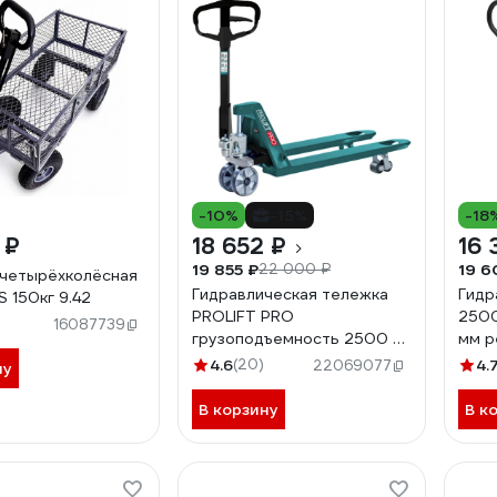
-10%
-15%
-18
 ₽
18 652 ₽
16 
19 855 ₽
19 6
22 000 ₽
четырёхколёсная
Гидравлическая тележка
Гидр
S 150кг 9.42
PROLIFT PRO
2500
16087739
грузоподъемность 2500 кг,
мм р
колеса полиуретан, вилы
JHPT
4.6
(20)
4.
22069077
ну
1150x550 мм RT25
В корзину
В к