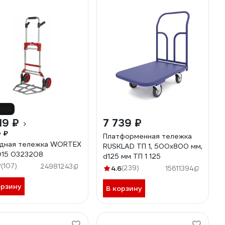
10%
19 ₽
7 739 ₽
0 ₽
Платформенная тележка
дная тележка WORTEX
RUSKLAD ТП 1, 500x800 мм,
015 0323208
d125 мм ТП 1 125
7
(107)
24981243
4.6
(239)
15611394
орзину
В корзину