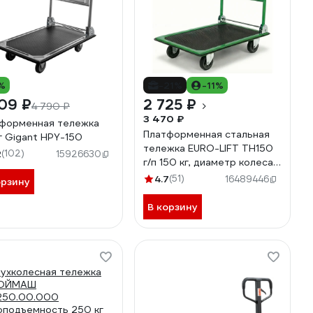
%
-21%
-11%
09 ₽
2 725 ₽
4 790 ₽
3 470 ₽
форменная тележка
Платформенная стальная
г Gigant HPY-150
тележка EURO-LIFT ТН150
2
(102)
15926630
г/п 150 кг, диаметр колеса
100мм 00000248
4.7
(51)
16489446
орзину
В корзину