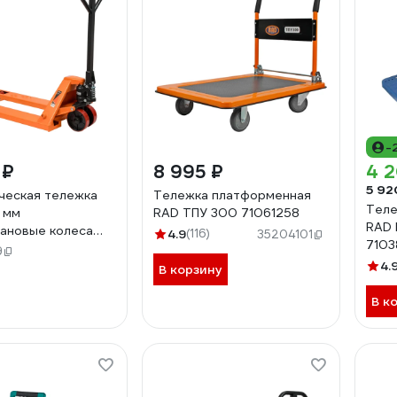
-
 ₽
8 995 ₽
4 2
5 92
ческая тележка
Тележка платформенная
Теле
 мм
RAD ТПУ 300 71061258
RAD 
ановые колеса
4.9
(116)
35204101
710
ant JHPT2500-
9
4.
В корзину
В к