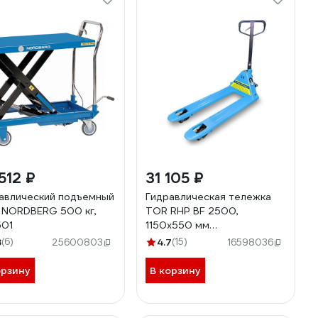
512 ₽
31 105 ₽
авлический подъемный
Гидравлическая тележка
 NORDBERG 500 кг,
TOR RHP BF 2500,
501
1150х550 мм
полиуретановые колеса
8
(6)
4.7
(15)
25600803
16598036
1001602
орзину
В корзину