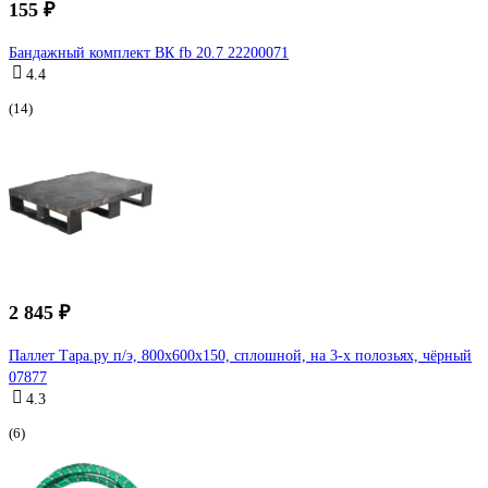
155 ₽
Бандажный комплект ВК fb 20.7 22200071
4.4
(14)
2 845 ₽
Паллет Тара.ру п/э, 800x600х150, сплошной, на 3-х полозьях, чёрный
07877
4.3
(6)