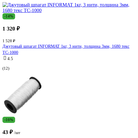
-14%
1 320 ₽
1 528 ₽
Джутовый шпагат INFORMAT 1кг, 3 нити, толщина 3мм, 1680 текс
TC-1000
4.5
(12)
-16%
43 ₽
/шт