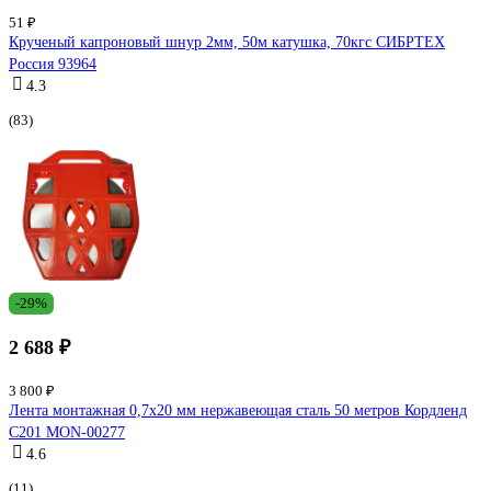
51 ₽
Крученый капроновый шнур 2мм, 50м катушка, 70кгс СИБРТЕХ
Россия 93964
4.3
(83)
-29%
2 688 ₽
3 800 ₽
Лента монтажная 0,7x20 мм нержавеющая сталь 50 метров Кордленд
С201 MON-00277
4.6
(11)