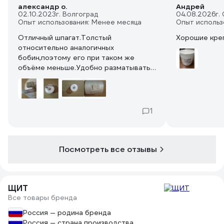
александр о.
Андрей
02.10.2023
г. Волгоград
04.08.2026
г.
Опыт использования: Менее месяца
Опыт использ
Отличный шпагат.Толстый
Хорошие креп
относительно аналогичных
бобин,поэтому его при таком же
объёме меньше.Удобно разматывать
начинать советую со средины.
1
Посмотреть все отзывы
ЩИТ
Все товары бренда
Россия — родина бренда
Россия — страна производства