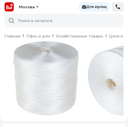
Москва
Для юрлиц
Поиск в каталоге
Главная
/
Офис и дом
/
Хозяйственные товары
/
Цепи и к