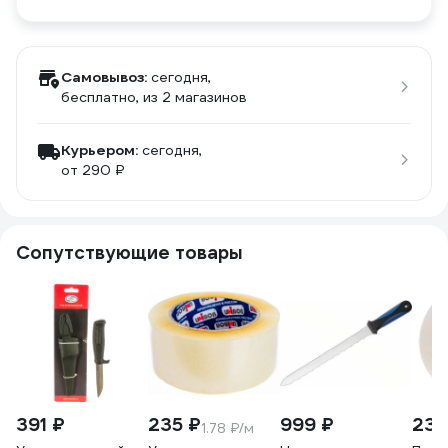
Самовывоз:
сегодня,
бесплатно
, из 2 магазинов
Курьером:
сегодня,
от 290 ₽
Сопутствующие товары
391 ₽
235 ₽
999 ₽
235
1.78 ₽/м