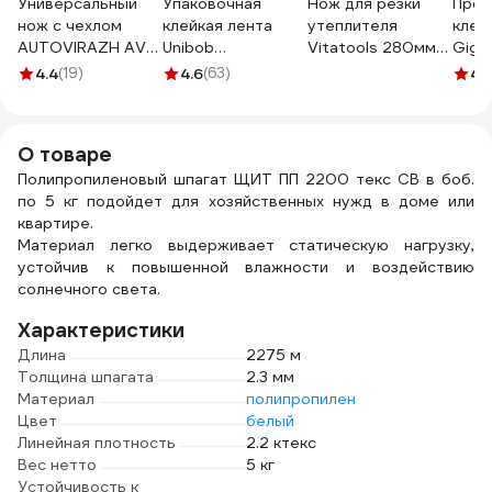
Универсальный
Упаковочная
Нож для резки
Проз
нож с чехлом
клейкая лента
утеплителя
клея
AUTOVIRAZH AV-
Unibob
Vitatools 280мм
Giga
0905
прозрачная 48 мм
nozh-280mm
140м
4.4
(19)
4.6
(63)
4.
х 132 м 31251
О товаре
Полипропиленовый шпагат ЩИТ ПП 2200 текс СВ в боб.
по 5 кг подойдет для хозяйственных нужд в доме или
квартире.
Материал легко выдерживает статическую нагрузку,
устойчив к повышенной влажности и воздействию
солнечного света.
Характеристики
Длина
2275 м
Толщина шпагата
2.3 мм
Материал
полипропилен
Цвет
белый
Линейная плотность
2.2 ктекс
Вес нетто
5 кг
Устойчивость к