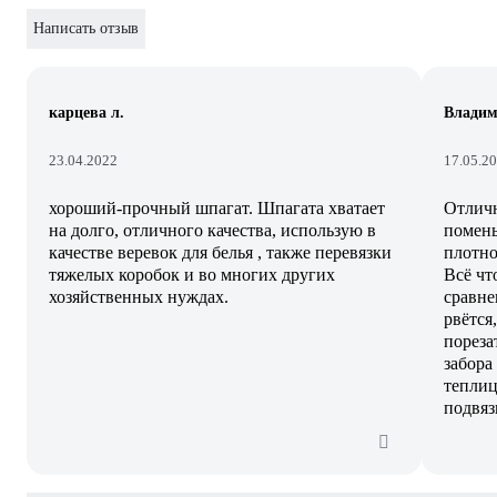
Написать отзыв
карцева л.
Владим
23.04.2022
17.05.2
хороший-прочный шпагат. Шпагата хватает
Отличн
на долго, отличного качества, использую в
помень
качестве веревок для белья , также перевязки
плотнос
тяжелых коробок и во многих других
Всё чт
хозяйственных нуждах.
сравне
рвётся
пореза
забора
теплиц
подвяз