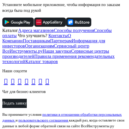
Установите мобильное приложение, чтобы информация по заказам
всегда была под рукой
Каталог
Адреса магазинов
Способы получения
Способы
оплаты
Что улучшить?
Контакты
О
Компании
Поставщикам
Партнерам
Информация для
инвесторов
Организациям
Сервисный центр
ВсеИнструменты.ру
Наши закупки
Сервисные центры
производителей
Правила применения рекомендательных
технологий
Каталог товаров
Наши соцсети
Чат для бизнес-клиентов
Подать заявку
Вы принимаете условия
политики в отношении обработки персональных
данных
и
пользовательского соглашения
каждый раз, когда оставляете свои
данные в любой форме обратной связи на сайте ВсеИнструменты.ру