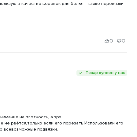
пользую в качестве веревок для белья , также перевязки
0
0
Товар куплен у нас
имание на плотность, а зря.
е не рвётся,только если его порезать.Использовали его
но всевозможные подвязки.