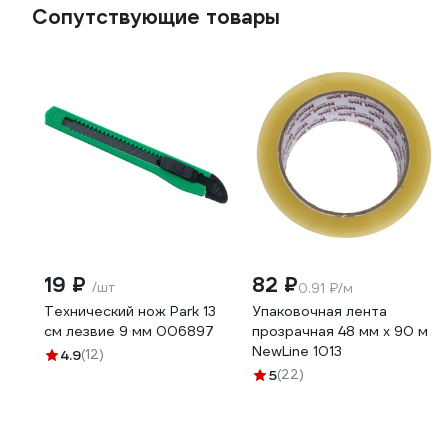
Сопутствующие товары
19 ₽
82 ₽
/шт
0.91 ₽/м
Технический нож Park 13
Упаковочная лента
см лезвие 9 мм 006897
прозрачная 48 мм х 90 м
NewLine 1013
4.9
(12)
5
(22)