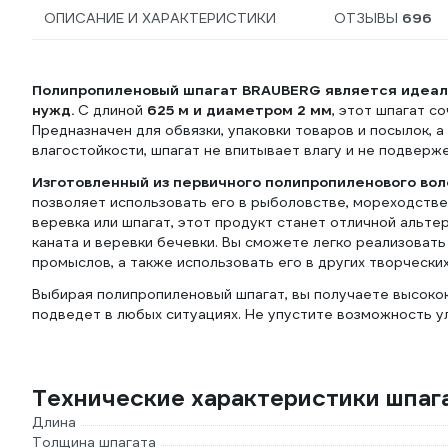
ОПИСАНИЕ И ХАРАКТЕРИСТИКИ
ОТЗЫВЫ
696
Полипропиленовый шпагат BRAUBERG является идеал
нужд.
С длиной
625 м и диаметром 2 мм
, этот шпагат с
Предназначен для обвязки, упаковки товаров и посылок, а
влагостойкости, шпагат не впитывает влагу и не подверж
Изготовленный из первичного полипропиленового вол
позволяет использовать его в рыболовстве, мореходстве
веревка или шпагат, этот продукт станет отличной альте
каната и веревки бечевки. Вы сможете легко реализоват
промыслов, а также использовать его в других творческих
Выбирая полипропиленовый шпагат, вы получаете высокок
подведет в любых ситуациях. Не упустите возможность у
Технические характеристики шпа
Длина
Толщина шпагата