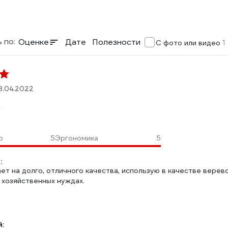
 по:
Оценке
Дате
Полезности
1
С фото или видео
3.04.2022
м
о
5
Эргономика
5
:
ет на долго, отличного качества, использую в качестве верев
 хозяйственных нуждах.
: