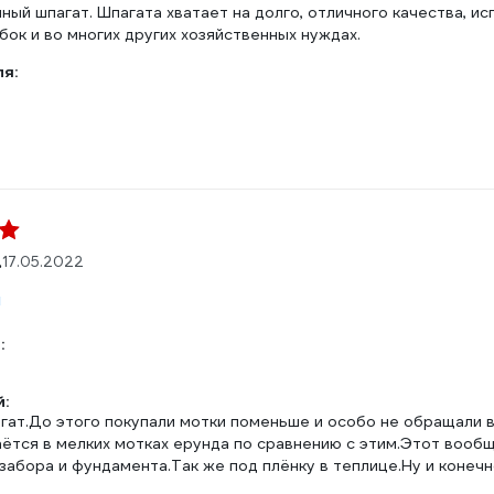
ый шпагат. Шпагата хватает на долго, отличного качества, ис
ок и во многих других хозяйственных нуждах.
ля:
.
17.05.2022
м
:
:
ат.До этого покупали мотки поменьше и особо не обращали вн
ётся в мелких мотках ерунда по сравнению с этим.Этот вообщ
забора и фундамента.Так же под плёнку в теплице.Ну и конеч