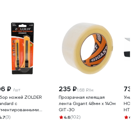
06 ₽
235 ₽
739 
/шт
1.68 ₽/м
бор ножей ZOLDER
Прозрачная клеящая
Универ
andard с
лента Gigant 48мм х 140м
HOEGE
гментированными
GIT-30
HT4C6
звиями 9 и 18 мм CS-
4.7
(3)
4.6
(102)
4.8
(1
07