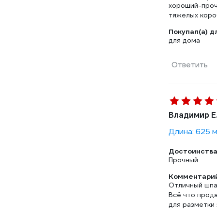
хороший-прочн
тяжелых короб
Покупал(а) д
для дома
Ответить
Владимир Е
Длина: 625 
Достоинства
Прочный
Комментарий
Отличный шпаг
Всё что прода
для разметки 