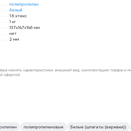
полипропилен
белый
1.6 ктекс
1 кг
137x147x146 мм
нет
2 мм
лера менять характеристики, внешний вид, комплектацию товара и м
ой офертой
ропилен
полипропиленовые
Белые (шпагаты (веревки))