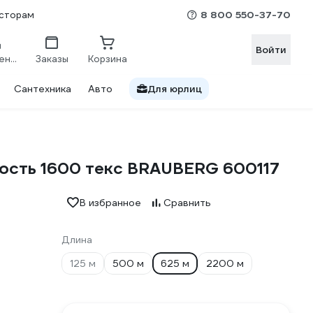
8 800 550-37-70
сторам
Войти
Сравнение
Заказы
Корзина
Сантехника
Авто
Для юрлиц
ность 1600 текс BRAUBERG 600117
В избранное
Сравнить
Длина
125 м
500 м
625 м
2200 м