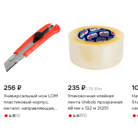
256 ₽
235 ₽
1
1.78 ₽/м
Универсальный нож LOM
Упаковочная клейкая
На
пластиковый корпус,
лента Unibob прозрачная
St
металл. направляющая,
48 мм х 132 м 31251
се
винтовой фиксатор, 25
ле
4.8
(4)
4.6
(63)
мм 2812968
10