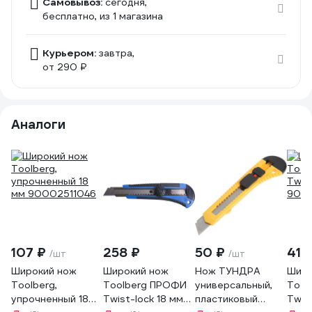
Самовывоз:
сегодня,
бесплатно
, из 1 магазина
Курьером:
завтра,
от 290 ₽
Аналоги
107 ₽
258 ₽
50 ₽
411 
/шт
/шт
Широкий нож
Широкий нож
Нож ТУНДРА
Широ
Toolberg,
Toolberg ПРОФИ
универсальный,
Tool
упрочненный 18
Twist-lock 18 мм
пластиковый
Twis