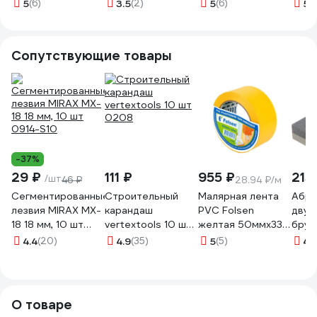
мм 90002511046
90002684687
корпус, 18 мм
900
5
(6)
3.5
(2)
5
(6)
5
(1
1006496
Сопутствующие товары
-37%
29 ₽
111 ₽
955 ₽
215
/шт
46 ₽
28.94 ₽/м
Сегментированные
Строительный
Малярная лента
Абра
лезвия MIRAX MX-
карандаш
PVC Folsen
двух
18 18 мм, 10 шт
vertextools 10 шт
желтая 50ммx33м
брус
0914-S10
0208
0243350
150м
4.4
(20)
4.9
(35)
5
(5)
4.
О товаре