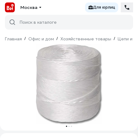
Москва
Для юрлиц
Поиск в каталоге
Главная
/
Офис и дом
/
Хозяйственные товары
/
Цепи и к