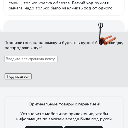
смены, только краска облезла. Легкий ход ручки и
рычага, надо только было увеличить ход от одного
нажатия поднималась выше, а то шуруешь шуруешь а
она по милиметрам подымает. Перегруз ей пофигу
подымает и тянет как ни в чем не бывало.
1 отзыв
Подпишитесь
на рассылку
и будьте в курсе! Акции, скидки,
распродажи ждут!
Отзыв о Гидравлическая тележка Grost
GT 20-115 101314
Подписаться
17.11.2016
Алтай Жанаев
Достойная тележка за свои деньги.
Оригинальные товары с гарантией!
Установите мобильное приложение, чтобы
17 отзывов
информация по заказам всегда была под рукой