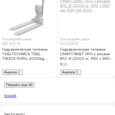
Последняя цена
Последняя цена
136 700 ₽
50 009 ₽
Гидравлическая тележка
Гидравлическая тележка
TISELTECHNICS TISEL
СМАРТЛИФТ ПРО с весами
TW20S PU/PU, 2000kg,
BFC-8 (2000 кг, 1150 x 560
200mm, 1150x555 mm
мм, PDP) 99-1005
5
(2)
НФ-00000867
Аналоги
Аналоги
Показать еще 40
1
2
3
4
5
6
Часто ищут