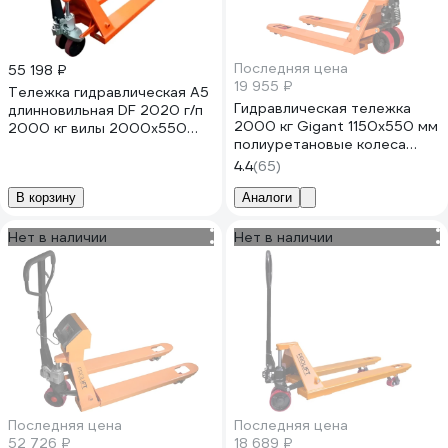
Последняя цена
55 198 ₽
19 955 ₽
Тележка гидравлическая А5
Гидравлическая тележка
длинновильная DF 2020 г/п
2000 кг Gigant 1150x550 мм
2000 кг вилы 2000x550
полиуретановые колеса
1004759
JHPT2000
4.4
(65)
В корзину
Аналоги
Нет в наличии
Нет в наличии
Последняя цена
Последняя цена
52 726 ₽
18 689 ₽