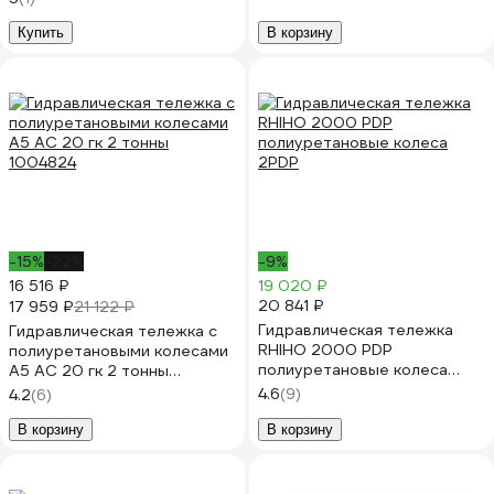
Купить
В корзину
-15%
-22%
-9%
16 516 ₽
19 020 ₽
20 841 ₽
17 959 ₽
21 122 ₽
Гидравлическая тележка
Гидравлическая тележка с
RHIHO 2000 PDP
полиуретановыми колесами
полиуретановые колеса
А5 AC 20 гк 2 тонны
2PDP
1004824
4.6
(9)
4.2
(6)
В корзину
В корзину