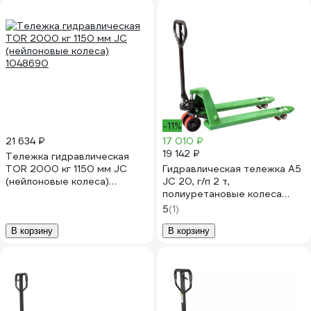
-11%
21 634 ₽
17 010 ₽
19 142 ₽
Тележка гидравлическая
TOR 2000 кг 1150 мм JC
Гидравлическая тележка А5
(нейлоновые колеса)
JC 20, г/п 2 т,
1048690
полиуретановые колеса
1000172
5
(1)
В корзину
В корзину