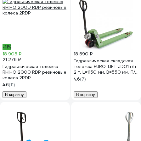
-11%
18 905 ₽
18 590 ₽
21 276 ₽
Гидравлическая складская
Гидравлическая тележка
тележка EURO-LIFT JD01 г/п
RHIHO 2000 RDP резиновые
2 т, L=1150 мм, B=550 мм, П/У
колеса 2RDP
колеса 00-00004684
4.6
(7)
4.6
(11)
В корзину
В корзину