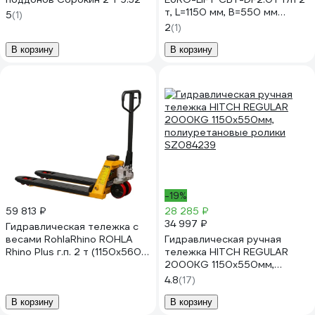
т, L=1150 мм, B=550 мм
5
(1)
00009431
2
(1)
В корзину
В корзину
-19%
59 813 ₽
28 285 ₽
34 997 ₽
Гидравлическая тележка с
весами RohlaRhino ROHLA
Гидравлическая ручная
Rhino Plus г.п. 2 т (1150x560
тележка HITCH REGULAR
мм) RRBFC-8
2000KG 1150х550мм,
полиуретановые ролики
4.8
(17)
SZ084239
В корзину
В корзину