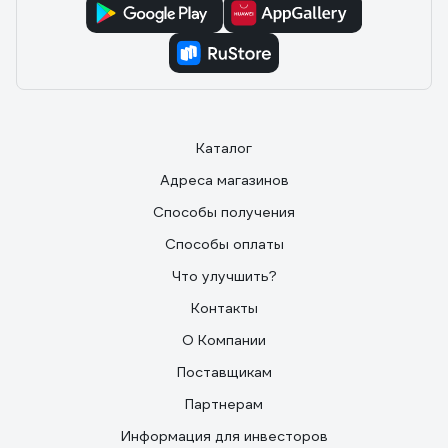
Отзыв о Гидравлическая тележка 3000 кг
Gigant 1150x550 мм полиуретановые
колеса JHPT3000
24.08.2022
Алексей Ш.
Перевезли склад, возим по неровному полу и
асфальту. Колеса целые. Биг-бэг втроем толкаем.
Каталог
Адреса магазинов
Способы получения
Способы оплаты
Что улучшить?
Контакты
О Компании
Поставщикам
Партнерам
Информация для инвесторов