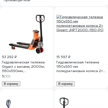
Производители
53 292 ₽
15 597 ₽
Гидравлическая тележка
Гидравлическая тележка
Gigant с весами, 2000кг,
1150x550 мм
1150x550мм,
полиуретановые колеса 2т
полиуретановые колеса
Gigant JHPT2000-1150-PO
5
(10)
JHPT2000-1150-W
В корзину
В корзину