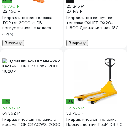
-25%
-7%
16 770 ₽
25 245 ₽
22 450 ₽
27 143 ₽
Гидравлическая тележка
Гидравлическая ручная
TOR г/п 2000 кг DB
тележка OXLIFT OX20-
полиуретановые колеса
L1800 Длинновильная 1800
1005943
мм, 2000 кг 792105
4.2
(5)
В корзину
В корзину
-11%
-3%
57 637 ₽
37 525 ₽
64 962 ₽
38 780 ₽
Гидравлическая тележка с
Гидравлическая тележка
весами TOR CBY.CW2. 2000
Промышленник TeaM DB 2,0