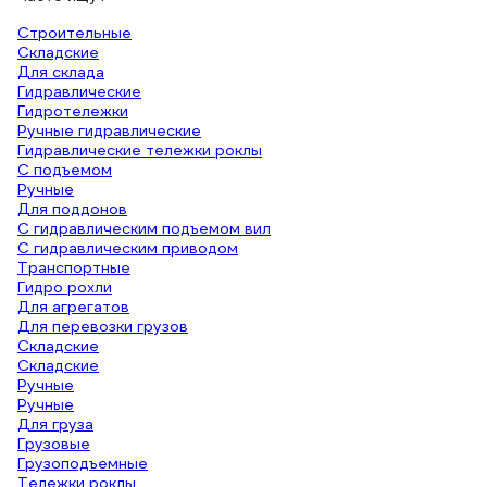
Строительные
Складские
Для склада
Гидравлические
Гидротележки
Ручные гидравлические
Гидравлические тележки роклы
С подъемом
Ручные
Для поддонов
С гидравлическим подъемом вил
С гидравлическим приводом
Транспортные
Гидро рохли
Для агрегатов
Для перевозки грузов
Складские
Складские
Ручные
Ручные
Для груза
Грузовые
Грузоподъемные
Тележки роклы