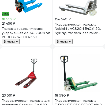
-14%
18 559 ₽
154 540 ₽
21 456 ₽
Гидравлическая тележка
Тележка гидравлическая
Noblelift ACS20H 540x1150,
укороченная А5 AC 2008 г/п
Nyl+Nyl, tandem load roller
2000 вилы 800x550
handle B (304) 200056
1007801
В корзину
В корзину
23 561 ₽
18 590 ₽
Гидравлическая тележка для
Гидравлическая тележка
поддонов Сорокин 2 т 9.32
EURO-LIFT CBY-DF2.0T г/п 2