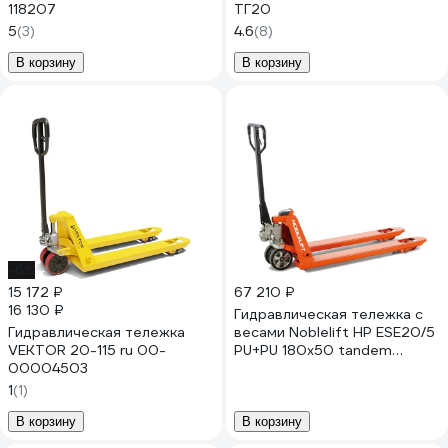
118207
ТГ20
5
(3)
4.6
(8)
В корзину
В корзину
-6%
15 172 ₽
67 210 ₽
16 130 ₽
Гидравлическая тележка с
Гидравлическая тележка
весами Noblelift HP ESE20/5
VEKTOR 20-115 ru 00-
PU+PU 180x50 tandem
00004503
200091
1
(1)
В корзину
В корзину