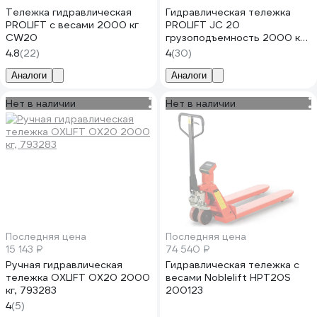
Тележка гидравлическая
Гидравлическая тележка
PROLIFT с весами 2000 кг
PROLIFT JC 20
CW20
грузоподъемность 2000 кг,
колеса полиуретан JC 20
4.8
(22)
4
(30)
Аналоги
Аналоги
Нет в наличии
Нет в наличии
Последняя цена
Последняя цена
15 143 ₽
74 540 ₽
Ручная гидравлическая
Гидравлическая тележка с
тележка OXLIFT OX20 2000
весами Noblelift HPT20S
кг, 793283
200123
4
(5)