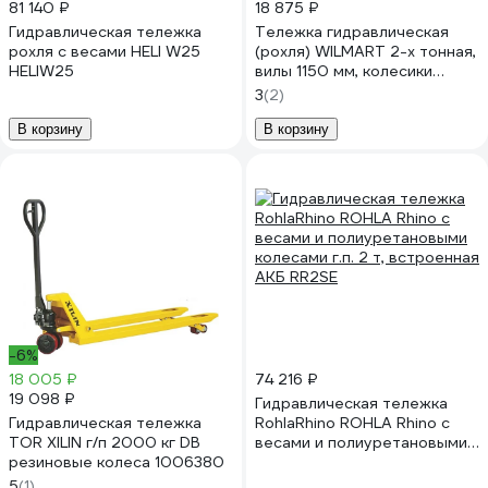
81 140 ₽
18 875 ₽
Гидравлическая тележка
Тележка гидравлическая
рохля с весами HELI W25
(рохля) WILMART 2-х тонная,
HELIW25
вилы 1150 мм, колесики
нейлон HP-20-30NYD
3
(2)
В корзину
В корзину
-6%
18 005 ₽
74 216 ₽
19 098 ₽
Гидравлическая тележка
Гидравлическая тележка
RohlaRhino ROHLA Rhino с
TOR XILIN г/п 2000 кг DB
весами и полиуретановыми
резиновые колеса 1006380
колесами г.п. 2 т, встроенная
АКБ RR2SE
5
(1)