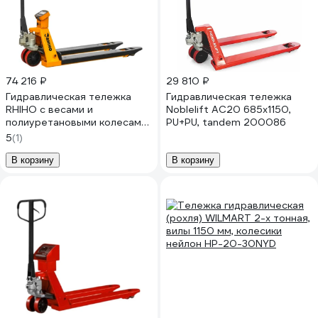
74 216 ₽
29 810 ₽
Гидравлическая тележка
Гидравлическая тележка
RHIHO с весами и
Noblelift AC20 685x1150,
полиуретановыми колесами
PU+PU, tandem 200086
SE 2SE
5
(1)
В корзину
В корзину